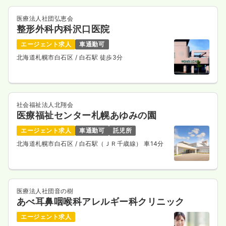
医療法人社団弘恵会
整形外科内科沢口医院
エージェント求人
車通勤可
北海道札幌市白石区
/ 白石駅 徒歩3分
社会福祉法人北翔会
医療福祉センター札幌あゆみの園
エージェント求人
車通勤可
託児所
北海道札幌市白石区
/ 白石駅（ＪＲ千歳線） 車14分
医療法人社団音の樹
あべ耳鼻咽喉科アレルギー科クリニック
エージェント求人