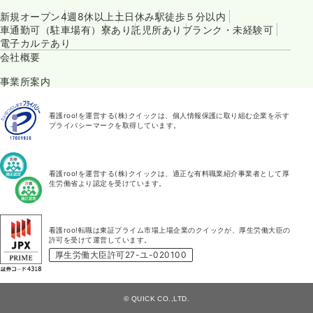
新規オープン
4週8休以上
土日休み
駅徒歩５分以内
車通勤可（駐車場有）
寮あり
託児所あり
ブランク・未経験可
電子カルテあり
会社概要
事業所案内
看護roo!を運営する(株)クイックは、個人情報保護に取り組む企業を示す
プライバシーマークを取得しています。
看護roo!を運営する(株)クイックは、適正な有料職業紹介事業者として厚
生労働省より認定を受けています。
看護roo!転職は東証プライム市場上場企業のクイックが、厚生労働大臣の
許可を受けて運営しています。
厚生労働大臣許可27-ユ-020100
© QUICK CO.,LTD.