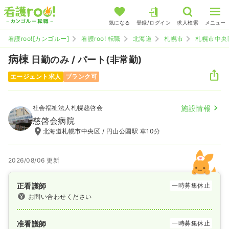
気になる
登録/ログイン
求人検索
メニュー
看護roo![カンゴルー]
看護roo! 転職
北海道
札幌市
札幌市中央
病棟
日勤のみ / パート(非常勤)
エージェント求人
ブランク可
社会福祉法人札幌慈啓会
施設情報
慈啓会病院
北海道札幌市中央区 / 円山公園駅 車10分
2026/08/06 更新
正看護師
一時募集休止
お問い合わせください
准看護師
一時募集休止