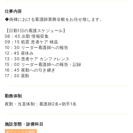
《社会福祉法人運営による、安定性、歴史が長く、施設が
綺麗な病院です♪》
仕事内容
◆昭和23年の開設の歴史の長い地域医療を担っている病院
です♪
◆病棟における看護師業務全般をお任せ致します。
◆2006年に老朽化した建物を全面改築し病院内を白を基
調とした作りで綺麗になっています♪
【日勤1日の看護スケジュール】
◆設立母体が老人福祉に90有余年の歴史を誇る社会福祉法
08：45 出勤 情報収集
人札幌慈啓会であることから、高齢者にとって有益な物忘
09：15 処置 患者ケア 検温
れ外来や漢方外来など多くの専門外来を有し、さらには生
10：30 リーダー看護師への報告
命の危険のある肺炎の予防を通して地域の高齢者の生活を
12：45 昼休み
支え続けています♪
13：30 患者ケア カンファレンス
15：00 リーダー看護師への報告・記録
《身体抑制についての考え方》
16：45 夜勤への引き継ぎ
◆慈啓会病院では、「できるだけ身体抑制を行わない医
17：30 退勤
療・看護」を目指した取り組みを積極的に行っています。
院内には「身体拘束廃止対策委員会」が設置されており、
現場スタッフの声を大切にしながら、患者さんの尊厳を守
勤務体制
るケアの実現に取り組んでいます。
◆点滴の自己抜去防止や転倒防止など、どうしても抑制が
夜勤・当直体制：看護師2名+助手1名
必要な場面についても、
・本当に必要かどうかのチェック
・抑制のない時間を設けられないかの検討
施設形態・診療科目
などをカンファレンスで話し合い、できる限り「抑制しな
い方向」でケアを工夫しています。
ケアミックス病院