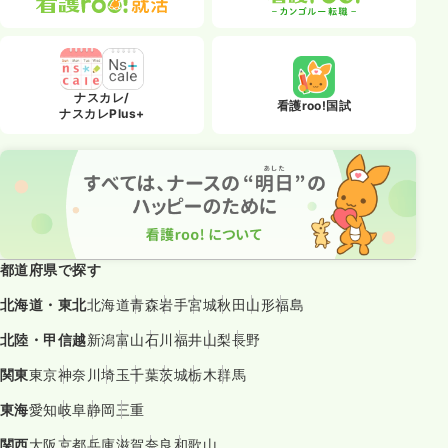
ナスカレ/
看護roo!国試
ナスカレPlus+
都道府県で探す
北海道・東北
北海道
青森
岩手
宮城
秋田
山形
福島
北陸・甲信越
新潟
富山
石川
福井
山梨
長野
関東
東京
神奈川
埼玉
千葉
茨城
栃木
群馬
東海
愛知
岐阜
静岡
三重
関西
大阪
京都
兵庫
滋賀
奈良
和歌山