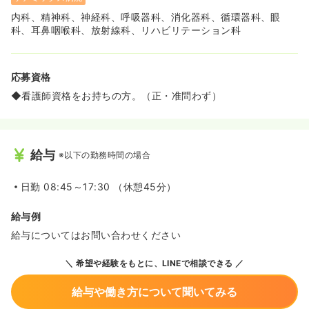
◆内科では身体抑制のチームを組織し、使用状況をシート
内科、精神科、神経科、呼吸器科、消化器科、循環器科、眼
で管理しながら月1回のカンファレンスで確認しています。
科、耳鼻咽喉科、放射線科、リハビリテーション科
◆精神科でも「行動制限委員会」を設け、精神福祉法に基
づく対応を行いながら、倫理的観点からも制限を最小限に
する取り組みを行っています。
応募資格
◆看護師資格をお持ちの方。（正・准問わず）
給与
※以下の勤務時間の場合
日勤
08:45～17:30 （休憩45分）
給与例
給与についてはお問い合わせください
希望や経験をもとに、LINEで相談できる
給与や働き方について聞いてみる