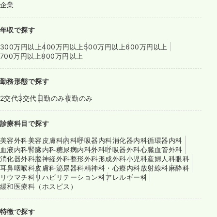
企業
年収で探す
300万円以上
400万円以上
500万円以上
600万円以上
700万円以上
800万円以上
勤務形態で探す
2交代
3交代
日勤のみ
夜勤のみ
診療科目で探す
美容外科
美容皮膚科
内科
呼吸器内科
消化器内科
循環器内科
血液内科
腎臓内科
糖尿病内科
外科
呼吸器外科
心臓血管外科
消化器外科
脳神経外科
整形外科
形成外科
小児科
産婦人科
眼科
耳鼻咽喉科
皮膚科
泌尿器科
精神科・心療内科
放射線科
麻酔科
リウマチ科
リハビリテーション科
アレルギー科
緩和医療科（ホスピス）
特徴で探す