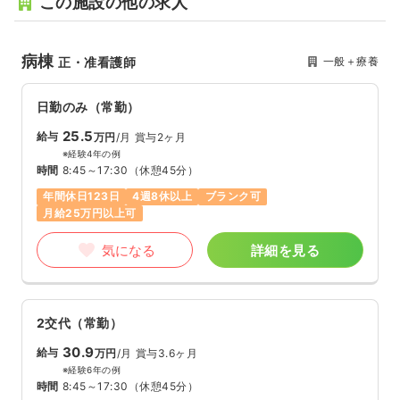
この施設の他の求人
病棟
一般＋療養
正・准看護師
日勤のみ（常勤）
25.5
給与
万円
/月
賞与2ヶ月
※経験4年の例
時間
8:45～17:30
（休憩45分）
年間休日123日
4週8休以上
ブランク可
月給25万円以上可
気になる
詳細を見る
2交代（常勤）
30.9
給与
万円
/月
賞与3.6ヶ月
※経験6年の例
時間
8:45～17:30
（休憩45分）