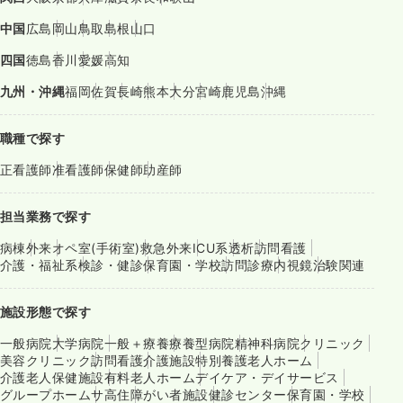
中国
広島
岡山
鳥取
島根
山口
四国
徳島
香川
愛媛
高知
九州・沖縄
福岡
佐賀
長崎
熊本
大分
宮崎
鹿児島
沖縄
職種で探す
正看護師
准看護師
保健師
助産師
担当業務で探す
病棟
外来
オペ室(手術室)
救急外来
ICU系
透析
訪問看護
介護・福祉系
検診・健診
保育園・学校
訪問診療
内視鏡
治験関連
施設形態で探す
一般病院
大学病院
一般＋療養
療養型病院
精神科病院
クリニック
美容クリニック
訪問看護
介護施設
特別養護老人ホーム
介護老人保健施設
有料老人ホーム
デイケア・デイサービス
グループホーム
サ高住
障がい者施設
健診センター
保育園・学校