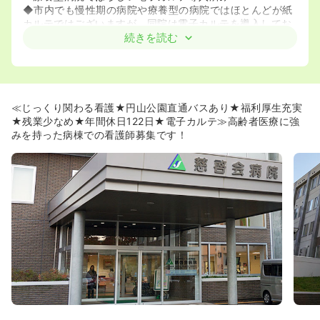
◆市内でも慢性期の病院や療養型の病院ではほとんどが紙
カルテではございますが、同院は電子カルテを導入してお
り、
続きを読む
業務の効率化を図っております！
≪高齢者医療に強み★プライベートと両立して勤務したい
方にもおすすめ≫
◆残業時間が月平均で5時間程度に抑えられております！
≪じっくり関わる看護★円山公園直通バスあり★福利厚生充実
◆法人内で様々な施設を運営しておりますので、長期就業
★残業少なめ★年間休日122日★電子カルテ≫高齢者医療に強
の上で病院から介護施設への異動も可能です◎
みを持った病棟での看護師募集です！
≪職員専用の送迎バスあり♪≫
◆電車通勤できないかたも送迎バスがございます！
◆車通勤希望の方はもちろんですが、電車通勤の方も円山
公園から職員専用送迎バスがでておりますので安心です！
《休日数が多くWLBを重視して働きたい方におすすめです
♪》
◆年間休日は122日で4週8休以上で年末年始休暇もありま
す♪
◆有給が入職後すぐに6日付与されるのも魅力のポイント
です！