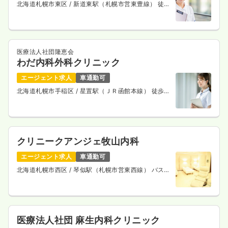
北海道札幌市東区
/ 新道東駅（札幌市営東豊線） 徒歩
4分
医療法人社団隆恵会
わだ内科外科クリニック
エージェント求人
車通勤可
北海道札幌市手稲区
/ 星置駅（ＪＲ函館本線） 徒歩5
分
クリニークアンジェ牧山内科
エージェント求人
車通勤可
北海道札幌市西区
/ 琴似駅（札幌市営東西線） バス9
分
医療法人社団 麻生内科クリニック