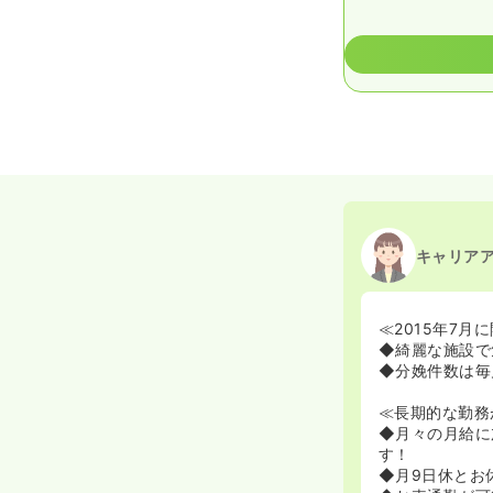
キャリア
≪2015年7
◆綺麗な施設で
◆分娩件数は毎
≪長期的な勤務
◆月々の月給に
す！
◆月9日休とお