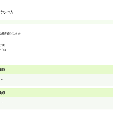
持ちの方
勤務時間の場合
:10
:00
護師
～
護師
～