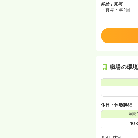
昇給 / 賞与
賞与：年2回
職場の環
休日・休暇詳細
年間
10
月9日休制