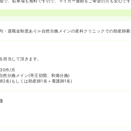
能で、駐車場も無料ですので、マイカー通勤をご希望の方も安心です
与・退職金制度あり≫自然分娩メインの産科クリニックでの助産師募
を担当して頂きます。
30件/月
自然分娩メイン(帝王切開、和痛分娩)
2名(もしくは助産師1名＋看護師1名)
目