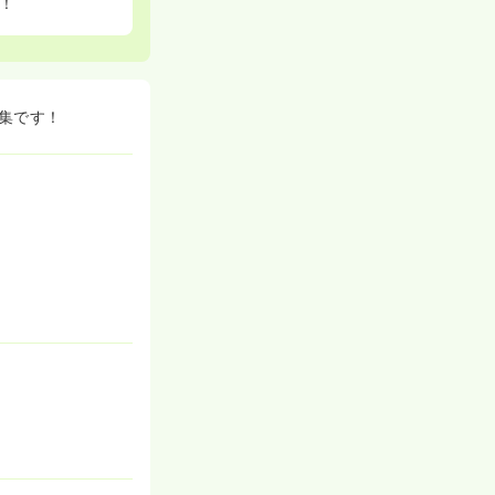
！
集です！