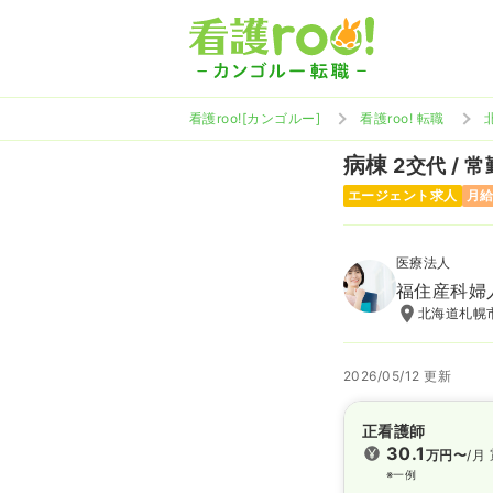
看護roo![カンゴルー]
看護roo! 転職
病棟
2交代 / 常
エージェント求人
月給
医療法人
福住産科婦
北海道札幌市
2026/05/12 更新
正看護師
30.1
万円〜
/月
※一例