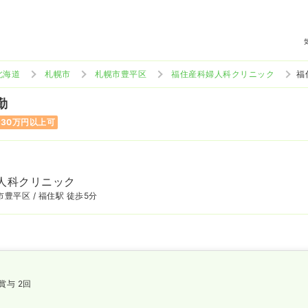
北海道
札幌市
札幌市豊平区
福住産科婦人科クリニック
福
勤
30万円以上可
人科クリニック
豊平区 / 福住駅 徒歩5分
賞与 2回