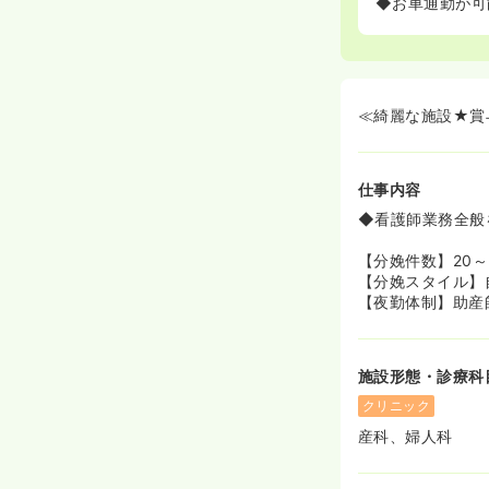
◆お車通勤が可
≪綺麗な施設★賞
仕事内容
◆看護師業務全般
【分娩件数】20～
【分娩スタイル】
【夜勤体制】助産師
施設形態・診療科
クリニック
産科、婦人科