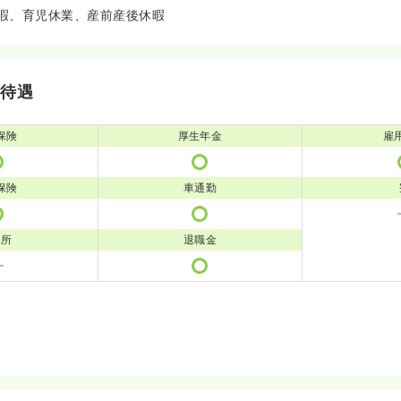
暇、育児休業、産前産後休暇
・待遇
保険
厚生年金
雇
保険
車通勤
児所
退職金