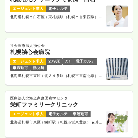
エージェント求人
電子カルテ
北海道札幌市白石区
/ 東札幌駅（札幌市営東西線） 徒
歩4分
社会医療法人禎心会
札幌禎心会病院
エージェント求人
279床
7:1
電子カルテ
車通勤可
託児所
北海道札幌市東区
/ 北３４条駅（札幌市営南北線） 徒
歩5分
医療法人北海道家庭医療学センター
栄町ファミリークリニック
エージェント求人
電子カルテ
車通勤可
北海道札幌市東区
/ 栄町駅（札幌市営東豊線） 徒歩1
分