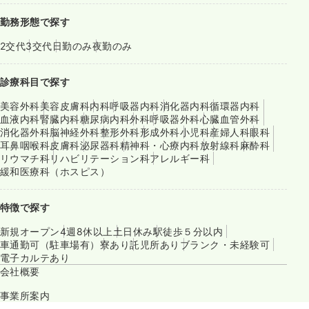
勤務形態で探す
2交代
3交代
日勤のみ
夜勤のみ
診療科目で探す
美容外科
美容皮膚科
内科
呼吸器内科
消化器内科
循環器内科
血液内科
腎臓内科
糖尿病内科
外科
呼吸器外科
心臓血管外科
消化器外科
脳神経外科
整形外科
形成外科
小児科
産婦人科
眼科
耳鼻咽喉科
皮膚科
泌尿器科
精神科・心療内科
放射線科
麻酔科
リウマチ科
リハビリテーション科
アレルギー科
緩和医療科（ホスピス）
特徴で探す
新規オープン
4週8休以上
土日休み
駅徒歩５分以内
車通勤可（駐車場有）
寮あり
託児所あり
ブランク・未経験可
電子カルテあり
会社概要
事業所案内