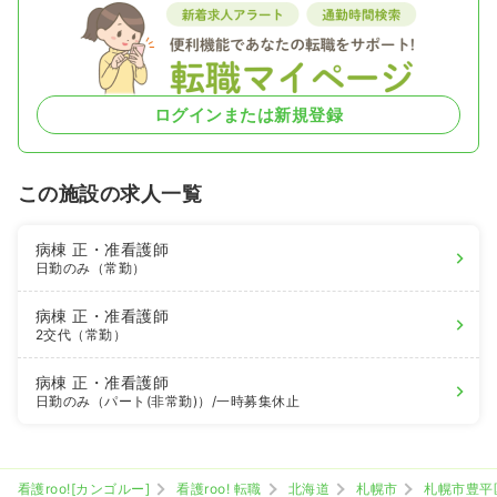
ログインまたは新規登録
この施設の求人一覧
病棟
正・准看護師
日勤のみ（常勤）
病棟
正・准看護師
2交代（常勤）
病棟
正・准看護師
日勤のみ（パート(非常勤)）
/一時募集休止
看護roo![カンゴルー]
看護roo! 転職
北海道
札幌市
札幌市豊平