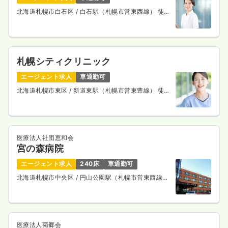
北海道札幌市白石区
/ 白石駅（札幌市営東西線） 徒歩
10分
札幌シティクリニック
エージェント求人
車通勤可
北海道札幌市東区
/ 新道東駅（札幌市営東豊線） 徒歩
13分
医療法人社団恵和会
宮の森病院
エージェント求人
240床
車通勤可
北海道札幌市中央区
/ 円山公園駅（札幌市営東西線）
車10分
医療法人菊郷会