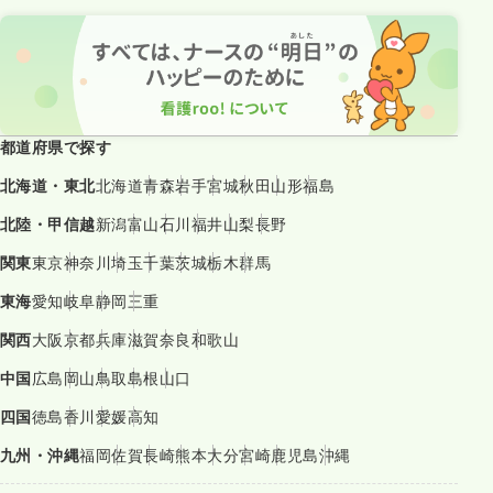
都道府県で探す
北海道・東北
北海道
青森
岩手
宮城
秋田
山形
福島
北陸・甲信越
新潟
富山
石川
福井
山梨
長野
関東
東京
神奈川
埼玉
千葉
茨城
栃木
群馬
東海
愛知
岐阜
静岡
三重
関西
大阪
京都
兵庫
滋賀
奈良
和歌山
中国
広島
岡山
鳥取
島根
山口
四国
徳島
香川
愛媛
高知
九州・沖縄
福岡
佐賀
長崎
熊本
大分
宮崎
鹿児島
沖縄