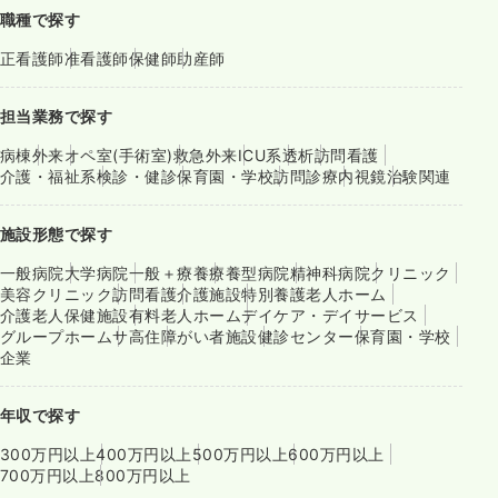
職種で探す
正看護師
准看護師
保健師
助産師
担当業務で探す
病棟
外来
オペ室(手術室)
救急外来
ICU系
透析
訪問看護
介護・福祉系
検診・健診
保育園・学校
訪問診療
内視鏡
治験関連
施設形態で探す
一般病院
大学病院
一般＋療養
療養型病院
精神科病院
クリニック
美容クリニック
訪問看護
介護施設
特別養護老人ホーム
介護老人保健施設
有料老人ホーム
デイケア・デイサービス
グループホーム
サ高住
障がい者施設
健診センター
保育園・学校
企業
年収で探す
300万円以上
400万円以上
500万円以上
600万円以上
700万円以上
800万円以上