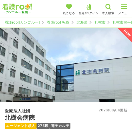
気になる
登録/ログイン
求人検索
メニュー
看護roo![カンゴルー]
看護roo! 転職
北海道
札幌市
札幌市豊平
NEW
2026/08/06更新
医療法人社団
北樹会病院
エージェント求人
275床
電子カルテ