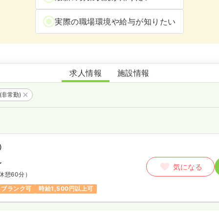
実際の職場環境や給与が知りたい
北樹会病院
求人情報
施設情報
(非常勤)
）
〜
気になる
休憩60分）
ブランク可
時給1,500円以上可