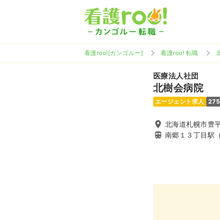
看護roo![カンゴルー]
看護roo! 転職
医療法人社団
北樹会病院
エージェント求人
27
北海道札幌市豊平
南郷１３丁目駅