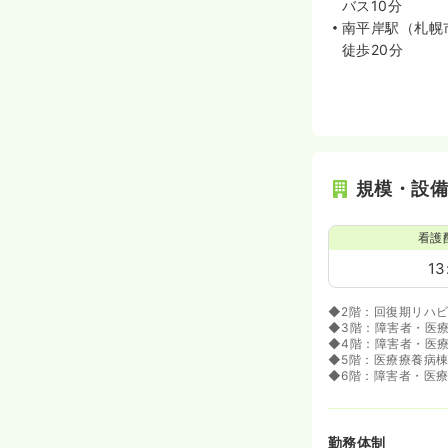
バス10分
南平岸駅（札幌
徒歩20分
規模・設
看護
13
◆2階：回復期リハビ
◆3階：障害者・医療
◆4階：障害者・医療
◆5階：医療療養病棟
◆6階：障害者・医療
勤務体制