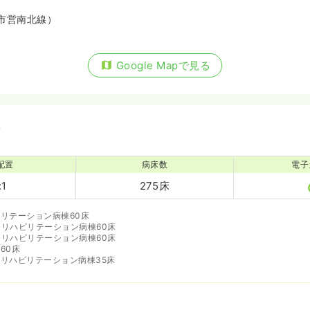
市営南北線）
Google Mapで見る
備
配置
病床数
電子
:1
275床
リテーション病棟60床
リハビリテーション病棟60床
リハビリテーション病棟60床
60床
リハビリテーション病棟35床