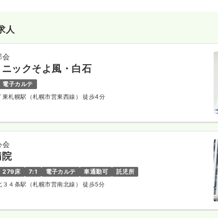
求人
郁会
リニックそよ風・白石
電子カルテ
/ 東札幌駅（札幌市営東西線） 徒歩4分
心会
病院
279床
7:1
電子カルテ
車通勤可
託児所
 北３４条駅（札幌市営南北線） 徒歩5分