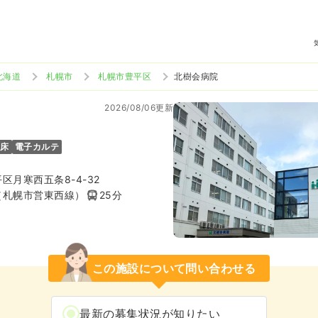
北海道
札幌市
札幌市豊平区
北樹会病院
2026/08/06更新
5床
電子カルテ
区月寒西五条8-4-32
（札幌市営東西線）
25分
この施設について問い合わせる
最新の募集状況が知りたい