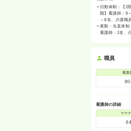
日勤体制：【2階
階】看護師：9～
～8名、介護職員
夜勤・当直体制
看護師：2名、
職員
看護
8
看護師の詳細
ママ
6