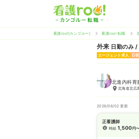
看護roo![カンゴルー]
看護roo! 転職
外来
日勤のみ /
エージェント求人
日
北進内科胃
北海道北広島
2026/06/02 更新
正看護師
1,500
時給
円