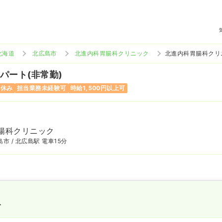
北海道
北広島市
北進内科胃腸科クリニック
北進内科胃腸科クリ
 パート(非常勤)
祝休み
担当業務未経験可
時給1,500円以上可
腸科クリニック
市 / 北広島駅 電車15分
〜