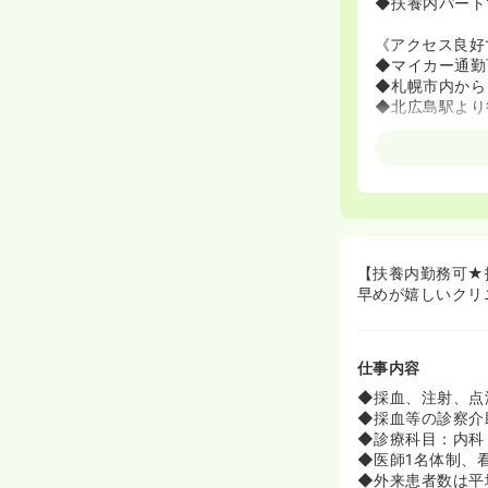
◆扶養内パート
《アクセス良好
◆マイカー通勤
◆札幌市内から
◆北広島駅より
《未経験者大歓
◆採血・点滴・
◆内視鏡に興味
【扶養内勤務可★
早めが嬉しいクリ
仕事内容
◆採血、注射、点
◆採血等の診察介
◆診療科目：内科
◆医師1名体制、
◆外来患者数は平