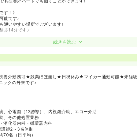
でも扶養外パートでも働くことができます♪
です！》
可能です♪
も通いやすい場所でございます♪
徒歩14分です♪
迎です！》
続きを読む
簡単な検査業務があります♪
ある方大歓迎です♪
扶養外勤務可★残業ほぼ無し★日祝休み★マイカー通勤可能★未経
ニックの外来です♪
滴、心電図（12誘導）、内視鏡介助、エコー介助
助、その他処置業務
・消化器内科・循環器内科
看護師2～3名体制
均70名（日平均）