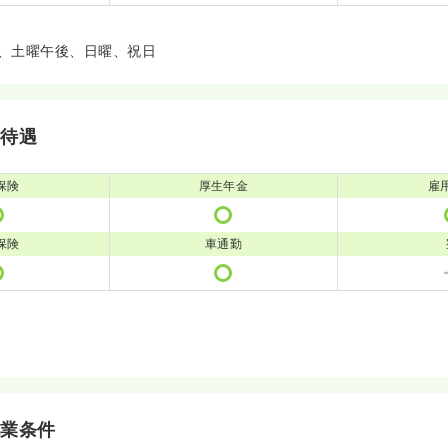
、土曜午後、日曜、祝日
・待遇
保険
厚生年金
雇
保険
車通勤
就業条件