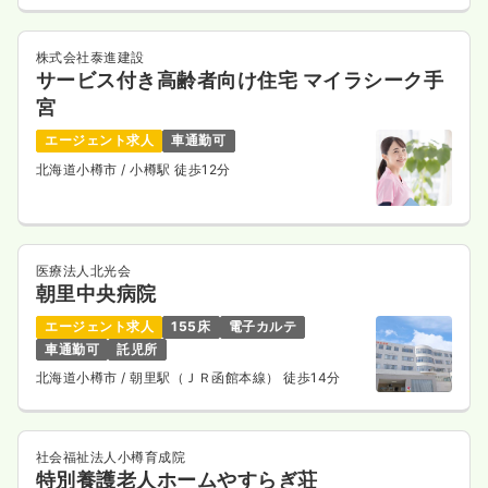
株式会社泰進建設
サービス付き高齢者向け住宅 マイラシーク手
宮
エージェント求人
車通勤可
北海道小樽市
/ 小樽駅 徒歩12分
医療法人北光会
朝里中央病院
エージェント求人
155床
電子カルテ
車通勤可
託児所
北海道小樽市
/ 朝里駅（ＪＲ函館本線） 徒歩14分
社会福祉法人小樽育成院
特別養護老人ホームやすらぎ荘