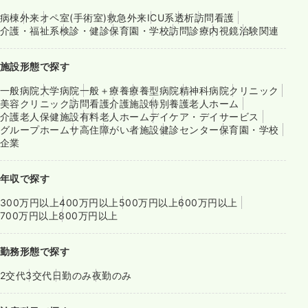
病棟
外来
オペ室(手術室)
救急外来
ICU系
透析
訪問看護
介護・福祉系
検診・健診
保育園・学校
訪問診療
内視鏡
治験関連
施設形態で探す
一般病院
大学病院
一般＋療養
療養型病院
精神科病院
クリニック
美容クリニック
訪問看護
介護施設
特別養護老人ホーム
介護老人保健施設
有料老人ホーム
デイケア・デイサービス
グループホーム
サ高住
障がい者施設
健診センター
保育園・学校
企業
年収で探す
300万円以上
400万円以上
500万円以上
600万円以上
700万円以上
800万円以上
勤務形態で探す
2交代
3交代
日勤のみ
夜勤のみ