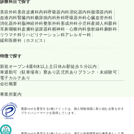
診療科目で探す
美容外科
美容皮膚科
内科
呼吸器内科
消化器内科
循環器内科
血液内科
腎臓内科
糖尿病内科
外科
呼吸器外科
心臓血管外科
消化器外科
脳神経外科
整形外科
形成外科
小児科
産婦人科
眼科
耳鼻咽喉科
皮膚科
泌尿器科
精神科・心療内科
放射線科
麻酔科
リウマチ科
リハビリテーション科
アレルギー科
緩和医療科（ホスピス）
特徴で探す
新規オープン
4週8休以上
土日休み
駅徒歩５分以内
車通勤可（駐車場有）
寮あり
託児所あり
ブランク・未経験可
電子カルテあり
会社概要
事業所案内
看護roo!を運営する(株)クイックは、個人情報保護に取り組む企業を示す
プライバシーマークを取得しています。
看護roo!を運営する(株)クイックは、適正な有料職業紹介事業者として厚