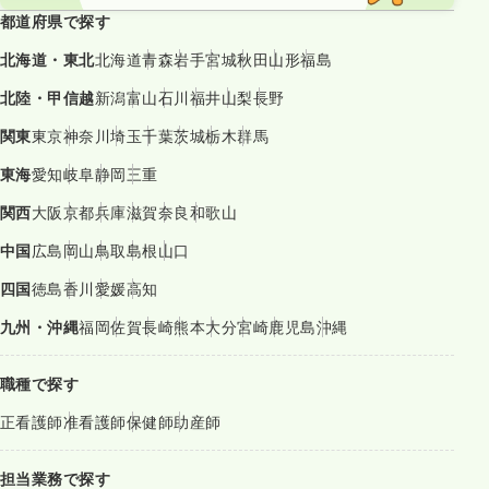
都道府県で探す
北海道・東北
北海道
青森
岩手
宮城
秋田
山形
福島
北陸・甲信越
新潟
富山
石川
福井
山梨
長野
関東
東京
神奈川
埼玉
千葉
茨城
栃木
群馬
東海
愛知
岐阜
静岡
三重
関西
大阪
京都
兵庫
滋賀
奈良
和歌山
中国
広島
岡山
鳥取
島根
山口
四国
徳島
香川
愛媛
高知
九州・沖縄
福岡
佐賀
長崎
熊本
大分
宮崎
鹿児島
沖縄
職種で探す
正看護師
准看護師
保健師
助産師
担当業務で探す