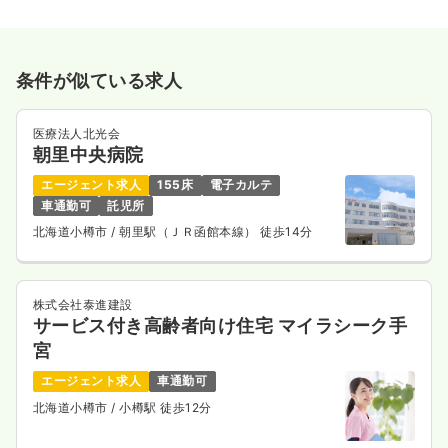
条件が似ている求人
医療法人北光会
朝里中央病院
エージェント求人
155床
電子カルテ
車通勤可
託児所
北海道小樽市
/ 朝里駅（ＪＲ函館本線） 徒歩14分
株式会社泰進建設
サービス付き高齢者向け住宅 マイラシーク手
宮
エージェント求人
車通勤可
北海道小樽市
/ 小樽駅 徒歩12分