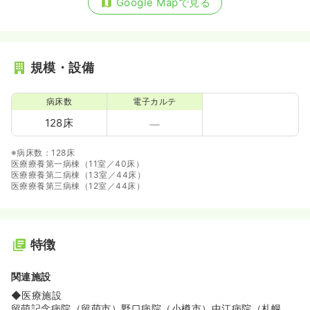
Google Mapで見る
規模・設備
病床数
電子カルテ
128床
※病床数：128床
医療療養第一病棟（11室／40床）
医療療養第二病棟（13室／44床）
医療療養第三病棟（12室／44床）
特徴
関連施設
◆医療施設
留萌記念病院（留萌市）野口病院（小樽市）中江病院（札幌