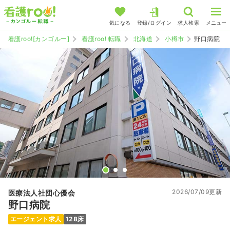
気になる
登録/ログイン
求人検索
メニュー
看護roo![カンゴルー]
看護roo! 転職
北海道
小樽市
野口病院
2026/07/09更新
医療法人社団心優会
野口病院
エージェント求人
128床