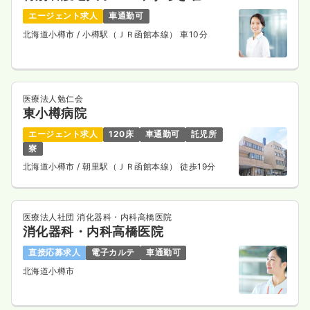
エージェント求人
車通勤可
北海道小樽市
/ 小樽駅（ＪＲ函館本線） 車10分
医療法人勉仁会
東小樽病院
エージェント求人
120床
車通勤可
託児所
寮
北海道小樽市
/ 朝里駅（ＪＲ函館本線） 徒歩19分
医療法人社団 消化器科・内科高橋医院
消化器科・内科高橋医院
直接応募求人
電子カルテ
車通勤可
北海道小樽市