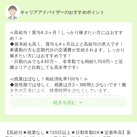
キャリアアドバイザーのおすすめポイント
≪高給与！賞与4.3ヶ月！しっかり稼ぎたい方にはおすす
め！≫
◆基本給も高く、賞与も4ヶ月以上と高給与の求人です！
車通勤の方も定期代分の交通費が支給されます。しっかり
稼ぎたい方にはおすすめです！
・日勤のみでも430万～、非常勤でも時給1,700円～と近
隣エリアと比較しても高水準です♪
≪残業ほぼなし！有給消化率100%！≫
◆急性期では珍しく、残業は月2～3時間と少ないです！働
き方の工夫により、残業時間を少なくしています。
◆遅番をおいているため残業がほぼ発生しない環境です。
◆有給消化率は100%です！各所属長がシフトを組む際に
続きを読む
有給を入れて下さるので、ほぼ自動的に消化することがで
きます。
≪日勤常勤・時短勤務OK！プライベート両立！≫
◆夜勤専従の方が複数いるため、日勤常勤も時短勤務も相
【高給与★残業なし★120日以上★日勤常勤OK★定着率高】富
談可能です！プライベートと両立しながら勤務できます。