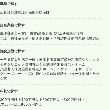
職種で探す
正看護師
准看護師
保健師
助産師
担当業務で探す
病棟
外来
オペ室(手術室)
救急外来
ICU系
透析
訪問看護
介護・福祉系
検診・健診
保育園・学校
訪問診療
内視鏡
治験関連
施設形態で探す
一般病院
大学病院
一般＋療養
療養型病院
精神科病院
クリニック
美容クリニック
訪問看護
介護施設
特別養護老人ホーム
介護老人保健施設
有料老人ホーム
デイケア・デイサービス
グループホーム
サ高住
障がい者施設
健診センター
保育園・学校
企業
年収で探す
300万円以上
400万円以上
500万円以上
600万円以上
700万円以上
800万円以上