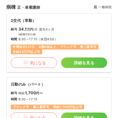
病棟
一般病院
正・准看護師
2交代（常勤）
34.1
給与
万円
/月
賞与4ヶ月
※経験5年の例
時間
8:30～17:15
（休憩45分）
年間休日121日
4週8休以上
ブランク可
第二新卒可
月給34万円以上可
気になる
詳細を見る
日勤のみ（パート）
1,700
給与
時給
円〜
時間
8:30～17:15
ブランク可
第二新卒可
時給1,700円以上可
気になる
詳細を見る