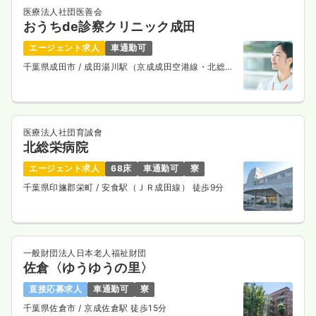
医療法人社団医善会
おうちde診察クリニック成田
エージェント求人
車通勤可
千葉県成田市
/ 成田湯川駅（京成成田空港線・北総鉄
道線） 徒歩15分
医療法人社団育誠會
北総栄病院
エージェント求人
68床
車通勤可
寮
千葉県印旛郡栄町
/ 安食駅（ＪＲ成田線） 徒歩9分
一般財団法人日本老人福祉財団
佐倉〈ゆうゆうの里〉
直接応募求人
車通勤可
寮
千葉県佐倉市
/ 京成佐倉駅 徒歩15分