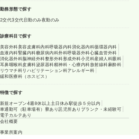
勤務形態で探す
2交代
3交代
日勤のみ
夜勤のみ
診療科目で探す
美容外科
美容皮膚科
内科
呼吸器内科
消化器内科
循環器内科
血液内科
腎臓内科
糖尿病内科
外科
呼吸器外科
心臓血管外科
消化器外科
脳神経外科
整形外科
形成外科
小児科
産婦人科
眼科
耳鼻咽喉科
皮膚科
泌尿器科
精神科・心療内科
放射線科
麻酔科
リウマチ科
リハビリテーション科
アレルギー科
緩和医療科（ホスピス）
特徴で探す
新規オープン
4週8休以上
土日休み
駅徒歩５分以内
車通勤可（駐車場有）
寮あり
託児所あり
ブランク・未経験可
電子カルテあり
会社概要
事業所案内