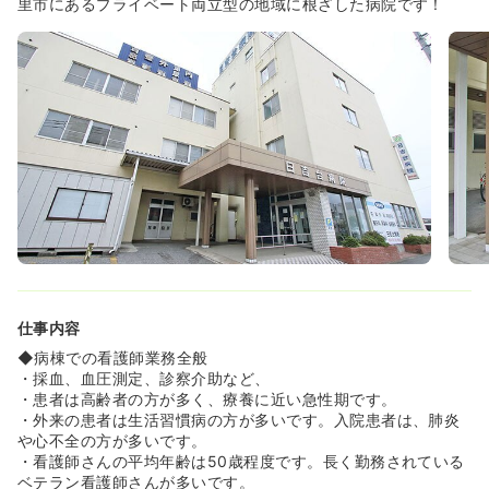
里市にあるプライベート両立型の地域に根ざした病院です！
≪定着率高！中々でない貴重な求人です！≫
◆定着率が高く、毎年ほとんど退職者が出ません。10～20
年以上働いているベテラン看護師さんも活躍されていま
す。長く働きたい方にはおすすめです！
仕事内容
◆病棟での看護師業務全般
・採血、血圧測定、診察介助など、
・患者は高齢者の方が多く、療養に近い急性期です。
・外来の患者は生活習慣病の方が多いです。入院患者は、肺炎
や心不全の方が多いです。
・看護師さんの平均年齢は50歳程度です。長く勤務されている
ベテラン看護師さんが多いです。