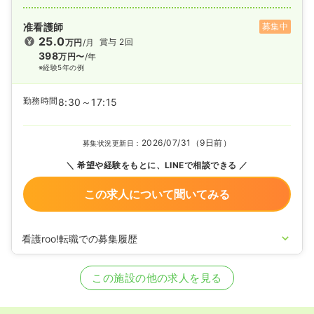
准看護師
募集中
25.0
賞与 2回
万円
/月
398
万円〜
/年
※経験5年の例
勤務時間
8:30～17:15
2026/07/31（9日前）
募集状況更新日：
希望や経験をもとに、LINEで相談できる
この求人について聞いてみる
看護roo!転職での募集履歴
2021/02/01
正・准看護師を募集中
この施設の他の求人を見る