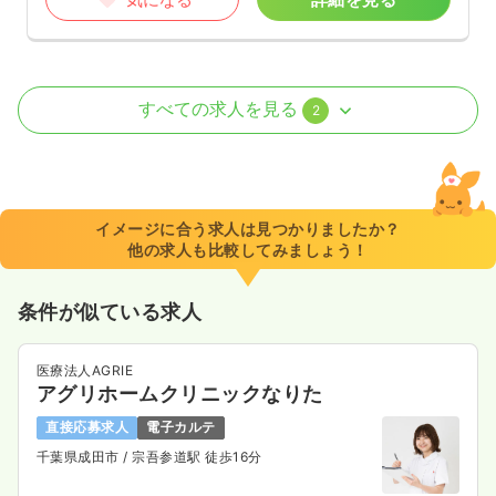
外来
一般病院
正・准看護師
すべての求人を見る
2
一時募集休止
日勤のみ（常勤）
27.5
給与
万円
/月
賞与4.3ヶ月
※経験5年の例
イメージに合う求人は見つかりましたか？
時間
8:30～17:15
（休憩45分）
他の求人も比較してみましょう！
日祝休み
年間休日121日
4週8休以上
担当業務未経験可
ブランク可
月給27万円以上可
条件が似ている求人
気になる
詳細を見る
医療法人AGRIE
アグリホームクリニックなりた
一時募集休止
日勤のみ（パート）
直接応募求人
電子カルテ
千葉県成田市
/ 宗吾参道駅 徒歩16分
1,700〜1,750
給与
時給
円
時間
8:30～17:15