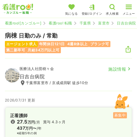
気になる
登録/ログイン
求人検索
メニュー
看護roo![カンゴルー]
看護roo! 転職
千葉県
富里市
日吉台病院
病棟
日勤のみ / 常勤
エージェント求人
年間休日121日
4週8休以上
ブランク可
第二新卒可
月給34万円以上可
医療法人社団樹々会
施設情報
日吉台病院
千葉県富里市 / 京成成田駅 徒歩10分
2026/07/31 更新
正看護師
募集中
27.5
賞与 4.3ヶ月
万円
/月
437
万円〜
/年
※経験5年の例