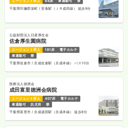
エージェント求人
68床
車通勤可
寮
千葉県印旛郡栄町
/ 安食駅（ＪＲ成田線） 徒歩9分
公益財団法人日産厚生会
佐倉厚生園病院
エージェント求人
181床
電子カルテ
車通勤可
寮
千葉県佐倉市
/ 京成佐倉駅（京成本線） バス10分
医療法人徳洲会
成田富里徳洲会病院
エージェント求人
407床
電子カルテ
車通勤可
託児所
寮
千葉県富里市
/ 京成成田駅（京成本線） 徒歩8分