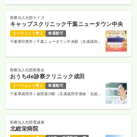
日祝休み
担当業務未経験可
ブランク可
時給1,700円以上可
医療法人社団ナイズ
キャップスクリニック千葉ニュータウン中央
気になる
詳細を見る
エージェント求人
車通勤可
千葉県印西市
/ 千葉ニュータウン中央駅（京成成田空
港線・北総鉄道線） 徒歩10分
医療法人社団医善会
おうちde診察クリニック成田
エージェント求人
車通勤可
千葉県成田市
/ 成田湯川駅（京成成田空港線・北総鉄
道線） 徒歩15分
医療法人社団育誠會
北総栄病院