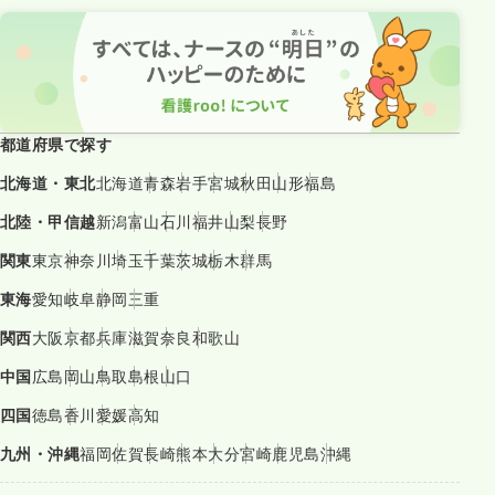
都道府県で探す
北海道・東北
北海道
青森
岩手
宮城
秋田
山形
福島
北陸・甲信越
新潟
富山
石川
福井
山梨
長野
関東
東京
神奈川
埼玉
千葉
茨城
栃木
群馬
東海
愛知
岐阜
静岡
三重
関西
大阪
京都
兵庫
滋賀
奈良
和歌山
中国
広島
岡山
鳥取
島根
山口
四国
徳島
香川
愛媛
高知
九州・沖縄
福岡
佐賀
長崎
熊本
大分
宮崎
鹿児島
沖縄