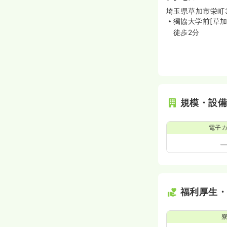
埼玉県草加市栄町3
獨協大学前[草
徒歩2分
規模・設
電子
福利厚生