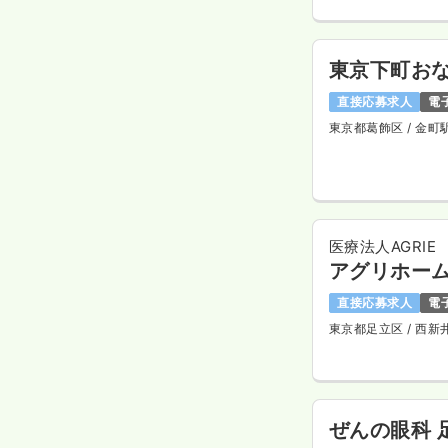
東京下町おな
直接応募求人
電
東京都葛飾区
/ 金町
医療法人AGRIE
アグリホー
直接応募求人
電
東京都足立区
/ 西新
ぜんの眼科 