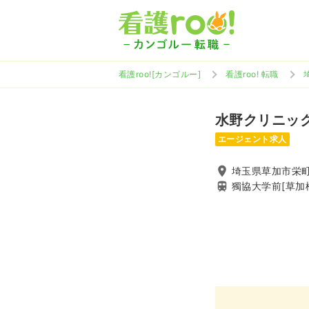
看護roo![カンゴルー]
看護roo! 転職
水野クリニッ
エージェント求人
埼玉県草加市栄町3
獨協大学前[草加