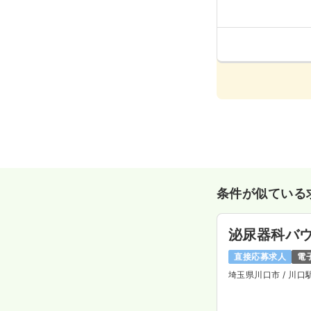
条件が似ている
泌尿器科バ
直接応募求人
電
埼玉県川口市
/ 川口