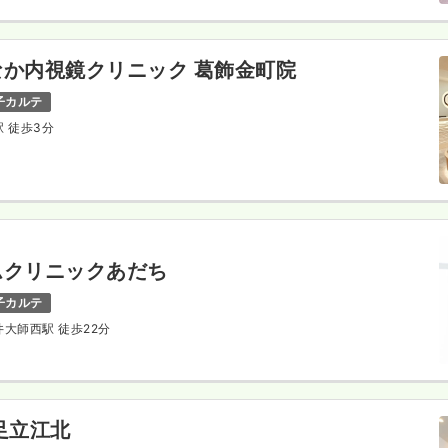
か内視鏡クリニック 葛飾金町院
子カルテ
駅 徒歩3分
ムクリニックあだち
子カルテ
井大師西駅 徒歩22分
足立江北