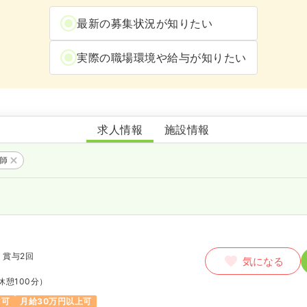
最新の募集状況が知りたい
実際の職場環境や給与が知りたい
水野クリニック
求人情報
施設情報
護師
月
賞与2回
気になる
休憩100分）
ク可
月給30万円以上可