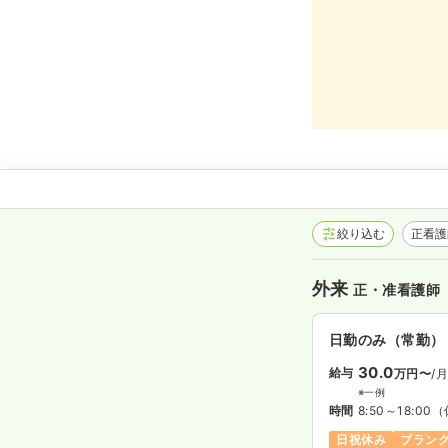
絞り込む
正看
外来
正・准看護師
日勤のみ（常勤）
30.0
給与
万円〜
/
※一例
時間
8:50～18:00
（
日祝休み
ブラン