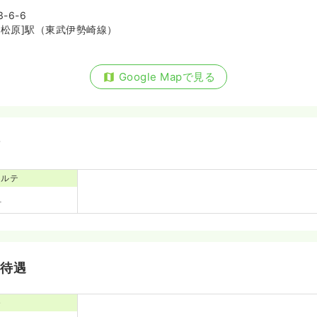
-6-6
加松原]駅（東武伊勢崎線）
Google Mapで見る
備
カルテ
・待遇
寮