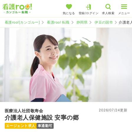
気になる
登録/ログイン
求人検索
メニュー
看護roo![カンゴルー]
看護roo! 転職
静岡県
伊豆の国市
介護老
2026/07/24更新
医療法人社団敬寿会
介護老人保健施設 安寧の郷
エージェント求人
車通勤可