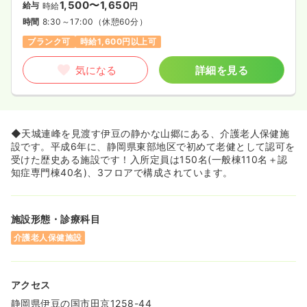
1,500〜1,650
給与
時給
円
時間
8:30～17:00
（休憩60分）
ブランク可
時給1,600円以上可
気になる
詳細を見る
◆天城連峰を見渡す伊豆の静かな山郷にある、介護老人保健施
設です。平成6年に、静岡県東部地区で初めて老健として認可を
受けた歴史ある施設です！入所定員は150名(一般棟110名＋認
知症専門棟40名)、3フロアで構成されています。
施設形態・診療科目
介護老人保健施設
アクセス
静岡県伊豆の国市田京1258-44