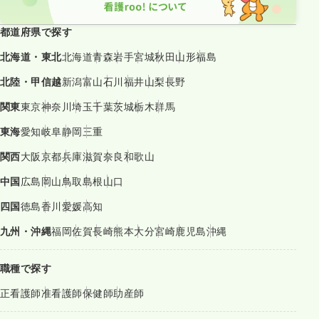
都道府県で探す
北海道・東北
北海道
青森
岩手
宮城
秋田
山形
福島
北陸・甲信越
新潟
富山
石川
福井
山梨
長野
関東
東京
神奈川
埼玉
千葉
茨城
栃木
群馬
東海
愛知
岐阜
静岡
三重
関西
大阪
京都
兵庫
滋賀
奈良
和歌山
中国
広島
岡山
鳥取
島根
山口
四国
徳島
香川
愛媛
高知
九州・沖縄
福岡
佐賀
長崎
熊本
大分
宮崎
鹿児島
沖縄
職種で探す
正看護師
准看護師
保健師
助産師