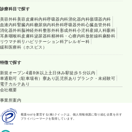
診療科目で探す
美容外科
美容皮膚科
内科
呼吸器内科
消化器内科
循環器内科
血液内科
腎臓内科
糖尿病内科
外科
呼吸器外科
心臓血管外科
消化器外科
脳神経外科
整形外科
形成外科
小児科
産婦人科
眼科
耳鼻咽喉科
皮膚科
泌尿器科
精神科・心療内科
放射線科
麻酔科
リウマチ科
リハビリテーション科
アレルギー科
緩和医療科（ホスピス）
特徴で探す
新規オープン
4週8休以上
土日休み
駅徒歩５分以内
車通勤可（駐車場有）
寮あり
託児所あり
ブランク・未経験可
電子カルテあり
会社概要
事業所案内
看護roo!を運営する(株)クイックは、個人情報保護に取り組む企業を示す
プライバシーマークを取得しています。