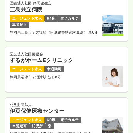
医療法人社団 静岡健生会
三島共立病院
エージェント求人
84床
電子カルテ
車通勤可
静岡県三島市
/ 大場駅（伊豆箱根鉄道駿豆線） 車6分
医療法人社団勝優会
するがホームEクリニック
エージェント求人
車通勤可
静岡県沼津市
/ 沼津駅 徒歩8分
公益財団法人
伊豆保健医療センター
エージェント求人
60床
電子カルテ
車通勤可
託児所
寮