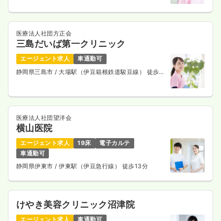
医療法人社団方正会
三島だいば第一クリニック
エージェント求人
車通勤可
静岡県三島市
/ 大場駅（伊豆箱根鉄道駿豆線） 徒歩
13分
医療法人社団望洋会
横山医院
エージェント求人
19床
電子カルテ
車通勤可
静岡県伊東市
/ 伊東駅（伊豆急行線） 徒歩13分
けやき美容クリニック沼津院
エージェント求人
車通勤可