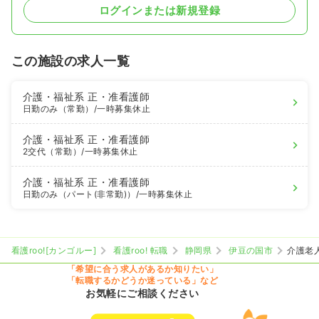
ログインまたは新規登録
この施設の求人一覧
介護・福祉系
正・准看護師
日勤のみ（常勤）
/一時募集休止
介護・福祉系
正・准看護師
2交代（常勤）
/一時募集休止
介護・福祉系
正・准看護師
日勤のみ（パート(非常勤)）
/一時募集休止
看護roo![カンゴルー]
看護roo! 転職
静岡県
伊豆の国市
介護老
「希望に合う求人があるか知りたい」
「転職するかどうか迷っている」など
お気軽にご相談ください