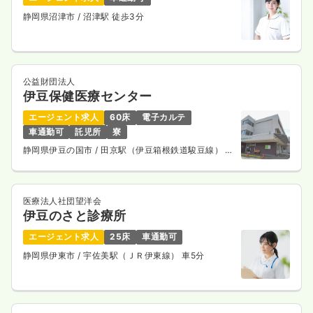
静岡県沼津市
/ 沼津駅 徒歩3分
公益財団法人
伊豆保健医療センター
エージェント求人
60床
電子カルテ
車通勤可
託児所
寮
静岡県伊豆の国市
/ 田京駅（伊豆箱根鉄道駿豆線） 徒
歩3分
医療法人社団望洋会
伊豆のさと診療所
エージェント求人
25床
車通勤可
静岡県伊東市
/ 宇佐美駅（ＪＲ伊東線） 車5分