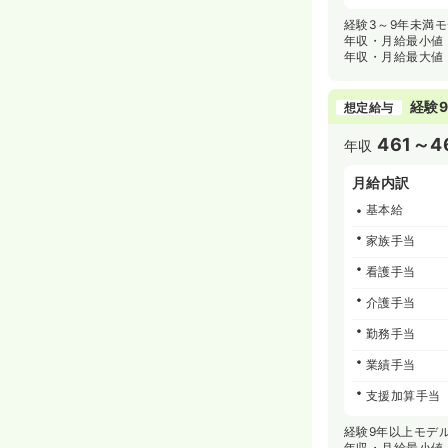
経験3～9年未満
年収・月給最小値
年収・月給最大値
経験9
想定給与
461～4
年収
月給内訳
基本給
家族手当
看護手当
介護手当
勤務手当
業績手当
支援加算手当
経験9年以上モデ
年収・月給最小値