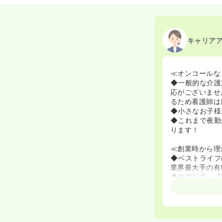
2025/09/26
正・准
2025/08/07
正・准
2024/03/11
正・准
2024/02/01
正・准
2020/09/17
正・准
キャリア
≪オンコールな
◆一般的な介護
応がございませ
るため看護師は
◆小さなお子様
◆これまで夜勤
ります！
≪創業時から理
◆ベストライフ
業界最大手の有
◆創業以来、【
る介護を提供す
もともと有料老
族の負担軽減し
じまりました！