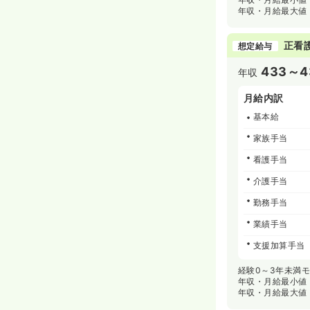
年収・月給最大値
正看
想定給与
433～4
年収
月給内訳
基本給
家族手当
看護手当
介護手当
勤務手当
業績手当
支援加算手当
経験0～3年未満
年収・月給最小値
年収・月給最大値