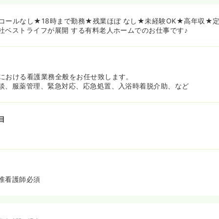
方を増やすことで、力になりたい！と考える看護師様をはじめとした
やし、入居者の方々が、それぞれ生まれ育った地域で生活し続けられ
と考えられております！
コールなし★18時まで勤務★残業ほぼ なし★未経験OK★高年収★定
労働条件の改善や休みの数を増やしたり、本社看護師を配置し、より
社ベストライフが展開 する有料老人ホームでのお仕事です♪
よくしようと動いています。
収や経営の不安定さなどもなく、就業してからも、長く安心して勤務
心！マニュアル管理・フォロー体制が手厚い環境です♪≫
における看護業務全般をお任せ致します。
ンツーマンでついてくれるので、初めて介護施設での看護業務をされ
談、服薬管理、緊急対応、応急処置、入浴時着脱介助、など
ができます！実際に現在ご勤務されている看護師様方も、施設未経験
していらっしゃいますので、ご安心下さい！
しっかりとしているため業務内容もわかりやすい上、残業も少なく、
目
えてしまう」ということもございません。
ュールが決まっており、介護士との連携をしながら業務が進んでいく
皆様と協力しながらお仕事が進められるため安心な環境です♪
准看護師必須