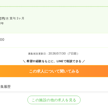
賞与 2ヶ月
万円
/月
/年
:00
2026/07/30（7日前）
募集状況更新日：
希望や経験をもとに、LINEで相談できる
この求人について聞いてみる
募集履歴
看護師の募集を開始
師の募集を休止
この施設の他の求人を見る
師の募集を休止
護師の募集を開始