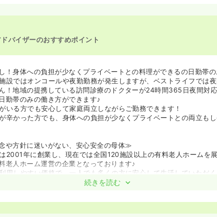
看護師の募集を休止
看護師の募集を開始
看護師の募集を休止
看護師の募集を開始
看護師を休止中
アドバイザーのおすすめポイント
し！身体への負担が少なくプライベートとの料理ができるの日勤帯の
施設ではオンコールや夜勤勤務が発生しますが、ベストライフでは夜
ん！地域の提携している訪問診療のドクターが24時間365日夜間対
日勤帯のみの働き方ができます♪
がいる方でも安心して家庭両立しながらご勤務できます！
が辛かった方でも、身体への負担が少なくプライベートとの両立もし
念や方針に迷いがない、安心安全の母体≫
は2001年に創業し、現在では全国120施設以上の有料老人ホームを
料老人ホーム運営の企業となっております♪
利用しやすい価格で、一人でも多くの方に安心して生活していただく
る】を一貫した思いで運営しています。
続きを読む
人ホームの価格相場は、安くても何千万円～高いものは億単位である
利用できる方を増やそうという思いで、低価格でアットホームなホー