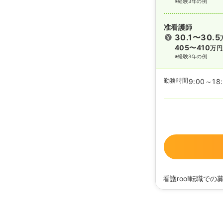
※経験3年の例
准看護師
30.1〜30.5
405〜410
万円
※経験3年の例
勤務時間
9:00～18
看護roo!転職での
2026/06/04
正・准
2026/04/03
正看護
2026/01/08
准看護
2025/11/06
正・准看