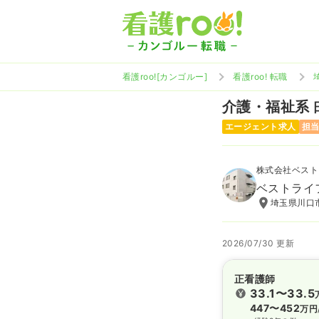
看護roo![カンゴルー]
看護roo! 転職
介護・福祉系
エージェント求人
担
株式会社ベスト
ベストライ
埼玉県川口市
2026/07/30 更新
正看護師
33.1〜33.5
447〜452
万円