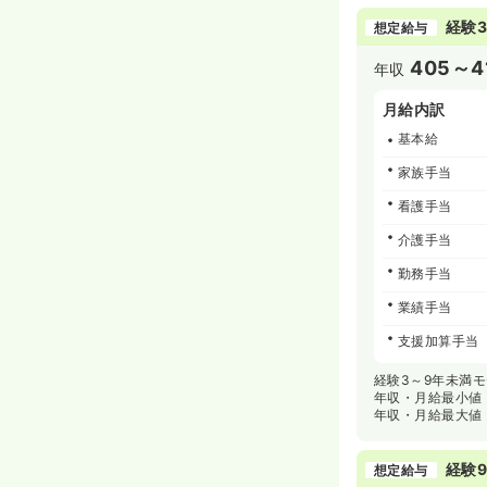
経験3
想定給与
405～4
年収
月給内訳
基本給
家族手当
看護手当
介護手当
勤務手当
業績手当
支援加算手当
経験3～9年未満
年収・月給最小値
年収・月給最大値
経験9
想定給与