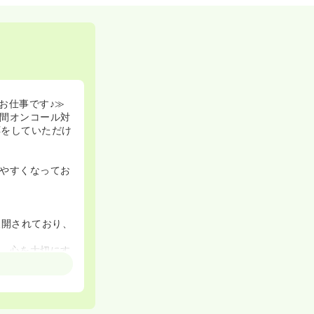
お仕事です♪≫
間オンコール対
応をしていただけ
やすくなってお
展開されており、
。心を大切にす
中、入居者や家
ムを目指しては