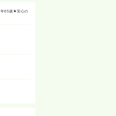
現場職員の方の
るようにサポー
年65歳★安心の
教育体制を手厚
できる職場でご
る方も安心して
からこちらでご
「業務に慣れな
ため初めてで不