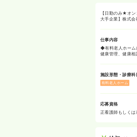
ホームに入れる
働ける場所を増
トしていきたい
【日勤のみ★オン
◆創業以来から
大手企業】株式会
くしたりとより
会社の合併や吸
ざいます！
仕事内容
≪未経験でも安
◆有料老人ホーム
◆先輩看護師マ
健康管理、健康相
ご勤務スタート
勤務をスタート
◆マニュアルが
施設形態・診療科
いから残業が増
◆1日のスケジ
有料老人ホーム
安な方でも職員
応募資格
正看護師もしくは