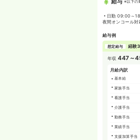
給与
※以下の
日勤
09:00～18
夜間オンコール対
給与例
経験3
想定給与
447～4
年収
月給内訳
基本給
家族手当
看護手当
介護手当
勤務手当
業績手当
支援加算手当