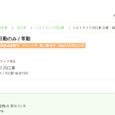
埼玉県
川口市
ベストライフ川口東
ベストライフ川口東 介護・
日勤のみ / 常勤
当業務未経験可
ブランク可
第二新卒可
月給34万円以上可
ライフ埼玉
フ川口東
 / 川口駅 徒歩15分
賞与 2ヶ月
万円
/月
/年