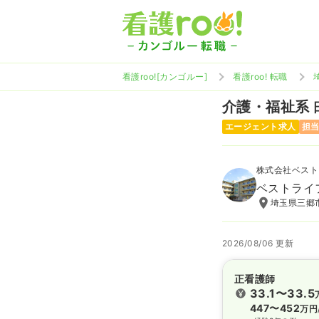
看護roo![カンゴルー]
看護roo! 転職
介護・福祉系
エージェント求人
担
株式会社ベスト
ベストライ
埼玉県三郷市
2026/08/06 更新
正看護師
33.1〜33.5
447〜452
万円