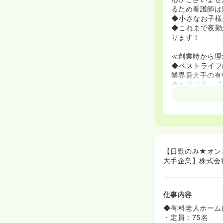
るため看護師は
◆小さなお子様
◆これまで夜勤
ります！
≪創業時から理
◆ベストライフ
業界最大手の有
◆創業以来、【
る介護を提供す
もともと有料老
族の負担軽減し
じまりました！
ホームに入れる
働ける場所を増
トしていきたい
【日勤のみ★オン
◆創業以来から
大手企業】株式会
くしたりとより
会社の合併や吸
ざいます！
仕事内容
≪未経験でも安
◆有料老人ホーム
◆先輩看護師マ
・定員：75名