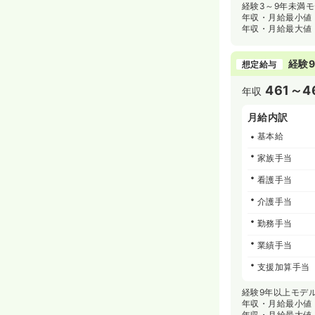
経験3～9年未満
年収・月給最小値
年収・月給最大値
経験9
想定給与
461～4
年収
月給内訳
基本給
家族手当
看護手当
介護手当
勤務手当
業績手当
支援加算手当
経験9年以上モデ
年収・月給最小値
年収・月給最大値