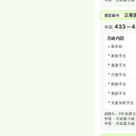
正看
想定給与
433～4
年収
月給内訳
基本給
家族手当
看護手当
介護手当
勤務手当
業績手当
支援加算手当
経験0～3年未満
年収・月給最小値
年収・月給最大値