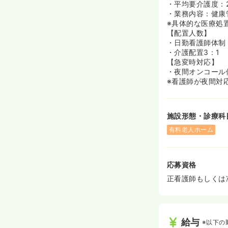
ご勤務スタート
・平均要介護度：
勤務をスタート
・業務内容：健康
◆マニュアルが
※具体的な医療処
いから残業が増
【配置人数】
◆1日のスケジ
・日勤看護師体制
安な方でも職員
・介護配置3：1
【急変時対応】
・夜間オンコール
※看護師が夜間対
施設形態・診療科
有料老人ホーム
応募資格
正看護師もしくは
給与
※以下の