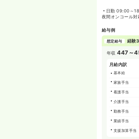
日勤
09:00～18
夜間オンコール対
給与例
経験3
想定給与
447～4
年収
月給内訳
基本給
家族手当
看護手当
介護手当
勤務手当
業績手当
支援加算手当