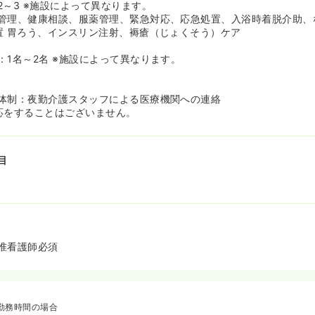
ができます！実際に現在ご勤務されている看護師様方も、施設未経験
2～3 ※施設によって異なります。
していらっしゃいますので、ご安心下さい！
管理、健康相談、服薬管理、緊急対応、応急処置、入浴時着脱介助、
しっかりとしているため業務内容もわかりやすい上、残業も少なく、
置 胃ろう、インスリン注射、褥瘡（じょくそう）ケア
えてしまう」ということもございません。
ュールが決まっており、介護士との連携をしながら業務が進んでいく
：1名～2名 ※施設によって異なります。
皆様と協力しながらお仕事が進められるため安心な環境です♪
体制：夜勤介護スタッフによる医療機関への連絡
応をすることはございません。
目
准看護師必須
勤務時間の場合