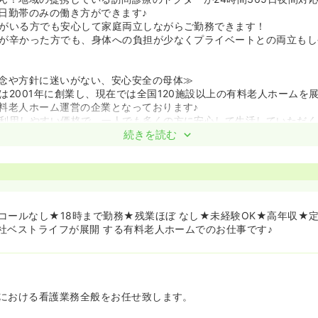
日勤帯のみの働き方ができます♪
がいる方でも安心して家庭両立しながらご勤務できます！
が辛かった方でも、身体への負担が少なくプライベートとの両立もし
念や方針に迷いがない、安心安全の母体≫
は2001年に創業し、現在では全国120施設以上の有料老人ホームを
料老人ホーム運営の企業となっております♪
利用しやすい価格で、一人でも多くの方に安心して生活していただく
る】を一貫した思いで運営しています。
続きを読む
人ホームの価格相場は、安くても何千万円～高いものは億単位である
利用できる方を増やそうという思いで、低価格でアットホームなホー
方を増やすことで、力になりたい！と考える看護師様をはじめとした
やし、入居者の方々が、それぞれ生まれ育った地域で生活し続けられ
と考えられております！
コールなし★18時まで勤務★残業ほぼ なし★未経験OK★高年収★定
労働条件の改善や休みの数を増やしたり、本社看護師を配置し、より
社ベストライフが展開 する有料老人ホームでのお仕事です♪
よくしようと動いています。
収や経営の不安定さなどもなく、就業してからも、長く安心して勤務
心！マニュアル管理・フォロー体制が手厚い環境です♪≫
における看護業務全般をお任せ致します。
ンツーマンでついてくれるので、初めて介護施設での看護業務をされ