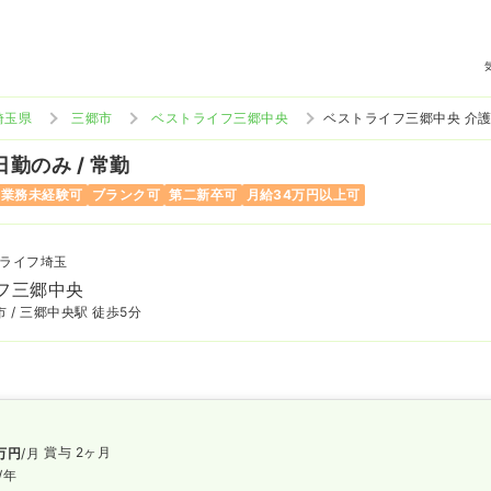
埼玉県
三郷市
ベストライフ三郷中央
ベストライフ三郷中央 介
日勤のみ / 常勤
当業務未経験可
ブランク可
第二新卒可
月給34万円以上可
ライフ埼玉
フ三郷中央
 / 三郷中央駅 徒歩5分
賞与 2ヶ月
万円
/月
/年