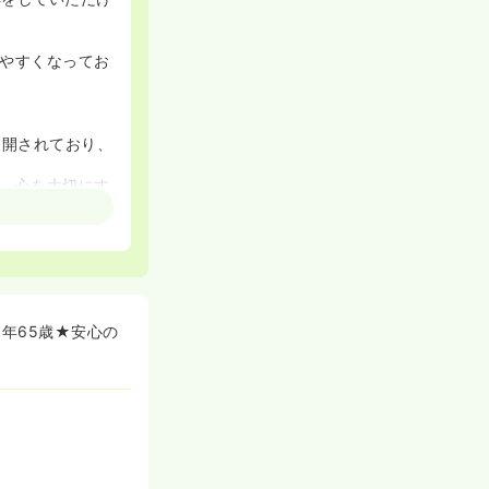
やすくなってお
展開されており、
。心を大切にす
中、入居者や家
ムを目指しては
現場職員の方の
るようにサポー
年65歳★安心の
教育体制を手厚
できる職場でご
る方も安心して