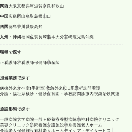
関西
大阪
京都
兵庫
滋賀
奈良
和歌山
中国
広島
岡山
鳥取
島根
山口
四国
徳島
香川
愛媛
高知
九州・沖縄
福岡
佐賀
長崎
熊本
大分
宮崎
鹿児島
沖縄
職種で探す
正看護師
准看護師
保健師
助産師
担当業務で探す
病棟
外来
オペ室(手術室)
救急外来
ICU系
透析
訪問看護
介護・福祉系
検診・健診
保育園・学校
訪問診療
内視鏡
治験関連
施設形態で探す
一般病院
大学病院
一般＋療養
療養型病院
精神科病院
クリニック
美容クリニック
訪問看護
介護施設
特別養護老人ホーム
介護老人保健施設
有料老人ホーム
デイケア・デイサービス