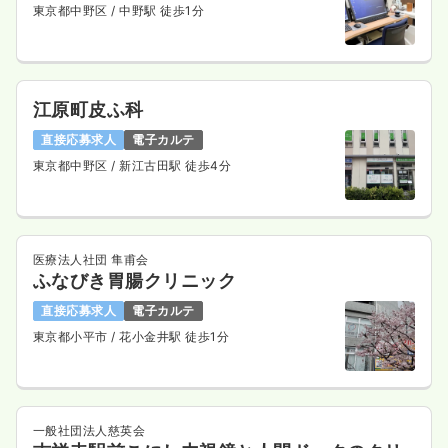
東京都中野区
/ 中野駅 徒歩1分
江原町皮ふ科
直接応募求人
電子カルテ
東京都中野区
/ 新江古田駅 徒歩4分
医療法人社団 隼甫会
ふなびき胃腸クリニック
直接応募求人
電子カルテ
東京都小平市
/ 花小金井駅 徒歩1分
一般社団法人慈英会