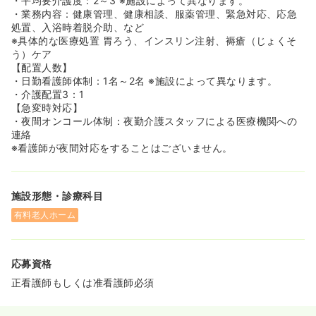
・平均要介護度：2～3 ※施設によって異なります。
ります！
・業務内容：健康管理、健康相談、服薬管理、緊急対応、応急
◆創業以来から労働条件の改善や休みの数を増やしたり、
処置、入浴時着脱介助、など
本社看護師を配置し、より教育体制を手厚くしたりとより
※具体的な医療処置 胃ろう、インスリン注射、褥瘡（じょくそ
よくしようと動いています。
う）ケア
会社の合併や吸収や経営の不安定さなどもなく、就業して
【配置人数】
からも、長く安心して勤務できる職場でございます！
・日勤看護師体制：1名～2名 ※施設によって異なります。
・介護配置3：1
≪未経験でも安心！マニュアル管理・フォロー体制が手厚
【急変時対応】
い環境です♪≫
・夜間オンコール体制：夜勤介護スタッフによる医療機関への
◆先輩看護師マンツーマンでついてくれるので、初めて介
連絡
護施設での看護業務をされる方も安心してご勤務スタート
※看護師が夜間対応をすることはございません。
ができます！実際に現在ご勤務されている看護師様方も、
施設未経験からこちらでご勤務をスタートしていらっしゃ
いますので、ご安心下さい！
施設形態・診療科目
◆マニュアルがしっかりとしているため業務内容もわかり
やすい上、残業も少なく、「業務に慣れないから残業が増
有料老人ホーム
えてしまう」ということもございません。
◆1日のスケジュールが決まっており、介護士との連携を
しながら業務が進んでいくため初めてで不安な方でも職員
応募資格
皆様と協力しながらお仕事が進められるため安心な環境で
す♪
正看護師もしくは准看護師必須