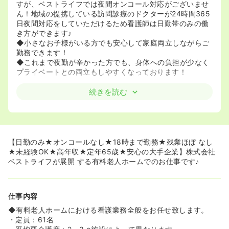
すが、ベストライフでは夜間オンコール対応がございませ
ん！地域の提携している訪問診療のドクターが24時間365
日夜間対応をしていただけるため看護師は日勤帯のみの働
き方ができます♪
◆小さなお子様がいる方でも安心して家庭両立しながらご
勤務できます！
◆これまで夜勤が辛かった方でも、身体への負担が少なく
プライベートとの両立もしやすくなっております！
≪創業時から理念や方針に迷いがない、安心安全の母体≫
続きを読む
◆ベストライフは2001年に創業し、現在では全国120施設
以上の有料老人ホームを展開されており、業界最大手の有
料老人ホーム運営の企業となっております♪
◆創業以来、【利用しやすい価格で、一人でも多くの方に
安心して生活していただく。心を大切にする介護を提供す
【日勤のみ★オンコールなし★18時まで勤務★残業ほぼ なし
る】を一貫した思いで運営しています。
★未経験OK★高年収★定年65歳★安心の大手企業】株式会社
もともと有料老人ホームの価格相場は、安くても何千万円
ベストライフが展開 する有料老人ホームでのお仕事です♪
～高いものは億単位である中、入居者や家族の負担軽減し
利用できる方を増やそうという思いで、低価格でアットホ
ームなホームを目指してはじまりました！
仕事内容
ホームに入れる方を増やすことで、力になりたい！と考え
る看護師様をはじめとした現場職員の方の働ける場所を増
◆有料老人ホームにおける看護業務全般をお任せ致します。
やし、入居者の方々が、それぞれ生まれ育った地域で生活
・定員：61名
し続けられるようにサポートしていきたいと考えられてお