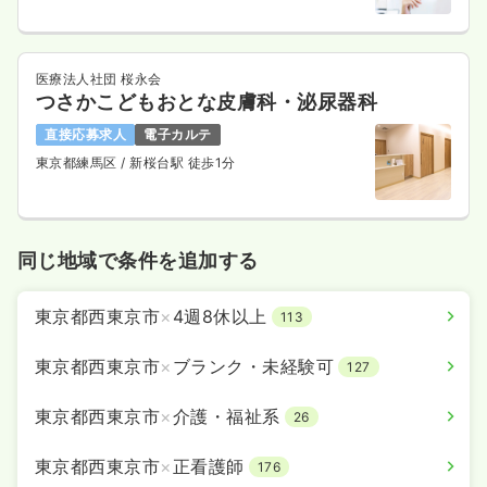
医療法人社団 桜永会
つさかこどもおとな皮膚科・泌尿器科
直接応募求人
電子カルテ
東京都練馬区
/ 新桜台駅 徒歩1分
同じ地域で条件を追加する
東京都西東京市
×
4週8休以上
113
東京都西東京市
×
ブランク・未経験可
127
東京都西東京市
×
介護・福祉系
26
東京都西東京市
×
正看護師
176