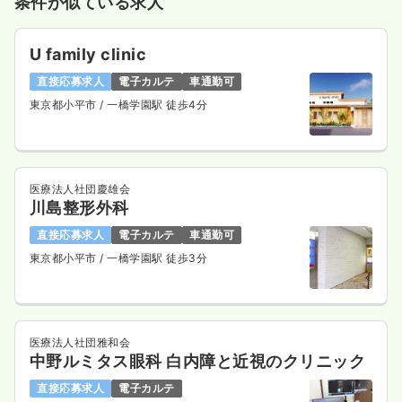
条件が似ている求人
U family clinic
直接応募求人
電子カルテ
車通勤可
東京都小平市
/ 一橋学園駅 徒歩4分
医療法人社団慶雄会
川島整形外科
直接応募求人
電子カルテ
車通勤可
東京都小平市
/ 一橋学園駅 徒歩3分
医療法人社団雅和会
中野ルミタス眼科 白内障と近視のクリニック
直接応募求人
電子カルテ