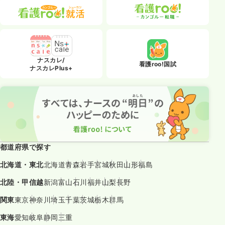
ナスカレ/
看護roo!国試
ナスカレPlus+
都道府県で探す
北海道・東北
北海道
青森
岩手
宮城
秋田
山形
福島
北陸・甲信越
新潟
富山
石川
福井
山梨
長野
関東
東京
神奈川
埼玉
千葉
茨城
栃木
群馬
東海
愛知
岐阜
静岡
三重