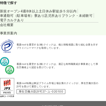
特徴で探す
新規オープン
4週8休以上
土日休み
駅徒歩５分以内
車通勤可（駐車場有）
寮あり
託児所あり
ブランク・未経験可
電子カルテあり
会社概要
事業所案内
看護roo!を運営する(株)クイックは、個人情報保護に取り組む企業を示す
プライバシーマークを取得しています。
看護roo!を運営する(株)クイックは、適正な有料職業紹介事業者として厚
生労働省より認定を受けています。
看護roo!転職は東証プライム市場上場企業のクイックが、厚生労働大臣の
許可を受けて運営しています。
厚生労働大臣許可27-ユ-020100