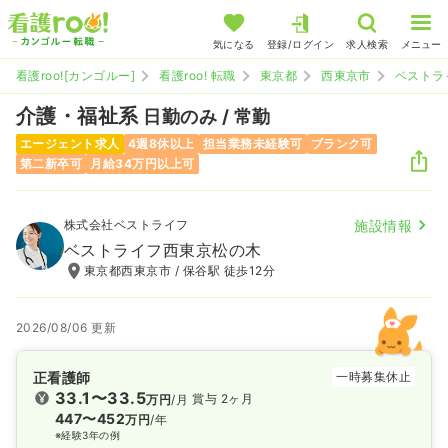
気になる
登録/ログイン
求人検索
メニュー
看護roo![カンゴルー]
看護roo! 転職
東京都
西東京市
ベストラ
介護・福祉系
日勤のみ / 常勤
エージェント求人
4週8休以上
担当業務未経験可
ブランク可
第二新卒可
月給34万円以上可
株式会社ベストライフ
施設情報
ベストライフ西東京松の木
東京都西東京市 / 保谷駅 徒歩12分
2026/08/06 更新
正看護師
一時募集休止
33.1〜33.5
賞与 2ヶ月
万円
/月
447〜452
万円
/年
※経験3年の例