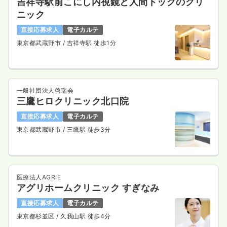
吉祥寺駅前こにし内視鏡と人間ドックのクリ
ニック
直接応募求人
電子カルテ
東京都武蔵野市
/ 吉祥寺駅 徒歩1分
一般社団法人啓瑞会
三鷹ヒロクリニック北口院
直接応募求人
電子カルテ
東京都武蔵野市
/ 三鷹駅 徒歩3分
医療法人AGRIE
アグリホームクリニック すぎなみ
直接応募求人
電子カルテ
東京都杉並区
/ 久我山駅 徒歩4分