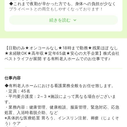
◆これまで夜勤が辛かった方でも、身体への負担が少なく
プライベートとの両立もしやすくなっております！
≪創業時から理念や方針に迷いがない、安心安全の母体≫
続きを読む
◆ベストライフは2001年に創業し、現在では全国120施設
以上の有料老人ホームを展開されており、業界最大手の有
料老人ホーム運営の企業となっております♪
◆創業以来、【利用しやすい価格で、一人でも多くの方に
安心して生活していただく。心を大切にする介護を提供す
【日勤のみ★オンコールなし★18時まで勤務★残業ほぼ なし
る】を一貫した思いで運営しています。
★未経験OK★高年収★定年65歳★安心の大手企業】株式会社
もともと有料老人ホームの価格相場は、安くても何千万円
ベストライフが展開 する有料老人ホームでのお仕事です♪
～高いものは億単位である中、入居者や家族の負担軽減し
利用できる方を増やそうという思いで、低価格でアットホ
ームなホームを目指してはじまりました！
仕事内容
ホームに入れる方を増やすことで、力になりたい！と考え
る看護師様をはじめとした現場職員の方の働ける場所を増
◆有料老人ホームにおける看護業務全般をお任せ致します。
やし、入居者の方々が、それぞれ生まれ育った地域で生活
・定員：45名
し続けられるようにサポートしていきたいと考えられてお
・平均要介護度：2～3 ※施設によって異なる場合がございま
ります！
す。
◆創業以来から労働条件の改善や休みの数を増やしたり、
・業務内容：健康管理、健康相談、服薬管理、緊急対応、応急
本社看護師を配置し、より教育体制を手厚くしたりとより
処置、入浴時着脱介助、など
よくしようと動いています。
※具体的な医療処置 胃ろう、インスリン注射、褥瘡（じょくそ
会社の合併や吸収や経営の不安定さなどもなく、就業して
う）ケア