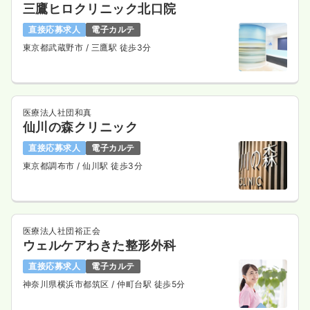
三鷹ヒロクリニック北口院
直接応募求人
電子カルテ
東京都武蔵野市
/ 三鷹駅 徒歩3分
医療法人社団和真
仙川の森クリニック
直接応募求人
電子カルテ
東京都調布市
/ 仙川駅 徒歩3分
医療法人社団裕正会
ウェルケアわきた整形外科
直接応募求人
電子カルテ
神奈川県横浜市都筑区
/ 仲町台駅 徒歩5分