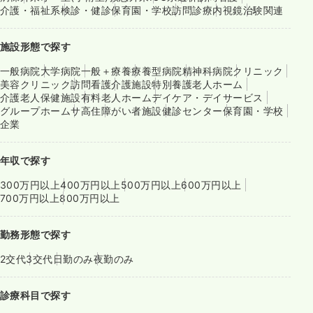
介護・福祉系
検診・健診
保育園・学校
訪問診療
内視鏡
治験関連
施設形態で探す
一般病院
大学病院
一般＋療養
療養型病院
精神科病院
クリニック
美容クリニック
訪問看護
介護施設
特別養護老人ホーム
介護老人保健施設
有料老人ホーム
デイケア・デイサービス
グループホーム
サ高住
障がい者施設
健診センター
保育園・学校
企業
年収で探す
300万円以上
400万円以上
500万円以上
600万円以上
700万円以上
800万円以上
勤務形態で探す
2交代
3交代
日勤のみ
夜勤のみ
診療科目で探す