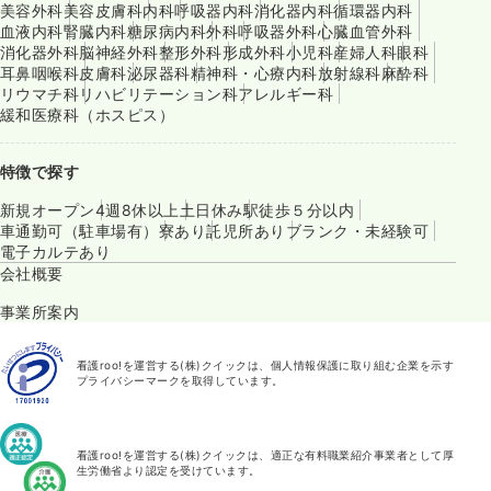
美容外科
美容皮膚科
内科
呼吸器内科
消化器内科
循環器内科
血液内科
腎臓内科
糖尿病内科
外科
呼吸器外科
心臓血管外科
消化器外科
脳神経外科
整形外科
形成外科
小児科
産婦人科
眼科
耳鼻咽喉科
皮膚科
泌尿器科
精神科・心療内科
放射線科
麻酔科
リウマチ科
リハビリテーション科
アレルギー科
緩和医療科（ホスピス）
特徴で探す
新規オープン
4週8休以上
土日休み
駅徒歩５分以内
車通勤可（駐車場有）
寮あり
託児所あり
ブランク・未経験可
電子カルテあり
会社概要
事業所案内
看護roo!を運営する(株)クイックは、個人情報保護に取り組む企業を示す
プライバシーマークを取得しています。
看護roo!を運営する(株)クイックは、適正な有料職業紹介事業者として厚
生労働省より認定を受けています。