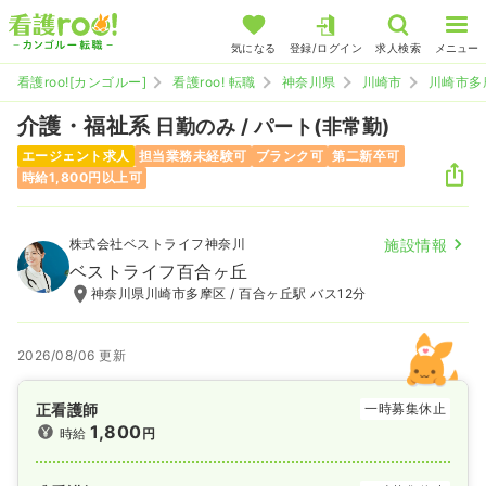
気になる
登録/ログイン
求人検索
メニュー
看護roo![カンゴルー]
看護roo! 転職
神奈川県
川崎市
川崎市多
介護・福祉系
日勤のみ / パート(非常勤)
エージェント求人
担当業務未経験可
ブランク可
第二新卒可
時給1,800円以上可
株式会社ベストライフ神奈川
施設情報
ベストライフ百合ヶ丘
神奈川県川崎市多摩区 / 百合ヶ丘駅 バス12分
2026/08/06 更新
正看護師
一時募集休止
1,800
時給
円