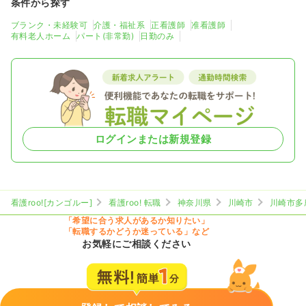
条件から探す
ブランク・未経験可
介護・福祉系
正看護師
准看護師
有料老人ホーム
パート(非常勤)
日勤のみ
ログインまたは新規登録
看護roo![カンゴルー]
看護roo! 転職
神奈川県
川崎市
川崎市多
「希望に合う求人があるか知りたい」
「転職するかどうか迷っている」など
お気軽にご相談ください