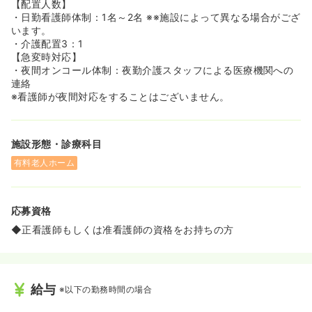
からも、長く安心して勤務できる職場でございます！
【配置人数】
・日勤看護師体制：1名～2名 ※※施設によって異なる場合がござ
≪未経験でも安心！マニュアル管理・フォロー体制が手厚
います。
い環境です♪≫
・介護配置3：1
◆先輩看護師マンツーマンでついてくれるので、初めて介
【急変時対応】
護施設での看護業務をされる方も安心してご勤務スタート
・夜間オンコール体制：夜勤介護スタッフによる医療機関への
ができます！実際に現在ご勤務されている看護師様方も、
連絡
施設未経験からこちらでご勤務をスタートしていらっしゃ
※看護師が夜間対応をすることはございません。
いますので、ご安心下さい！
◆マニュアルがしっかりとしているため業務内容もわかり
やすい上、残業も少なく、「業務に慣れないから残業が増
施設形態・診療科目
えてしまう」ということもございません。
◆1日のスケジュールが決まっており、介護士との連携を
有料老人ホーム
しながら業務が進んでいくため初めてで不安な方でも職員
皆様と協力しながらお仕事が進められるため安心な環境で
す♪
応募資格
◆正看護師もしくは准看護師の資格をお持ちの方
給与
※以下の勤務時間の場合