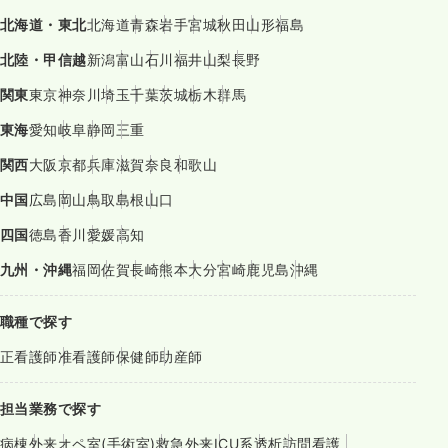
北海道・東北
北海道
青森
岩手
宮城
秋田
山形
福島
北陸・甲信越
新潟
富山
石川
福井
山梨
長野
関東
東京
神奈川
埼玉
千葉
茨城
栃木
群馬
東海
愛知
岐阜
静岡
三重
関西
大阪
京都
兵庫
滋賀
奈良
和歌山
中国
広島
岡山
鳥取
島根
山口
四国
徳島
香川
愛媛
高知
九州・沖縄
福岡
佐賀
長崎
熊本
大分
宮崎
鹿児島
沖縄
職種で探す
正看護師
准看護師
保健師
助産師
担当業務で探す
病棟
外来
オペ室(手術室)
救急外来
ICU系
透析
訪問看護