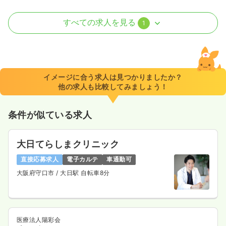
外来
療養型病院
正・准看護師
すべての求人を見る
1
一時募集休止
日勤のみ（常勤）
24.0
給与
万円〜
/月
賞与2回
※一例
イメージに合う求人は見つかりましたか？
時間
8:30～17:00
他の求人も比較してみましょう！
ブランク可
月給24万円以上可
条件が似ている求人
気になる
詳細を見る
大日てらしまクリニック
直接応募求人
電子カルテ
車通勤可
大阪府守口市
/ 大日駅 自転車8分
医療法人陽彩会