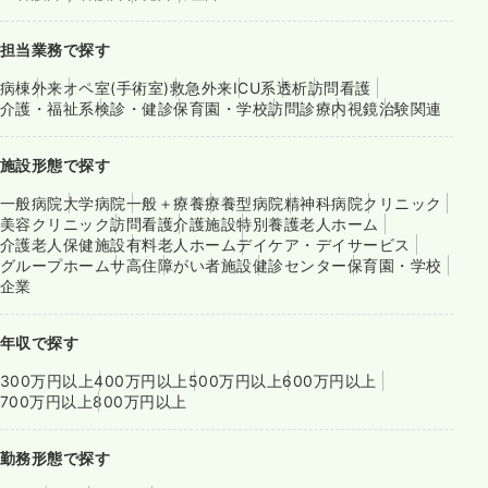
担当業務で探す
病棟
外来
オペ室(手術室)
救急外来
ICU系
透析
訪問看護
介護・福祉系
検診・健診
保育園・学校
訪問診療
内視鏡
治験関連
施設形態で探す
一般病院
大学病院
一般＋療養
療養型病院
精神科病院
クリニック
美容クリニック
訪問看護
介護施設
特別養護老人ホーム
介護老人保健施設
有料老人ホーム
デイケア・デイサービス
グループホーム
サ高住
障がい者施設
健診センター
保育園・学校
企業
年収で探す
300万円以上
400万円以上
500万円以上
600万円以上
700万円以上
800万円以上
勤務形態で探す