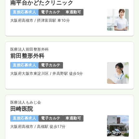
南平台かどたクリニック
直接応募求人
電子カルテ
車通勤可
大阪府高槻市
/ 摂津富田駅 車10分
医療法人前田整形外科
前田整形外科
直接応募求人
電子カルテ
大阪府大阪市東淀川区
/ 井高野駅 徒歩5分
医療法人もみじ会
田崎医院
直接応募求人
電子カルテ
車通勤可
大阪府高槻市
/ 高槻駅 徒歩17分