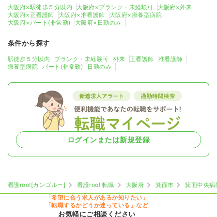
大阪府×駅徒歩５分以内
大阪府×ブランク・未経験可
大阪府×外来
大阪府×正看護師
大阪府×准看護師
大阪府×療養型病院
大阪府×パート(非常勤)
大阪府×日勤のみ
条件から探す
駅徒歩５分以内
ブランク・未経験可
外来
正看護師
准看護師
療養型病院
パート(非常勤)
日勤のみ
ログインまたは新規登録
看護roo![カンゴルー]
看護roo! 転職
大阪府
箕面市
箕面中央病
「希望に合う求人があるか知りたい」
「転職するかどうか迷っている」など
お気軽にご相談ください