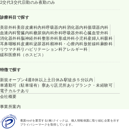
2交代
3交代
日勤のみ
夜勤のみ
診療科目で探す
美容外科
美容皮膚科
内科
呼吸器内科
消化器内科
循環器内科
血液内科
腎臓内科
糖尿病内科
外科
呼吸器外科
心臓血管外科
消化器外科
脳神経外科
整形外科
形成外科
小児科
産婦人科
眼科
耳鼻咽喉科
皮膚科
泌尿器科
精神科・心療内科
放射線科
麻酔科
リウマチ科
リハビリテーション科
アレルギー科
緩和医療科（ホスピス）
特徴で探す
新規オープン
4週8休以上
土日休み
駅徒歩５分以内
車通勤可（駐車場有）
寮あり
託児所あり
ブランク・未経験可
電子カルテあり
会社概要
事業所案内
看護roo!を運営する(株)クイックは、個人情報保護に取り組む企業を示す
プライバシーマークを取得しています。