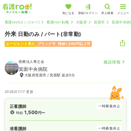
気になる
登録/ログイン
求人検索
メニュー
看護roo![カンゴルー]
看護roo! 転職
大阪府
箕面市
箕面中央病
外来
日勤のみ / パート(非常勤)
エージェント求人
ブランク可
時給1,500円以上可
医療法人華之会
施設情報
箕面中央病院
大阪府箕面市 / 箕面駅 徒歩5分
2026/07/17 更新
正看護師
一時募集休止
1,500
時給
円〜
准看護師
一時募集休止