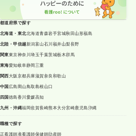
都道府県で探す
北海道・東北
北海道
青森
岩手
宮城
秋田
山形
福島
北陸・甲信越
新潟
富山
石川
福井
山梨
長野
関東
東京
神奈川
埼玉
千葉
茨城
栃木
群馬
東海
愛知
岐阜
静岡
三重
関西
大阪
京都
兵庫
滋賀
奈良
和歌山
中国
広島
岡山
鳥取
島根
山口
四国
徳島
香川
愛媛
高知
九州・沖縄
福岡
佐賀
長崎
熊本
大分
宮崎
鹿児島
沖縄
職種で探す
正看護師
准看護師
保健師
助産師