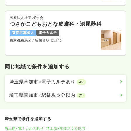
医療法人社団 桜永会
つさかこどもおとな皮膚科・泌尿器科
直接応募求人
電子カルテ
東京都練馬区
/ 新桜台駅 徒歩1分
同じ地域で条件を追加する
埼玉県草加市
×
電子カルテあり
49
埼玉県草加市
×
駅徒歩５分以内
71
埼玉県で条件を追加する
埼玉県×電子カルテあり
埼玉県×駅徒歩５分以内