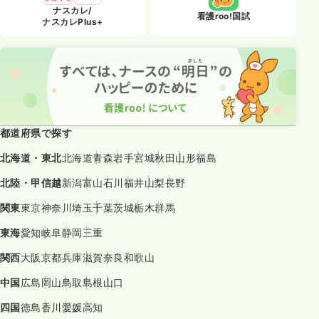
ナスカレ/
看護roo!国試
ナスカレPlus+
都道府県で探す
北海道・東北
北海道
青森
岩手
宮城
秋田
山形
福島
北陸・甲信越
新潟
富山
石川
福井
山梨
長野
関東
東京
神奈川
埼玉
千葉
茨城
栃木
群馬
東海
愛知
岐阜
静岡
三重
関西
大阪
京都
兵庫
滋賀
奈良
和歌山
中国
広島
岡山
鳥取
島根
山口
四国
徳島
香川
愛媛
高知