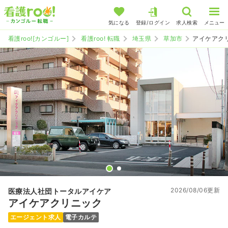
気になる
登録/ログイン
求人検索
メニュー
看護roo![カンゴルー]
看護roo! 転職
埼玉県
草加市
アイケアク
2026/08/06更新
医療法人社団トータルアイケア
アイケアクリニック
エージェント求人
電子カルテ