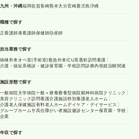
九州・沖縄
福岡
佐賀
長崎
熊本
大分
宮崎
鹿児島
沖縄
職種で探す
正看護師
准看護師
保健師
助産師
担当業務で探す
病棟
外来
オペ室(手術室)
救急外来
ICU系
透析
訪問看護
介護・福祉系
検診・健診
保育園・学校
訪問診療
内視鏡
治験関連
施設形態で探す
一般病院
大学病院
一般＋療養
療養型病院
精神科病院
クリニック
美容クリニック
訪問看護
介護施設
特別養護老人ホーム
介護老人保健施設
有料老人ホーム
デイケア・デイサービス
グループホーム
サ高住
障がい者施設
健診センター
保育園・学校
企業
年収で探す