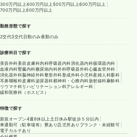
300万円以上
400万円以上
500万円以上
600万円以上
700万円以上
800万円以上
勤務形態で探す
2交代
3交代
日勤のみ
夜勤のみ
診療科目で探す
美容外科
美容皮膚科
内科
呼吸器内科
消化器内科
循環器内科
血液内科
腎臓内科
糖尿病内科
外科
呼吸器外科
心臓血管外科
消化器外科
脳神経外科
整形外科
形成外科
小児科
産婦人科
眼科
耳鼻咽喉科
皮膚科
泌尿器科
精神科・心療内科
放射線科
麻酔科
リウマチ科
リハビリテーション科
アレルギー科
緩和医療科（ホスピス）
特徴で探す
新規オープン
4週8休以上
土日休み
駅徒歩５分以内
車通勤可（駐車場有）
寮あり
託児所あり
ブランク・未経験可
電子カルテあり
会社概要