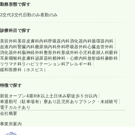
勤務形態で探す
2交代
3交代
日勤のみ
夜勤のみ
診療科目で探す
美容外科
美容皮膚科
内科
呼吸器内科
消化器内科
循環器内科
血液内科
腎臓内科
糖尿病内科
外科
呼吸器外科
心臓血管外科
消化器外科
脳神経外科
整形外科
形成外科
小児科
産婦人科
眼科
耳鼻咽喉科
皮膚科
泌尿器科
精神科・心療内科
放射線科
麻酔科
リウマチ科
リハビリテーション科
アレルギー科
緩和医療科（ホスピス）
特徴で探す
新規オープン
4週8休以上
土日休み
駅徒歩５分以内
車通勤可（駐車場有）
寮あり
託児所あり
ブランク・未経験可
電子カルテあり
会社概要
事業所案内