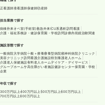
正看護師
准看護師
保健師
助産師
担当業務で探す
病棟
外来
オペ室(手術室)
救急外来
ICU系
透析
訪問看護
介護・福祉系
検診・健診
保育園・学校
訪問診療
内視鏡
治験関連
施設形態で探す
一般病院
大学病院
一般＋療養
療養型病院
精神科病院
クリニック
美容クリニック
訪問看護
介護施設
特別養護老人ホーム
介護老人保健施設
有料老人ホーム
デイケア・デイサービス
グループホーム
サ高住
障がい者施設
健診センター
保育園・学校
企業
年収で探す
300万円以上
400万円以上
500万円以上
600万円以上
700万円以上
800万円以上