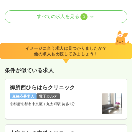
訪問看護
訪問看護
正看護師
すべての求人を見る
3
一時募集休止
日勤のみ（常勤）
25.0
給与
万円〜
/月
賞与3ヶ月
※経験10年の例
イメージに合う求人は見つかりましたか？
時間
9:00～17:00
他の求人も比較してみましょう！
オンコールあり
月給25万円以上可
条件が似ている求人
気になる
詳細を見る
御所西ひらはらクリニック
一時募集休止
日勤のみ（パート）
直接応募求人
電子カルテ
京都府京都市中京区
/ 丸太町駅 徒歩1分
給与
お問い合わせください
時間
8:30～17:00
オンコールあり
気になる
詳細を見る