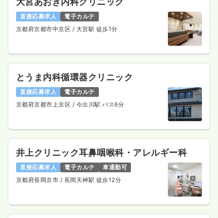
大宮あおき内科クリニック
直接応募求人
電子カルテ
京都府京都市中京区
/ 大宮駅 徒歩1分
介護・福祉系
デイケア・デイサービス
正看護師
一時募集休止
日勤のみ（パート）
とうま内科循環器クリニック
1,470〜1,650
給与
時給
円
直接応募求人
電子カルテ
時間
9:30～13:30
京都府京都市上京区
/ 今出川駅 バス6分
日祝休み
時給1,600円以上可
気になる
詳細を見る
井上クリニック耳鼻咽喉科・アレルギー科
直接応募求人
電子カルテ
車通勤可
京都府長岡京市
/ 長岡天神駅 徒歩12分