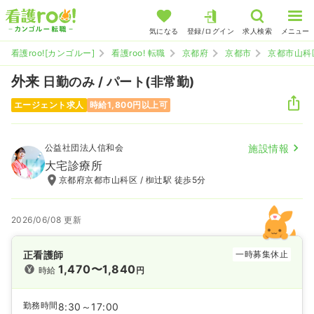
気になる
登録/ログイン
求人検索
メニュー
看護roo![カンゴルー]
看護roo! 転職
京都府
京都市
京都市山科
外来
日勤のみ / パート(非常勤)
エージェント求人
時給1,800円以上可
公益社団法人信和会
施設情報
大宅診療所
京都府京都市山科区 / 椥辻駅 徒歩5分
2026/06/08 更新
正看護師
一時募集休止
1,470〜1,840
時給
円
勤務時間
8:30～17:00