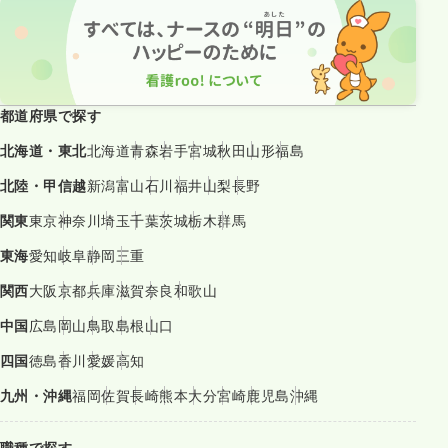
都道府県で探す
北海道・東北
北海道
青森
岩手
宮城
秋田
山形
福島
北陸・甲信越
新潟
富山
石川
福井
山梨
長野
関東
東京
神奈川
埼玉
千葉
茨城
栃木
群馬
東海
愛知
岐阜
静岡
三重
関西
大阪
京都
兵庫
滋賀
奈良
和歌山
中国
広島
岡山
鳥取
島根
山口
四国
徳島
香川
愛媛
高知
九州・沖縄
福岡
佐賀
長崎
熊本
大分
宮崎
鹿児島
沖縄
職種で探す