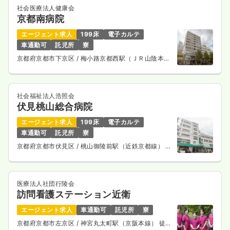
社会医療法人健康会
京都南病院
エージェント求人
199床
電子カルテ
車通勤可
託児所
寮
京都府京都市下京区
/ 梅小路京都西駅（ＪＲ山陰本
線） 徒歩10分
社会福祉法人浩照会
伏見桃山総合病院
エージェント求人
199床
電子カルテ
車通勤可
託児所
寮
京都府京都市伏見区
/ 桃山御陵前駅（近鉄京都線） 徒
歩11分
医療法人社団行陵会
訪問看護ステーション近衛
エージェント求人
車通勤可
託児所
寮
京都府京都市左京区
/ 神宮丸太町駅（京阪本線） 徒歩