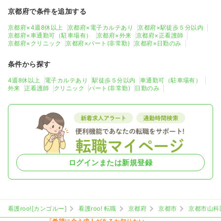
京都府で条件を追加する
京都府×4週8休以上
京都府×電子カルテあり
京都府×駅徒歩５分以内
京都府×車通勤可（駐車場有）
京都府×外来
京都府×正看護師
京都府×クリニック
京都府×パート(非常勤)
京都府×日勤のみ
条件から探す
4週8休以上
電子カルテあり
駅徒歩５分以内
車通勤可（駐車場有）
外来
正看護師
クリニック
パート(非常勤)
日勤のみ
ログインまたは新規登録
看護roo![カンゴルー]
看護roo! 転職
京都府
京都市
京都市山科