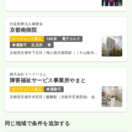
13分
社会医療法人健康会
京都南病院
エージェント求人
199床
電子カルテ
車通勤可
託児所
寮
京都府京都市下京区
/ 梅小路京都西駅（ＪＲ山陰本
線） 徒歩10分
株式会社イーイーエム
障害福祉サービス事業所やまと
エージェント求人
車通勤可
京都府京都市伏見区
/ 醍醐駅（京都市営東西線） 徒歩
6分
同じ地域で条件を追加する