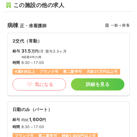
この施設の他の求人
病棟
一般＋療養
正・准看護師
2交代（常勤）
31.5
給与
万円
/月
賞与3.3ヶ月
※経験4年の例
時間
8:30～17:00
4週8休以上
ブランク可
第二新卒可
月給31万円以上可
気になる
詳細を見る
日勤のみ（パート）
1,600
給与
時給
円
時間
8:30～17:00
ブランク可
第二新卒可
時給1,600円以上可