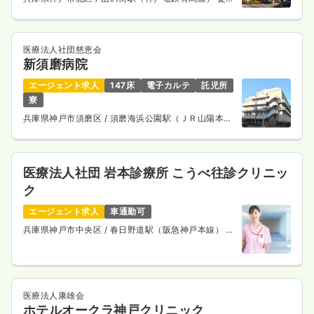
12分
医療法人社団慈恵会
新須磨病院
エージェント求人
147床
電子カルテ
託児所
寮
兵庫県神戸市須磨区
/ 須磨海浜公園駅（ＪＲ山陽本
線） 徒歩5分
医療法人社団 岩本診療所 こうべ往診クリニッ
ク
エージェント求人
車通勤可
兵庫県神戸市中央区
/ 春日野道駅（阪急神戸本線） 徒
歩10分
医療法人康雄会
ホテルオークラ神戸クリニック