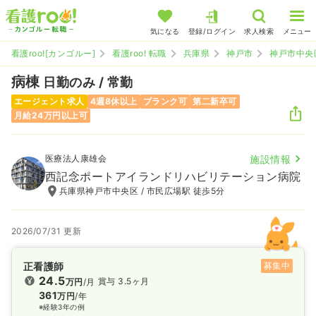
気になる
登録/ログイン
求人検索
メニュー
看護roo![カンゴルー]
看護roo! 転職
兵庫県
神戸市
神戸市中央
病棟
日勤のみ / 常勤
エージェント求人
4週8休以上
ブランク可
第二新卒可
月給24万円以上可
医療法人康雄会
施設情報
西記念ポートアイランドリハビリテーション病院
兵庫県神戸市中央区 / 市民広場駅 徒歩5分
2026/07/31 更新
正看護師
募集中
24.5
賞与 3.5ヶ月
万円
/月
361
万円
/年
※経験3年の例