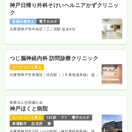
神戸日帰り外科そけいヘルニアかずクリニッ
ク
直接応募求人
電子カルテ
兵庫県神戸市中央区
/ 三ノ宮駅 徒歩4分
つじ脳神経内科 訪問診療クリニック
エージェント求人
兵庫県神戸市東灘区
/ 住吉駅（ＪＲ東海道本線） 徒歩
5分
医療法人社団健心会
神戸ほくと病院
エージェント求人
121床
7:1
電子カルテ
車通勤可
託児所
寮
兵庫県神戸市北区
/ 山の街駅（神戸電鉄有馬線） 徒歩