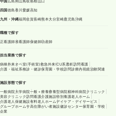
中国
広島
岡山
鳥取
島根
山口
四国
徳島
香川
愛媛
高知
九州・沖縄
福岡
佐賀
長崎
熊本
大分
宮崎
鹿児島
沖縄
職種で探す
正看護師
准看護師
保健師
助産師
担当業務で探す
病棟
外来
オペ室(手術室)
救急外来
ICU系
透析
訪問看護
介護・福祉系
検診・健診
保育園・学校
訪問診療
内視鏡
治験関連
施設形態で探す
一般病院
大学病院
一般＋療養
療養型病院
精神科病院
クリニック
美容クリニック
訪問看護
介護施設
特別養護老人ホーム
介護老人保健施設
有料老人ホーム
デイケア・デイサービス
グループホーム
サ高住
障がい者施設
健診センター
保育園・学校
企業