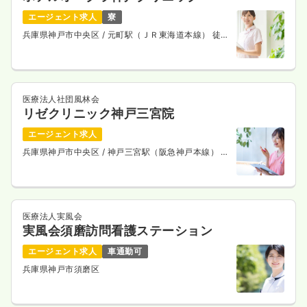
エージェント求人
寮
兵庫県神戸市中央区
/ 元町駅（ＪＲ東海道本線） 徒歩
10分
医療法人社団風林会
リゼクリニック神戸三宮院
エージェント求人
兵庫県神戸市中央区
/ 神戸三宮駅（阪急神戸本線） 徒
歩8分
医療法人実風会
実風会須磨訪問看護ステーション
エージェント求人
車通勤可
兵庫県神戸市須磨区