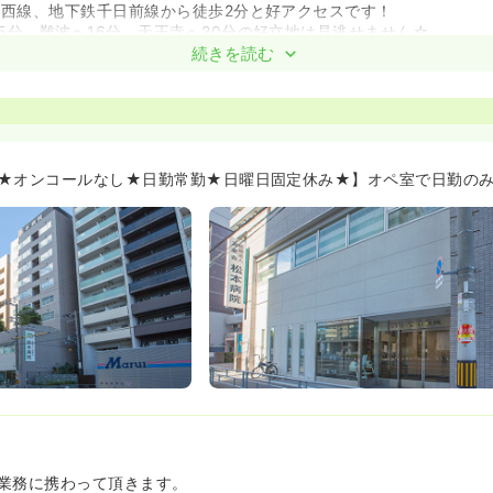
東西線、地下鉄千日前線から徒歩2分と好アクセスです！
5分、難波へ16分、天王寺へ20分の好立地は見逃せません☆
身寮と世帯用がございます♪
続きを読む
★オンコールなし★日勤常勤★日曜日固定休み★】オペ室で日勤のみ
業務に携わって頂きます。