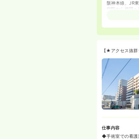
阪神本線、JR
病院から梅田へ
また、社宅は独
【★アクセス抜群
仕事内容
◆手術室での看護