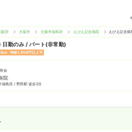
大阪府
大阪市
大阪市福島区
えびえ記念病院
えびえ記念病
)
日勤のみ / パート(非常勤)
祝休み
時給1,900円以上可
咲会
病院
福島区 / 野田駅 徒歩2分
〜