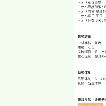
・オペ室 2部屋
・オペ看護師数5
・オペ内容 整形
・オペ曜日 平日
・オペ件数 月60
業務詳細
中材業務：兼務
兼務：なし
実施曜日：月～土
主な症例：整形外
勤務体制
日勤体制：3－4
夜勤・当直体制：
施設形態・診療科
ケアミックス病院