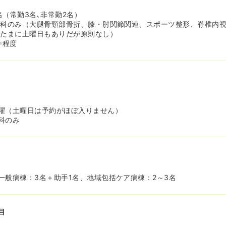
名（常勤3名､非常勤2名）
外科のみ（大腿骨頸部骨折、膝・肘関節関連、スポーツ整形、脊椎内
（たまに土曜日もありだが原則なし）
件程度
曜（土曜日は予約がほぼ入りません）
科のみ
名
一般病棟：3名＋助手1名、地域包括ケア病棟：2～3名
目