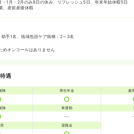
2月・1月・2月のみ8日の休み、リフレッシュ5日、年末年始休暇5日
業、産前産後休暇
＋助手1名、地域包括ケア病棟：2～3名
ためオンコールはありません
・待遇
保険
厚生年金
雇
保険
車通勤
児所
退職金