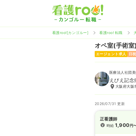
看護roo![カンゴルー]
看護roo! 転職
オペ室(手術室
エージェント求人
日
医療法人社団美
えびえ記念
大阪府大阪市
2026/07/31 更新
正看護師
1,900
時給
円