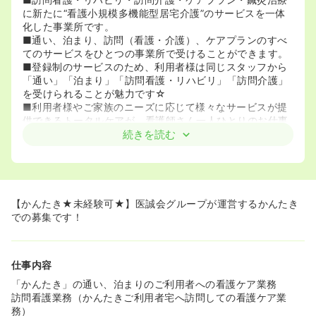
に新たに“看護小規模多機能型居宅介護”のサービスを一体
化した事業所です。
■通い、泊まり、訪問（看護・介護）、ケアプランのすべ
てのサービスをひとつの事業所で受けることができます。
■登録制のサービスのため、利用者様は同じスタッフから
「通い」「泊まり」「訪問看護・リハビリ」「訪問介護」
を受けられることが魅力です☆
■利用者様やご家族のニーズに応じて様々なサービスが提
供できるトータルケアが、看護師さん一人ひとりのお仕事
のやりがいに繋がります！
続きを読む
≪総合在宅ケアサービスセンターとは≫
■ご利用者を中心に、訪問看護・リハビリ・ケアプランに
新たに、かんたき（看護小規模多機能型居宅介護）のサー
ビスを一体化した事業所です。
【かんたき★未経験可★】医誠会グループが運営するかんたき
での募集です！
≪未経験の方でも安心♪医誠会グループの研修にも参加でき
ます！≫
■フォロー体制：その方に合わせた教育を行っており、不
仕事内容
安がなくなるまで同行をしていただけます。未経験の方で
もご活躍されていますよ！
「かんたき」の通い、泊まりのご利用者への看護ケア業務
■研修：院外研修にも参加いただけますし、医誠会を運営
訪問看護業務（かんたきご利用者宅へ訪問しての看護ケア業
するホロニクスグループ全体の看護研究会や施設の看護研
務）