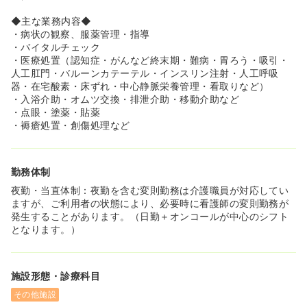
究会にも参加することが可能です。病院・クリニックと連
携した教育を受けることが可能です♪
◆主な業務内容◆
■基本的に自転車での訪問となっており、車に乗れない方
・病状の観察、服薬管理・指導
も安心です！
・バイタルチェック
・医療処置（認知症・がんなど終末期・難病・胃ろう・吸引・
≪こんな人にオススメ！≫
人工肛門・バルーンカテーテル・インスリン注射・人工呼吸
■在宅経験はないが、『初めて挑戦』をしたい方
器・在宅酸素・床ずれ・中心静脈栄養管理・看取りなど）
■患者様や、ご利用者様ともっと深く付き合いたい方
・入浴介助・オムツ交換・排泄介助・移動介助など
■在宅だけでなく、通所や入所も関わりたい方
・点眼・塗薬・貼薬
■管理職として、現場のマネジメント業務がしたい方
・褥瘡処置・創傷処理など
≪こんな人が働いています！≫
■病院勤務の時に『もっと患者さんと関わりたった』とい
勤務体制
う気持ちが強い方
■退院後は、患者さんがどうすごしているか気になってい
夜勤・当直体制：夜勤を含む変則勤務は介護職員が対応してい
る方
ますが、ご利用者の状態により、必要時に看護師の変則勤務が
■介護未経験の方
発生することがあります。（日勤＋オンコールが中心のシフト
となります。）
どんなこともお気軽に、お問い合わせくださいませ。
施設形態・診療科目
その他施設