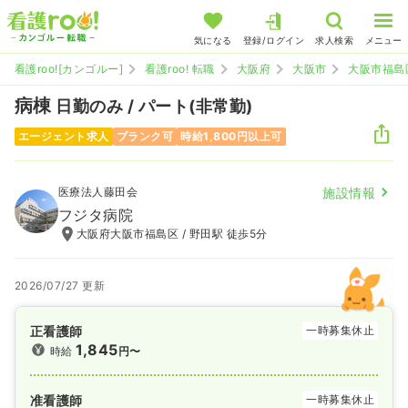
気になる
登録/ログイン
求人検索
メニュー
看護roo![カンゴルー]
看護roo! 転職
大阪府
大阪市
大阪市福島
病棟
日勤のみ / パート(非常勤)
エージェント求人
ブランク可
時給1,800円以上可
医療法人藤田会
施設情報
フジタ病院
大阪府大阪市福島区 / 野田駅 徒歩5分
2026/07/27 更新
正看護師
一時募集休止
1,845
時給
円〜
准看護師
一時募集休止