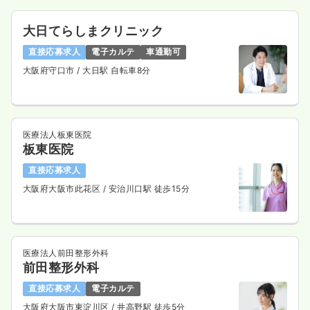
大日てらしまクリニック
直接応募求人
電子カルテ
車通勤可
大阪府守口市
/ 大日駅 自転車8分
医療法人板東医院
板東医院
直接応募求人
大阪府大阪市此花区
/ 安治川口駅 徒歩15分
医療法人前田整形外科
前田整形外科
直接応募求人
電子カルテ
大阪府大阪市東淀川区
/ 井高野駅 徒歩5分