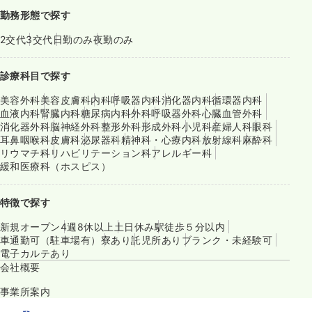
勤務形態で探す
2交代
3交代
日勤のみ
夜勤のみ
診療科目で探す
美容外科
美容皮膚科
内科
呼吸器内科
消化器内科
循環器内科
血液内科
腎臓内科
糖尿病内科
外科
呼吸器外科
心臓血管外科
消化器外科
脳神経外科
整形外科
形成外科
小児科
産婦人科
眼科
耳鼻咽喉科
皮膚科
泌尿器科
精神科・心療内科
放射線科
麻酔科
リウマチ科
リハビリテーション科
アレルギー科
緩和医療科（ホスピス）
特徴で探す
新規オープン
4週8休以上
土日休み
駅徒歩５分以内
車通勤可（駐車場有）
寮あり
託児所あり
ブランク・未経験可
電子カルテあり
会社概要
事業所案内