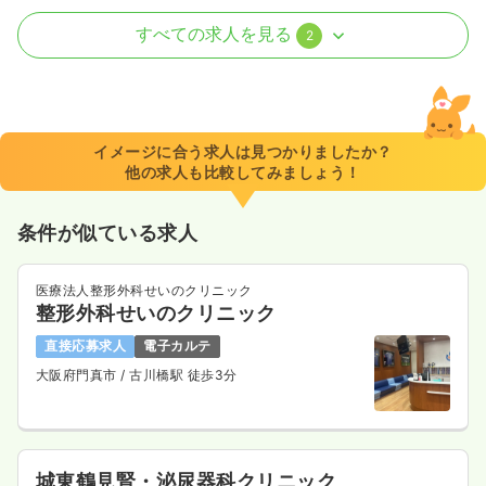
外来
一般病院
正看護師
すべての求人を見る
2
一時募集休止
日勤のみ（常勤）
22.5
給与
万円
/月
賞与2.7ヶ月
※経験5年の例
イメージに合う求人は見つかりましたか？
時間
9:30～18:00
他の求人も比較してみましょう！
4週8休以上
ブランク可
月給25万円以上可
条件が似ている求人
気になる
詳細を見る
医療法人整形外科せいのクリニック
整形外科せいのクリニック
一時募集休止
日勤のみ（パート）
直接応募求人
電子カルテ
1,845
給与
時給
円〜
大阪府門真市
/ 古川橋駅 徒歩3分
時間
9:00～17:30
ブランク可
時給1,800円以上可
気になる
詳細を見る
城東鶴見腎・泌尿器科クリニック