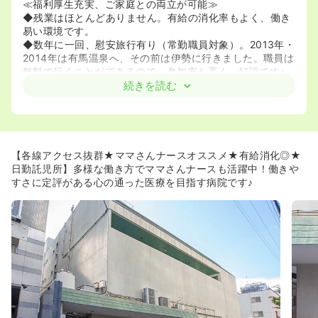
≪福利厚生充実、ご家庭との両立が可能≫
◆残業はほとんどありません。有給の消化率もよく、働き
易い環境です。
◆数年に一回、慰安旅行有り（常勤職員対象）。2013年・
2014年は有馬温泉へ、その前は伊勢に行きました。職員は
無料で行くことができるので、参加率も高く、好評です♪
◆昼間託児所があります！生後6ヶ月～就学前までの相談
続きを読む
可能です。
【各線アクセス抜群★ママさんナースオススメ★有給消化◎★
日勤託児所】多様な働き方でママさんナースも活躍中！働きや
すさに定評がある心の通った医療を目指す病院です♪