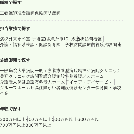
職種で探す
正看護師
准看護師
保健師
助産師
担当業務で探す
病棟
外来
オペ室(手術室)
救急外来
ICU系
透析
訪問看護
介護・福祉系
検診・健診
保育園・学校
訪問診療
内視鏡
治験関連
施設形態で探す
一般病院
大学病院
一般＋療養
療養型病院
精神科病院
クリニック
美容クリニック
訪問看護
介護施設
特別養護老人ホーム
介護老人保健施設
有料老人ホーム
デイケア・デイサービス
グループホーム
サ高住
障がい者施設
健診センター
保育園・学校
企業
年収で探す
300万円以上
400万円以上
500万円以上
600万円以上
700万円以上
800万円以上