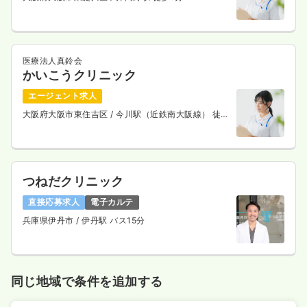
医療法人真鈴会
かいこうクリニック
エージェント求人
大阪府大阪市東住吉区
/ 今川駅（近鉄南大阪線） 徒歩
3分
つねだクリニック
直接応募求人
電子カルテ
兵庫県伊丹市
/ 伊丹駅 バス15分
同じ地域で条件を追加する