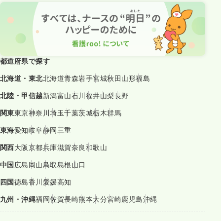
都道府県で探す
北海道・東北
北海道
青森
岩手
宮城
秋田
山形
福島
北陸・甲信越
新潟
富山
石川
福井
山梨
長野
関東
東京
神奈川
埼玉
千葉
茨城
栃木
群馬
東海
愛知
岐阜
静岡
三重
関西
大阪
京都
兵庫
滋賀
奈良
和歌山
中国
広島
岡山
鳥取
島根
山口
四国
徳島
香川
愛媛
高知
九州・沖縄
福岡
佐賀
長崎
熊本
大分
宮崎
鹿児島
沖縄