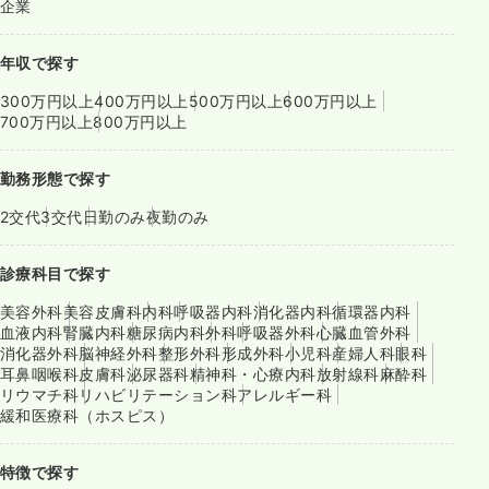
企業
年収で探す
300万円以上
400万円以上
500万円以上
600万円以上
700万円以上
800万円以上
勤務形態で探す
2交代
3交代
日勤のみ
夜勤のみ
診療科目で探す
美容外科
美容皮膚科
内科
呼吸器内科
消化器内科
循環器内科
血液内科
腎臓内科
糖尿病内科
外科
呼吸器外科
心臓血管外科
消化器外科
脳神経外科
整形外科
形成外科
小児科
産婦人科
眼科
耳鼻咽喉科
皮膚科
泌尿器科
精神科・心療内科
放射線科
麻酔科
リウマチ科
リハビリテーション科
アレルギー科
緩和医療科（ホスピス）
特徴で探す