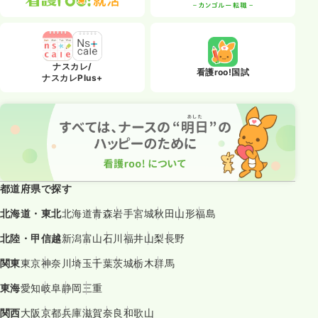
ナスカレ/
看護roo!国試
ナスカレPlus+
都道府県で探す
北海道・東北
北海道
青森
岩手
宮城
秋田
山形
福島
北陸・甲信越
新潟
富山
石川
福井
山梨
長野
関東
東京
神奈川
埼玉
千葉
茨城
栃木
群馬
東海
愛知
岐阜
静岡
三重
関西
大阪
京都
兵庫
滋賀
奈良
和歌山