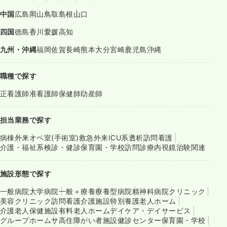
中国
広島
岡山
鳥取
島根
山口
四国
徳島
香川
愛媛
高知
九州・沖縄
福岡
佐賀
長崎
熊本
大分
宮崎
鹿児島
沖縄
職種で探す
正看護師
准看護師
保健師
助産師
担当業務で探す
病棟
外来
オペ室(手術室)
救急外来
ICU系
透析
訪問看護
介護・福祉系
検診・健診
保育園・学校
訪問診療
内視鏡
治験関連
施設形態で探す
一般病院
大学病院
一般＋療養
療養型病院
精神科病院
クリニック
美容クリニック
訪問看護
介護施設
特別養護老人ホーム
介護老人保健施設
有料老人ホーム
デイケア・デイサービス
グループホーム
サ高住
障がい者施設
健診センター
保育園・学校