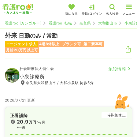
気になる
登録/ログイン
求人検索
メニュー
看護roo![カンゴルー]
看護roo! 転職
奈良県
大和郡山市
小泉診
外来
日勤のみ / 常勤
エージェント求人
4週8休以上
ブランク可
第二新卒可
月給20万円以上可
社会医療法人健生会
施設情報
小泉診療所
奈良県大和郡山市 / 大和小泉駅 徒歩5分
2026/07/21 更新
正看護師
一時募集休止
20.9
万円〜
/月
※一例