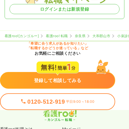
ログインまたは新規登録
看護roo![カンゴルー]
看護roo! 転職
奈良県
大和郡山市
小泉診
「希望に合う求人があるか知りたい」
「転職するかどうか迷っている」など
お気軽にご相談ください
登録して相談してみる
0120-512-919
平日9:00～18:00
看護roo!転職とは
Myページ