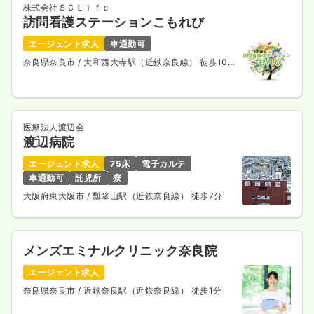
株式会社ＳＣＬｉｆｅ
訪問看護ステーションこもれび
エージェント求人
車通勤可
奈良県奈良市
/ 大和西大寺駅（近鉄奈良線） 徒歩10
分
医療法人渡辺会
渡辺病院
エージェント求人
75床
電子カルテ
車通勤可
託児所
寮
大阪府東大阪市
/ 瓢箪山駅（近鉄奈良線） 徒歩7分
メンズエミナルクリニック奈良院
エージェント求人
奈良県奈良市
/ 近鉄奈良駅（近鉄奈良線） 徒歩1分