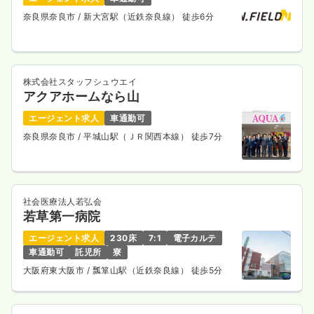
奈良県奈良市
/ 新大宮駅（近鉄奈良線） 徒歩6分
株式会社スタッフシュウエイ
アクアホームなら山
エージェント求人
車通勤可
奈良県奈良市
/ 平城山駅（ＪＲ関西本線） 徒歩7分
社会医療法人若弘会
若草第一病院
エージェント求人
230床
7:1
電子カルテ
車通勤可
託児所
寮
大阪府東大阪市
/ 瓢箪山駅（近鉄奈良線） 徒歩5分