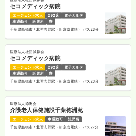
セコメディック病院
エージェント求人
292床
電子カルテ
車通勤可
託児所
寮
千葉県船橋市
/ 北習志野駅（新京成電鉄） バス23分
医療法人社団誠馨会
セコメディック病院
エージェント求人
292床
電子カルテ
車通勤可
託児所
寮
千葉県船橋市
/ 北習志野駅（新京成電鉄） バス23分
医療法人徳洲会
介護老人保健施設千葉徳洲苑
エージェント求人
車通勤可
託児所
千葉県船橋市
/ 北習志野駅（新京成電鉄） バス27分