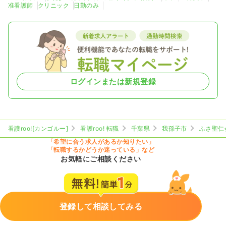
准看護師
クリニック
日勤のみ
ログインまたは新規登録
看護roo![カンゴルー]
看護roo! 転職
千葉県
我孫子市
ふさ聖仁
「希望に合う求人があるか知りたい」
「転職するかどうか迷っている」など
お気軽にご相談ください
登録して相談してみる