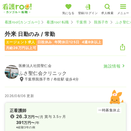
気になる
登録/ログイン
求人検索
メニュー
看護roo![カンゴルー]
看護roo! 転職
千葉県
我孫子市
ふさ聖仁
外来
日勤のみ / 常勤
エージェント求人
日祝休み
年間休日125日
4週8休以上
月給26万円以上可
医療法人社団聖仁会
施設情報
ふさ聖仁会クリニック
千葉県我孫子市 / 布佐駅 徒歩4分
2026/08/06 更新
正看護師
一時募集休止
26.3
賞与 3.5ヶ月
万円〜
/月
391
万円〜
/年
※経験3年の例