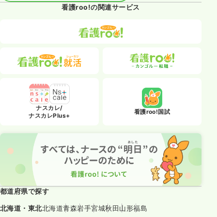
看護roo!の関連サービス
ナスカレ/
看護roo!国試
ナスカレPlus+
都道府県で探す
北海道・東北
北海道
青森
岩手
宮城
秋田
山形
福島