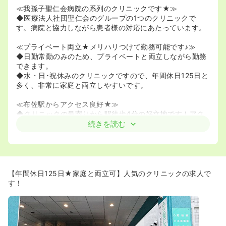
≪我孫子聖仁会病院の系列のクリニックです★≫
◆医療法人社団聖仁会のグループの1つのクリニックで
す。病院と協力しながら患者様の対応にあたっています。
≪プライベート両立★メリハリつけて勤務可能です♪≫
◆日勤常勤のみのため、プライベートと両立しながら勤務
できます。
◆水・日･祝休みのクリニックですので、年間休日125日と
多く、非常に家庭と両立しやすいです。
≪布佐駅からアクセス良好★≫
◆クリニックの最寄りから駅徒歩4分の好立地です！アク
セスはとてもいいです！！
続きを読む
電車通勤の方におすすめです！
【年間休日125日★家庭と両立可】人気のクリニックの求人で
す！