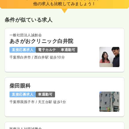
他の求人も比較してみましょう！
条件が似ている求人
一般社団法人誠創会
あさがおクリニック白井院
直接応募求人
電子カルテ
車通勤可
千葉県白井市
/ 西白井駅 徒歩10分
柴田眼科
直接応募求人
車通勤可
千葉県我孫子市
/ 天王台駅 徒歩1分
医療法人社団誠馨会