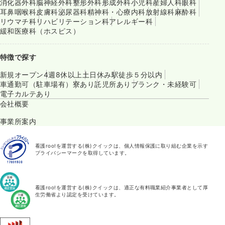
消化器外科
脳神経外科
整形外科
形成外科
小児科
産婦人科
眼科
耳鼻咽喉科
皮膚科
泌尿器科
精神科・心療内科
放射線科
麻酔科
リウマチ科
リハビリテーション科
アレルギー科
緩和医療科（ホスピス）
特徴で探す
新規オープン
4週8休以上
土日休み
駅徒歩５分以内
車通勤可（駐車場有）
寮あり
託児所あり
ブランク・未経験可
電子カルテあり
会社概要
事業所案内
看護roo!を運営する(株)クイックは、個人情報保護に取り組む企業を示す
プライバシーマークを取得しています。
看護roo!を運営する(株)クイックは、適正な有料職業紹介事業者として厚
生労働省より認定を受けています。