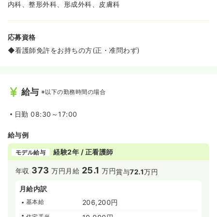
内科、整形外科、形成外科、皮膚科
応募資格
◆看護師免許をお持ちの方(正・准問わず)
給与
※以下の勤務時間の場合
日勤
08:30～17:00
給与例
経験2年 / 正看護師
モデル給与
373
25.1
年収
万円
月給
万円
賞与
72.1
万円
月給内訳
基本給
206,200円
住宅手当