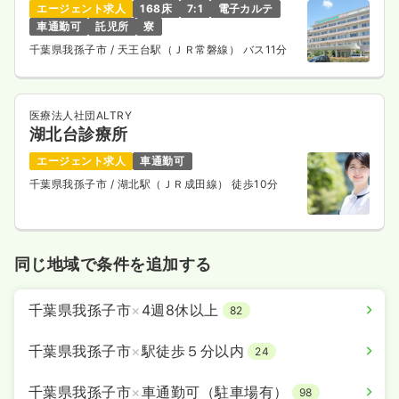
エージェント求人
168床
7:1
電子カルテ
車通勤可
託児所
寮
千葉県我孫子市
/ 天王台駅（ＪＲ常磐線） バス11分
医療法人社団ALTRY
湖北台診療所
エージェント求人
車通勤可
千葉県我孫子市
/ 湖北駅（ＪＲ成田線） 徒歩10分
同じ地域で条件を追加する
千葉県我孫子市
×
4週8休以上
82
千葉県我孫子市
×
駅徒歩５分以内
24
千葉県我孫子市
×
車通勤可（駐車場有）
98