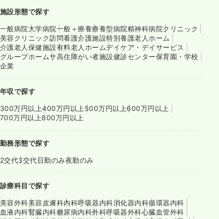
施設形態で探す
一般病院
大学病院
一般＋療養
療養型病院
精神科病院
クリニック
美容クリニック
訪問看護
介護施設
特別養護老人ホーム
介護老人保健施設
有料老人ホーム
デイケア・デイサービス
グループホーム
サ高住
障がい者施設
健診センター
保育園・学校
企業
年収で探す
300万円以上
400万円以上
500万円以上
600万円以上
700万円以上
800万円以上
勤務形態で探す
2交代
3交代
日勤のみ
夜勤のみ
診療科目で探す
美容外科
美容皮膚科
内科
呼吸器内科
消化器内科
循環器内科
血液内科
腎臓内科
糖尿病内科
外科
呼吸器外科
心臓血管外科