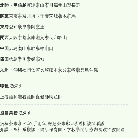
北陸・甲信越
新潟
富山
石川
福井
山梨
長野
関東
東京
神奈川
埼玉
千葉
茨城
栃木
群馬
東海
愛知
岐阜
静岡
三重
関西
大阪
京都
兵庫
滋賀
奈良
和歌山
中国
広島
岡山
鳥取
島根
山口
四国
徳島
香川
愛媛
高知
九州・沖縄
福岡
佐賀
長崎
熊本
大分
宮崎
鹿児島
沖縄
職種で探す
正看護師
准看護師
保健師
助産師
担当業務で探す
病棟
外来
オペ室(手術室)
救急外来
ICU系
透析
訪問看護
介護・福祉系
検診・健診
保育園・学校
訪問診療
内視鏡
治験関連