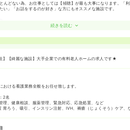
とんどない為、お仕事としては【傾聴】が最も大事になります。「利
たい」「お話をするのが好き」な方にもオススメな施設です。
≫
能な方には最大で家賃7割補助＋転勤手当が支給となります。※会社
続きを読む
生】【綺麗な施設】大手企業での有料老人ホームの求人です★
における看護業務全般をお任せ致します。
：2名
管理、健康相談、服薬管理、緊急対応、応急処置、など
置 胃ろう、吸引、インスリン注射、IVH、褥瘡（じょくそう）ケア、
目