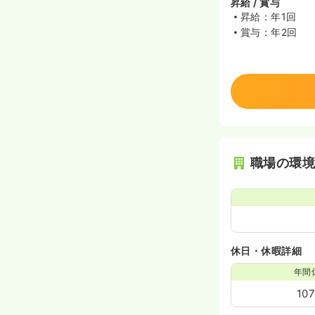
昇給 / 賞与
昇給：年1回
賞与：年2回
職場の環
休日・休暇詳細
年間
10