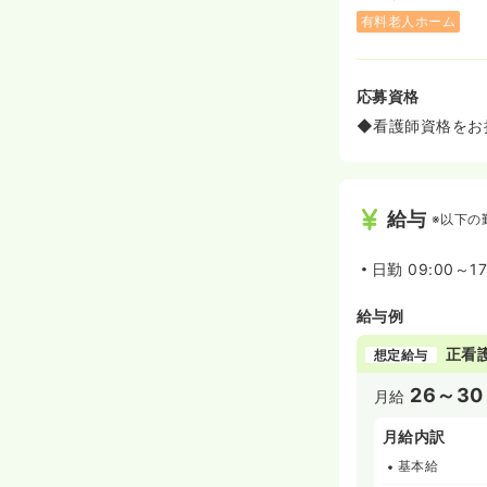
有料老人ホーム
応募資格
◆看護師資格をお
給与
※以下の
日勤
09:00～17
給与例
正看
想定給与
26～30
月給
月給内訳
基本給