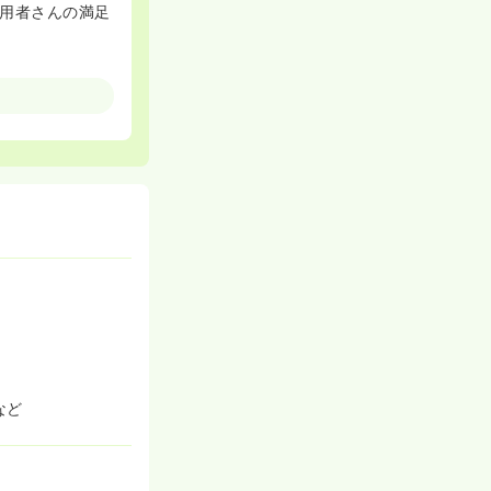
用者さんの満足
規定有
など