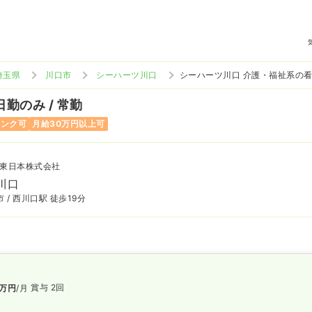
埼玉県
川口市
シーハーツ川口
シーハーツ川口 介護・福祉系の
日勤のみ / 常勤
ランク可
月給30万円以上可
東日本株式会社
川口
 / 西川口駅 徒歩19分
賞与 2回
万円
/月