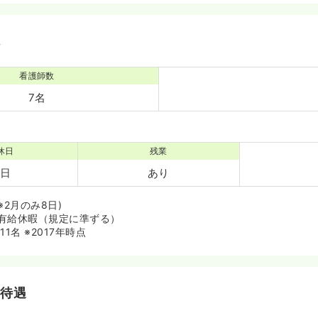
境
看護師数
7名
休日
残業
7日
あり
※2月のみ8日)
有給休暇（規定に準ずる）
1名 ※2017年時点
・待遇