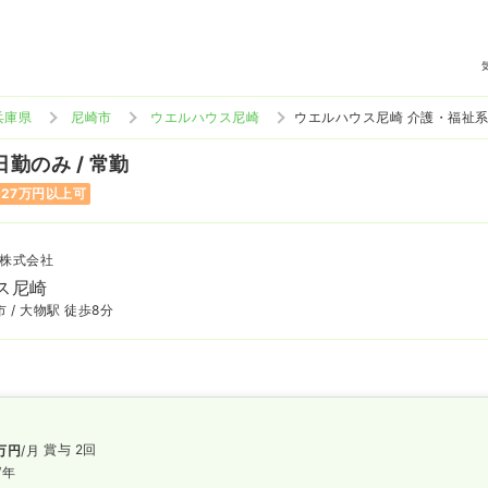
兵庫県
尼崎市
ウエルハウス尼崎
ウエルハウス尼崎 介護・福祉
日勤のみ / 常勤
27万円以上可
株式会社
ス尼崎
 / 大物駅 徒歩8分
賞与 2回
万円
/月
/年