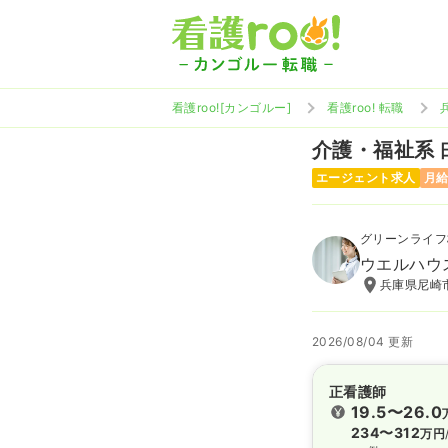
看護roo![カンゴルー]
看護roo! 転職
介護・福祉系
エージェント求人
月給
グリーンライフ
ウエルハウ
兵庫県尼崎市
2026/08/04 更新
正看護師
19.5〜26.0
234〜312
万円