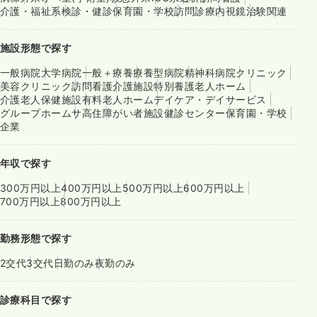
介護・福祉系
検診・健診
保育園・学校
訪問診療
内視鏡
治験関連
施設形態で探す
一般病院
大学病院
一般＋療養
療養型病院
精神科病院
クリニック
美容クリニック
訪問看護
介護施設
特別養護老人ホーム
介護老人保健施設
有料老人ホーム
デイケア・デイサービス
グループホーム
サ高住
障がい者施設
健診センター
保育園・学校
企業
年収で探す
300万円以上
400万円以上
500万円以上
600万円以上
700万円以上
800万円以上
勤務形態で探す
2交代
3交代
日勤のみ
夜勤のみ
診療科目で探す