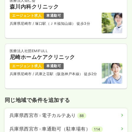
医療法人煌仁会
森川内科クリニック
エージェント求人
車通勤可
兵庫県尼崎市
/ 塚口駅（ＪＲ福知山線） 徒歩3分
医療法人社団EMIFULL
尼崎ホームケアクリニック
エージェント求人
車通勤可
兵庫県尼崎市
/ 武庫之荘駅（阪急神戸本線） 徒歩2分
同じ地域で条件を追加する
兵庫県西宮市
×
電子カルテあり
88
兵庫県西宮市
×
車通勤可（駐車場有）
114