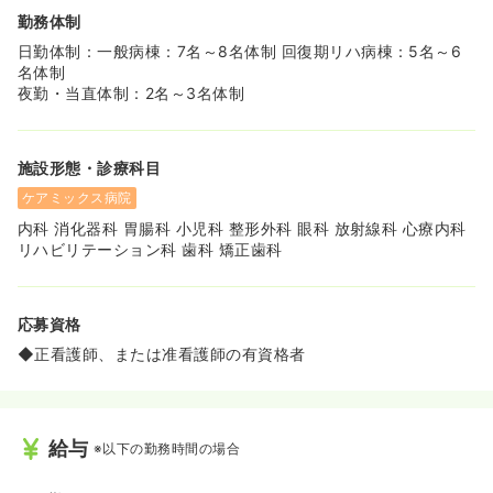
勤務体制
日勤体制：一般病棟：7名～8名体制 回復期リハ病棟：5名～6
名体制
夜勤・当直体制：2名～3名体制
施設形態・診療科目
ケアミックス病院
内科 消化器科 胃腸科 小児科 整形外科 眼科 放射線科 心療内科
リハビリテーション科 歯科 矯正歯科
応募資格
◆正看護師、または准看護師の有資格者
給与
※以下の勤務時間の場合