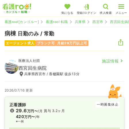
気になる
登録/ログイン
求人検索
メニュー
看護roo![カンゴルー]
看護roo! 転職
兵庫県
西宮市
西宮回生病
病棟
日勤のみ / 常勤
エージェント求人
ブランク可
月給29万円以上可
医療法人社団
施設情報
西宮回生病院
兵庫県西宮市 / 香櫨園駅 徒歩13分
2026/07/16 更新
正看護師
一時募集休止
29.6
賞与 3.2ヶ月
万円〜
/月
420
万円〜
/年
※一例