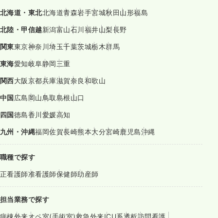
北海道・東北
北海道
青森
岩手
宮城
秋田
山形
福島
北陸・甲信越
新潟
富山
石川
福井
山梨
長野
関東
東京
神奈川
埼玉
千葉
茨城
栃木
群馬
東海
愛知
岐阜
静岡
三重
関西
大阪
京都
兵庫
滋賀
奈良
和歌山
中国
広島
岡山
鳥取
島根
山口
四国
徳島
香川
愛媛
高知
九州・沖縄
福岡
佐賀
長崎
熊本
大分
宮崎
鹿児島
沖縄
職種で探す
正看護師
准看護師
保健師
助産師
担当業務で探す
病棟
外来
オペ室(手術室)
救急外来
ICU系
透析
訪問看護