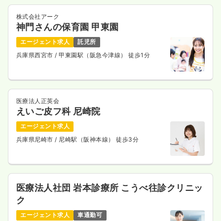
株式会社アーク
神門さんの保育園 甲東園
エージェント求人
託児所
兵庫県西宮市
/ 甲東園駅（阪急今津線） 徒歩1分
医療法人正英会
えいご皮フ科 尼崎院
エージェント求人
兵庫県尼崎市
/ 尼崎駅（阪神本線） 徒歩3分
医療法人社団 岩本診療所 こうべ往診クリニッ
ク
エージェント求人
車通勤可