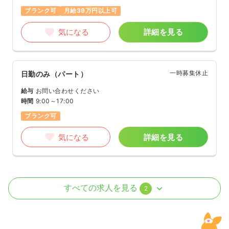
ブランク可
月給39万円以上可
気になる
詳細を見る
一時募集休止
日勤のみ（パート）
給与
お問い合わせください
時間
9:00～17:00
ブランク可
気になる
詳細を見る
オペ室(手術室)
一般＋療養
正看護師
すべての求人を見る
2
日勤のみ（常勤）
28.7
給与
万円〜
/月
賞与3.2ヶ月