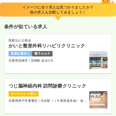
※経験3年の例
イメージに合う求人は見つかりましたか？
時間
9:00～17:00
他の求人も比較してみましょう！
土日祝休み
第二新卒可
月給30万円以上可
条件が似ている求人
気になる
詳細を見る
医療法人公徳会
かいと整形外科リハビリクリニック
その他
一般＋療養
正看護師
直接応募求人
電子カルテ
兵庫県尼崎市
/ 尼崎駅 徒歩3分
一時募集休止
日勤のみ（常勤）
25.9
給与
万円〜
/月
賞与3.2ヶ月
※経験3年の例
時間
9:00～17:00
（休憩45分）
つじ脳神経内科 訪問診療クリニック
日祝休み
4週8休以上
月給27万円以上可
エージェント求人
気になる
詳細を見る
兵庫県神戸市東灘区
/ 住吉駅（ＪＲ東海道本線） 徒歩
5分