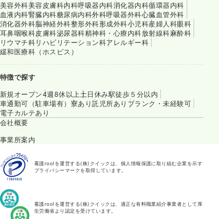
美容外科
美容皮膚科
内科
呼吸器内科
消化器内科
循環器内科
血液内科
腎臓内科
糖尿病内科
外科
呼吸器外科
心臓血管外科
消化器外科
脳神経外科
整形外科
形成外科
小児科
産婦人科
眼科
耳鼻咽喉科
皮膚科
泌尿器科
精神科・心療内科
放射線科
麻酔科
リウマチ科
リハビリテーション科
アレルギー科
緩和医療科（ホスピス）
特徴で探す
新規オープン
4週8休以上
土日休み
駅徒歩５分以内
車通勤可（駐車場有）
寮あり
託児所あり
ブランク・未経験可
電子カルテあり
会社概要
事業所案内
看護roo!を運営する(株)クイックは、個人情報保護に取り組む企業を示す
プライバシーマークを取得しています。
看護roo!を運営する(株)クイックは、適正な有料職業紹介事業者として厚
生労働省より認定を受けています。