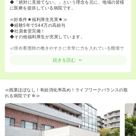
◆「絶対に見捨てない。」という理念を元に、地域の皆様
に医療を提供している病院です。
≪好条件★福利厚生充実★≫
◆経験5年で544万の高給与
◆社員食堂完備！
◆その他福利厚生が充実しています。
≪現在看護師の働きやすさに非常に力を入れている職場で
す≫
◆有休消化率は高く、残業もほとんど無いため、ライフワ
続きを読む
ークバランスが取りやすい病院です☆
◆残業はございません。病棟内も療養の患者様や内科の患
者様がメインになりますので、残業なく帰れる事がほとん
どです。
◆夜勤の回数や勤務形態についてもご本人の希望に合わせ
≪残業ほぼなし！有給消化率高め！ライフワークバランスの取
て相談できるため、無理なく働くことができます！
れる病院です☆≫