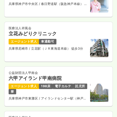
兵庫県神戸市中央区
/ 春日野道駅（阪急神戸本線） 徒
歩10分
医療法人祥風会
立花みどりクリニック
エージェント求人
車通勤可
兵庫県尼崎市
/ 立花駅（ＪＲ東海道本線） 徒歩3分
公益財団法人甲南会
六甲アイランド甲南病院
エージェント求人
198床
電子カルテ
託児所
寮
兵庫県神戸市東灘区
/ アイランドセンター駅（神戸新
交通六甲アイランド線） 徒歩1分