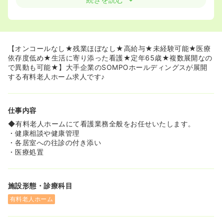
◆残業ほぼなし
1日の業務が毎日「作業手順書」に示されており、その時間
誰に、どのようなケアを行うかが決められているため、み
なさんほとんど残業がなく業務を終えることが出来ていま
す。作業手順書では他のスタッフの動きも把握することが
【オンコールなし★残業ほぼなし★高給与★未経験可能★医療
でき、互いに余裕が出来たときには助け合って業務を進め
依存度低め★生活に寄り添った看護★定年65歳★複数展開なの
ることが出来ます。
で異動も可能★】大手企業のSOMPOホールディングスが展開
する有料老人ホーム求人です♪
≪高齢者の生活に寄り添った看護≫
◆そんぽの家の看護師は入居者の生活の介助まで行うた
め、高齢者と近い距離で寄り添った看護を行うことが出来
仕事内容
ます。業務を行う上では他職種との協力関係が必要になる
ため、介護士との連携を大事にしています。
◆有料老人ホームにて看護業務全般をお任せいたします。
◆入居金0円で入居が可能で、一人ひとりの生活やニーズ
・健康相談や健康管理
に応えるオーダーメイドケアを大切にしています！外観は
・各居室への往診の付き添い
マンションのような造りの施設が多く、入居者にくつろい
・医療処置
で頂ける環境づくりを大事にしています。
≪未経験でも安心≫
施設形態・診療科目
◆毎日の業務が「作業手順書」に示されているため、やる
ことが明確になっており、また入居者の医療依存度が比較
有料老人ホーム
的低いため、臨床経験が浅い方でも安心して業務を行うこ
とができます！