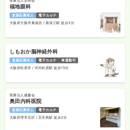
医療法人宏明会
福地眼科
直接応募求人
電子カルテ
大阪府大阪市東成区
/ 新深江駅 徒歩3分
しもおか脳神経外科
直接応募求人
電子カルテ
車通勤可
大阪府松原市
/ 河内松原駅 徒歩15分
医療法人健慶会
奥田内科医院
直接応募求人
電子カルテ
大阪府堺市北区
/ 百舌鳥駅 徒歩2分