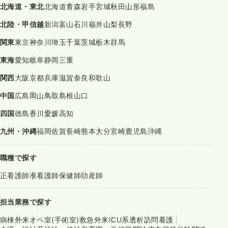
北海道・東北
北海道
青森
岩手
宮城
秋田
山形
福島
北陸・甲信越
新潟
富山
石川
福井
山梨
長野
関東
東京
神奈川
埼玉
千葉
茨城
栃木
群馬
東海
愛知
岐阜
静岡
三重
関西
大阪
京都
兵庫
滋賀
奈良
和歌山
中国
広島
岡山
鳥取
島根
山口
四国
徳島
香川
愛媛
高知
九州・沖縄
福岡
佐賀
長崎
熊本
大分
宮崎
鹿児島
沖縄
職種で探す
正看護師
准看護師
保健師
助産師
担当業務で探す
病棟
外来
オペ室(手術室)
救急外来
ICU系
透析
訪問看護