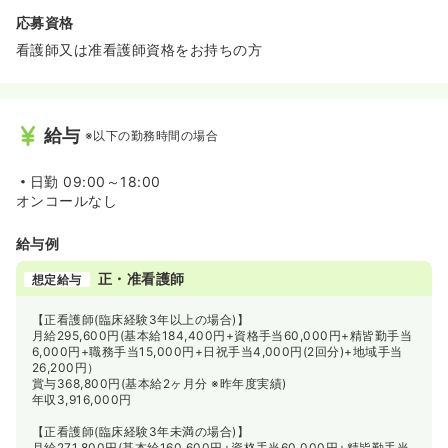
◆介護施設未経験で入職する看護師も多く、互いに教えあ
応募資格
っていく風土が出来ています。
看護師又は准看護師資格をお持ちの方
≪ママさんナースも安心の福利厚生≫
◆妊娠・出産・育児各休暇制度等に加えて、補助金も充実
しています。保育園通園の場合、2歳になるまでは月額
25,000円、2歳～就学前まで月額10,000円が保育手当と
給与
※以下の勤務時間の場合
して支給されます。そのため、ライフステージの変化に合
わせて会社から支援を受けながら長く働くことが出来ま
す！
日勤
09:00～18:00
オンコールなし
給与例
正・准看護師
想定給与
【正看護師(臨床経験3年以上の場合)】
月給295,600円(基本給184,400円+資格手当60,000円+精皆勤手当
6,000円+職務手当15,000円+日祝手当4,000円(2回分)+地域手当
26,200円）
賞与368,800円(基本給2ヶ月分 ※昨年度実績)
年収3,916,000円
【正看護師(臨床経験3年未満の場合)】
月給271,800円(基本給160,600円+資格手当60,000円+精皆勤手当