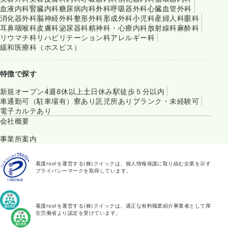
血液内科
腎臓内科
糖尿病内科
外科
呼吸器外科
心臓血管外科
消化器外科
脳神経外科
整形外科
形成外科
小児科
産婦人科
眼科
耳鼻咽喉科
皮膚科
泌尿器科
精神科・心療内科
放射線科
麻酔科
リウマチ科
リハビリテーション科
アレルギー科
緩和医療科（ホスピス）
特徴で探す
新規オープン
4週8休以上
土日休み
駅徒歩５分以内
車通勤可（駐車場有）
寮あり
託児所あり
ブランク・未経験可
電子カルテあり
会社概要
事業所案内
看護roo!を運営する(株)クイックは、個人情報保護に取り組む企業を示す
プライバシーマークを取得しています。
看護roo!を運営する(株)クイックは、適正な有料職業紹介事業者として厚
生労働省より認定を受けています。