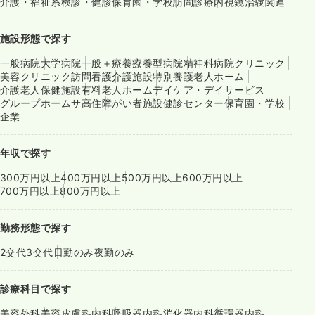
介護・福祉系
検診・健診
保育園・学校
訪問診療
内視鏡
治験関連
施設形態で探す
一般病院
大学病院
一般＋療養
療養型病院
精神科病院
クリニック
美容クリニック
訪問看護
介護施設
特別養護老人ホーム
介護老人保健施設
有料老人ホーム
デイケア・デイサービス
グループホーム
サ高住
障がい者施設
健診センター
保育園・学校
企業
年収で探す
300万円以上
400万円以上
500万円以上
600万円以上
700万円以上
800万円以上
勤務形態で探す
2交代
3交代
日勤のみ
夜勤のみ
診療科目で探す
美容外科
美容皮膚科
内科
呼吸器内科
消化器内科
循環器内科