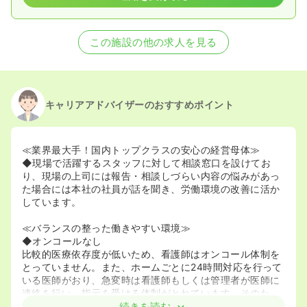
この施設の他の求人を見る
キャリアアドバイザーのおすすめポイント
≪業界最大手！国内トップクラスの安心の経営母体≫
◆現場で活躍するスタッフに対して相談窓口を設けてお
り、現場の上司には報告・相談しづらい内容の悩みがあっ
た場合には本社の社員が話を聞き、労働環境の改善に活か
しています。
≪バランスの整った働きやすい環境≫
◆オンコールなし
比較的医療依存度が低いため、看護師はオンコール体制を
とっていません。また、ホームごとに24時間対応を行って
いる医師がおり、急変時は看護師もしくは管理者が医師に
連絡を行い、指示を受ける体制がとれています。そのた
め、入居者にとっても安心の環境となっています。
続きを読む