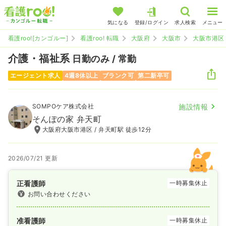
気になる
登録/ログイン
求人検索
メニュー
看護roo![カンゴルー]
看護roo! 転職
大阪府
大阪市
大阪市港区
介護・福祉系
日勤のみ / 常勤
エージェント求人
4週8休以上
ブランク可
第二新卒可
SOMPOケア株式会社
施設情報
そんぽの家 弁天町
大阪府大阪市港区 / 弁天町駅 徒歩12分
2026/07/21 更新
正看護師
一時募集休止
お問い合わせください
准看護師
一時募集休止