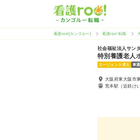
看護roo![カンゴルー]
看護roo! 転職
社会福祉法人サン
特別養護老人
エージェント求人
車
大阪府東大阪市
荒本駅（近鉄け