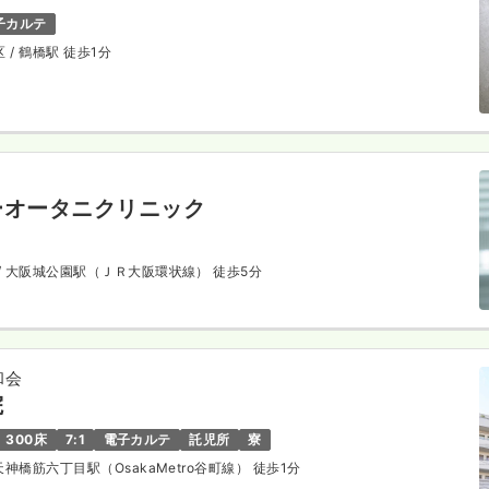
子カルテ
区
/ 鶴橋駅 徒歩1分
ーオータニクリニック
/ 大阪城公園駅（ＪＲ大阪環状線） 徒歩5分
和会
院
300床
7:1
電子カルテ
託児所
寮
 天神橋筋六丁目駅（OsakaMetro谷町線） 徒歩1分