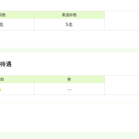
員数
看護師数
8名
5名
・待遇
通勤
寮