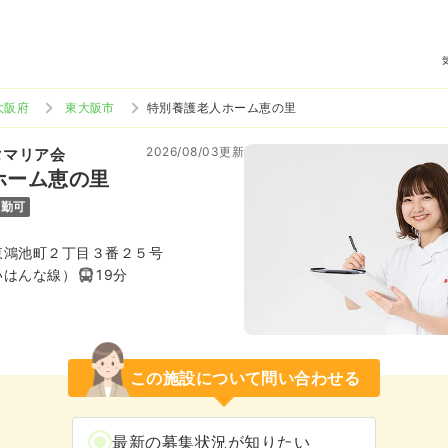
大阪府
東大阪市
特別養護老人ホーム恵の里
2026/08/03更新
タマリア会
ホーム恵の里
通勤可
東鴻池町２丁目３番２５号
いはんな線）
19分
この施設について問い合わせる
最新の募集状況が知りたい