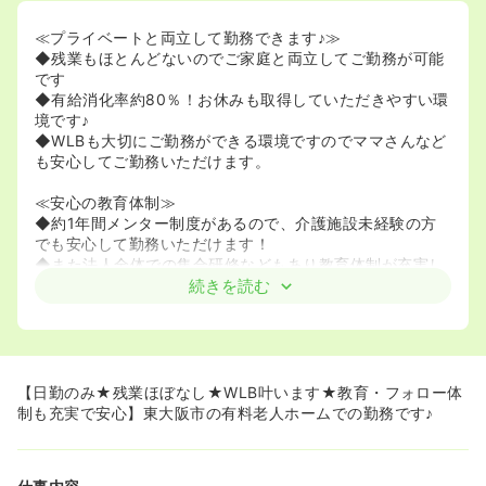
≪プライベートと両立して勤務できます♪≫
◆残業もほとんどないのでご家庭と両立してご勤務が可能
です
◆有給消化率約80％！お休みも取得していただきやすい環
境です♪
◆WLBも大切にご勤務ができる環境ですのでママさんなど
も安心してご勤務いただけます。
≪安心の教育体制≫
◆約1年間メンター制度があるので、介護施設未経験の方
でも安心して勤務いただけます！
◆また法人全体での集合研修などもあり教育体制が充実し
てます！
続きを読む
◆フォロー体制も充実しているためブランクがある方や介
護施設未経験の方でも安心してご入職いただけます♪
【日勤のみ★残業ほぼなし★WLB叶います★教育・フォロー体
制も充実で安心】東大阪市の有料老人ホームでの勤務です♪