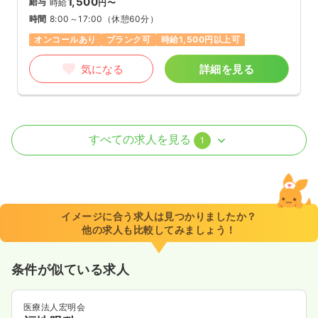
1,500
給与
時給
円〜
時間
8:00～17:00
（休憩60分）
オンコールあり
ブランク可
時給1,500円以上可
気になる
詳細を見る
訪問看護
訪問看護
正看護師
すべての求人を見る
1
一時募集休止
日勤のみ（常勤）
32.7
給与
万円
/月
賞与3.7ヶ月
※経験10年の例
イメージに合う求人は見つかりましたか？
時間
8:30～17:30
（休憩60分）
他の求人も比較してみましょう！
4週8休以上
オンコールあり
月給32万円以上可
条件が似ている求人
気になる
詳細を見る
医療法人宏明会