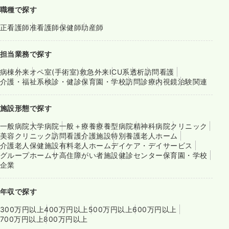
職種で探す
正看護師
准看護師
保健師
助産師
担当業務で探す
病棟
外来
オペ室(手術室)
救急外来
ICU系
透析
訪問看護
介護・福祉系
検診・健診
保育園・学校
訪問診療
内視鏡
治験関連
施設形態で探す
一般病院
大学病院
一般＋療養
療養型病院
精神科病院
クリニック
美容クリニック
訪問看護
介護施設
特別養護老人ホーム
介護老人保健施設
有料老人ホーム
デイケア・デイサービス
グループホーム
サ高住
障がい者施設
健診センター
保育園・学校
企業
年収で探す
300万円以上
400万円以上
500万円以上
600万円以上
700万円以上
800万円以上