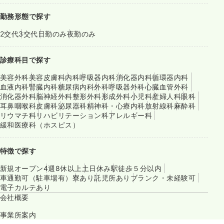
勤務形態で探す
2交代
3交代
日勤のみ
夜勤のみ
診療科目で探す
美容外科
美容皮膚科
内科
呼吸器内科
消化器内科
循環器内科
血液内科
腎臓内科
糖尿病内科
外科
呼吸器外科
心臓血管外科
消化器外科
脳神経外科
整形外科
形成外科
小児科
産婦人科
眼科
耳鼻咽喉科
皮膚科
泌尿器科
精神科・心療内科
放射線科
麻酔科
リウマチ科
リハビリテーション科
アレルギー科
緩和医療科（ホスピス）
特徴で探す
新規オープン
4週8休以上
土日休み
駅徒歩５分以内
車通勤可（駐車場有）
寮あり
託児所あり
ブランク・未経験可
電子カルテあり
会社概要
事業所案内