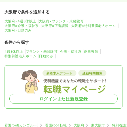
大阪府で条件を追加する
大阪府×4週8休以上
大阪府×ブランク・未経験可
大阪府×介護・福祉系
大阪府×正看護師
大阪府×特別養護老人ホーム
大阪府×日勤のみ
条件から探す
4週8休以上
ブランク・未経験可
介護・福祉系
正看護師
特別養護老人ホーム
日勤のみ
ログインまたは新規登録
看護roo![カンゴルー]
看護roo! 転職
大阪府
東大阪市
特別養護