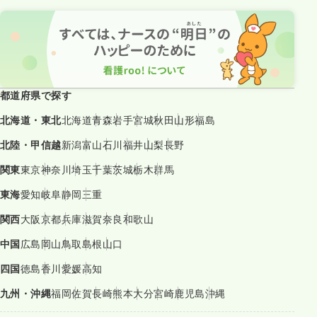
都道府県で探す
北海道・東北
北海道
青森
岩手
宮城
秋田
山形
福島
北陸・甲信越
新潟
富山
石川
福井
山梨
長野
関東
東京
神奈川
埼玉
千葉
茨城
栃木
群馬
東海
愛知
岐阜
静岡
三重
関西
大阪
京都
兵庫
滋賀
奈良
和歌山
中国
広島
岡山
鳥取
島根
山口
四国
徳島
香川
愛媛
高知
九州・沖縄
福岡
佐賀
長崎
熊本
大分
宮崎
鹿児島
沖縄