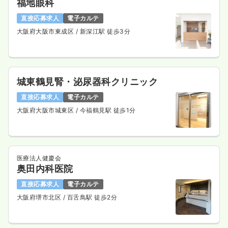
福地眼科
直接応募求人
電子カルテ
大阪府大阪市東成区
/ 新深江駅 徒歩3分
城東鶴見腎・泌尿器科クリニック
直接応募求人
電子カルテ
大阪府大阪市城東区
/ 今福鶴見駅 徒歩1分
医療法人健慶会
奥田内科医院
直接応募求人
電子カルテ
大阪府堺市北区
/ 百舌鳥駅 徒歩2分