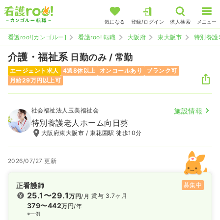
気になる
登録/ログイン
求人検索
メニュー
看護roo![カンゴルー]
看護roo! 転職
大阪府
東大阪市
特別養護
介護・福祉系
日勤のみ / 常勤
エージェント求人
4週8休以上
オンコールあり
ブランク可
月給29万円以上可
社会福祉法人玉美福祉会
施設情報
特別養護老人ホーム向日葵
大阪府東大阪市 / 東花園駅 徒歩10分
2026/07/27 更新
正看護師
募集中
25.1〜29.1
賞与 3.7ヶ月
万円
/月
379〜442
万円
/年
※一例