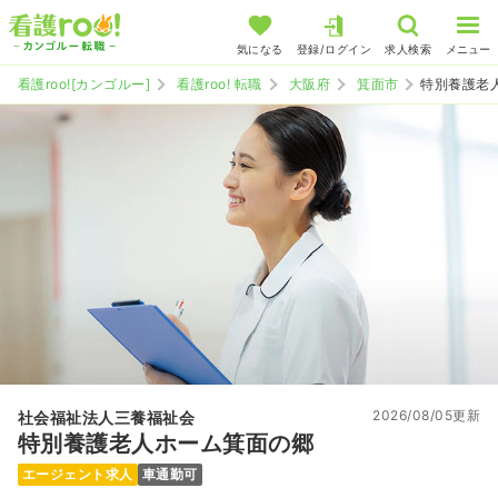
気になる
登録/ログイン
求人検索
メニュー
看護roo![カンゴルー]
看護roo! 転職
大阪府
箕面市
特別養護老
2026/08/05更新
社会福祉法人三養福祉会
特別養護老人ホーム箕面の郷
エージェント求人
車通勤可