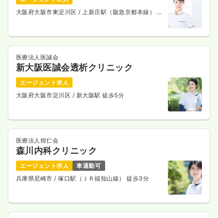
大阪府大阪市東淀川区
/ 上新庄駅（阪急京都本線） 徒
歩15分
医療法人医誠会
新大阪医誠会透析クリニック
エージェント求人
大阪府大阪市淀川区
/ 新大阪駅 徒歩5分
医療法人煌仁会
森川内科クリニック
エージェント求人
車通勤可
兵庫県尼崎市
/ 塚口駅（ＪＲ福知山線） 徒歩3分