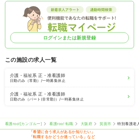
ログインまたは新規登録
この施設の求人一覧
介護・福祉系
正・准看護師
日勤のみ（常勤）
/一時募集休止
介護・福祉系
正・准看護師
日勤のみ（パート(非常勤)）
/一時募集休止
看護roo![カンゴルー]
看護roo! 転職
大阪府
箕面市
特別養護老
「希望に合う求人があるか知りたい」
「転職するかどうか迷っている」など