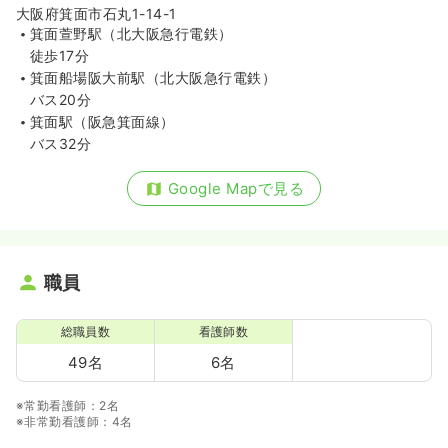
大阪府箕面市石丸1-14-1
箕面萱野駅（北大阪急行電鉄）
徒歩17分
箕面船場阪大前駅（北大阪急行電鉄）
バス20分
箕面駅（阪急箕面線）
バス32分
Google Mapで見る
職員
総職員数
看護師数
49名
6名
※常勤看護師：2名
※非常勤看護師：4名