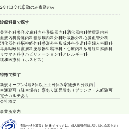
2交代
3交代
日勤のみ
夜勤のみ
診療科目で探す
美容外科
美容皮膚科
内科
呼吸器内科
消化器内科
循環器内科
血液内科
腎臓内科
糖尿病内科
外科
呼吸器外科
心臓血管外科
消化器外科
脳神経外科
整形外科
形成外科
小児科
産婦人科
眼科
耳鼻咽喉科
皮膚科
泌尿器科
精神科・心療内科
放射線科
麻酔科
リウマチ科
リハビリテーション科
アレルギー科
緩和医療科（ホスピス）
特徴で探す
新規オープン
4週8休以上
土日休み
駅徒歩５分以内
車通勤可（駐車場有）
寮あり
託児所あり
ブランク・未経験可
電子カルテあり
会社概要
事業所案内
看護roo!を運営する(株)クイックは、個人情報保護に取り組む企業を示す