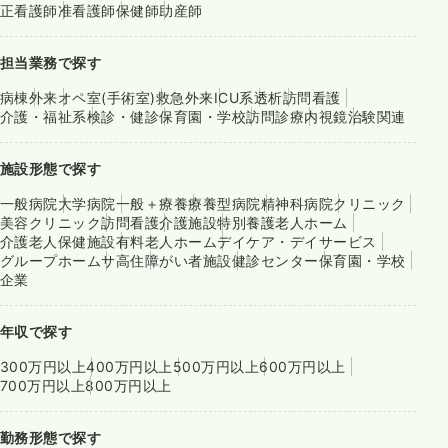
正看護師
准看護師
保健師
助産師
担当業務で探す
病棟
外来
オペ室(手術室)
救急外来
ICU系
透析
訪問看護
介護・福祉系
検診・健診
保育園・学校
訪問診療
内視鏡
治験関連
施設形態で探す
一般病院
大学病院
一般＋療養
療養型病院
精神科病院
クリニック
美容クリニック
訪問看護
介護施設
特別養護老人ホーム
介護老人保健施設
有料老人ホーム
デイケア・デイサービス
グループホーム
サ高住
障がい者施設
健診センター
保育園・学校
企業
年収で探す
300万円以上
400万円以上
500万円以上
600万円以上
700万円以上
800万円以上
勤務形態で探す