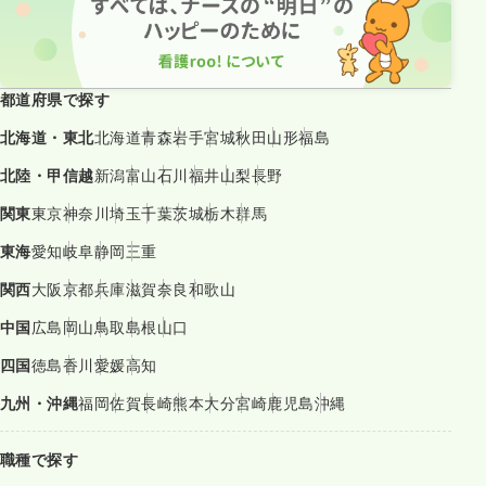
都道府県で探す
北海道・東北
北海道
青森
岩手
宮城
秋田
山形
福島
北陸・甲信越
新潟
富山
石川
福井
山梨
長野
関東
東京
神奈川
埼玉
千葉
茨城
栃木
群馬
東海
愛知
岐阜
静岡
三重
関西
大阪
京都
兵庫
滋賀
奈良
和歌山
中国
広島
岡山
鳥取
島根
山口
四国
徳島
香川
愛媛
高知
九州・沖縄
福岡
佐賀
長崎
熊本
大分
宮崎
鹿児島
沖縄
職種で探す