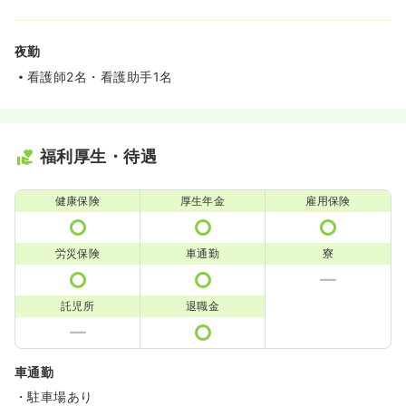
夜勤
看護師2名・看護助手1名
福利厚生・待遇
健康保険
厚生年金
雇用保険
労災保険
車通勤
寮
託児所
退職金
車通勤
・駐車場あり