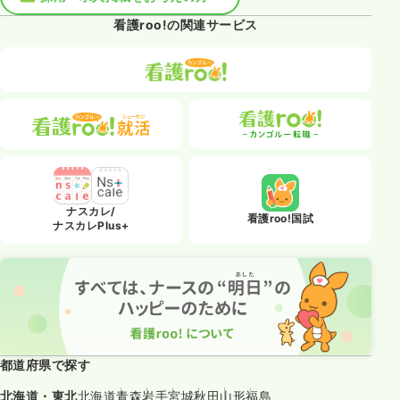
看護roo!の関連サービス
ナスカレ/
看護roo!国試
ナスカレPlus+
都道府県で探す
北海道・東北
北海道
青森
岩手
宮城
秋田
山形
福島