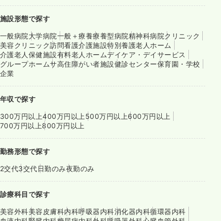
施設形態で探す
一般病院
大学病院
一般＋療養
療養型病院
精神科病院
クリニック
美容クリニック
訪問看護
介護施設
特別養護老人ホーム
介護老人保健施設
有料老人ホーム
デイケア・デイサービス
グループホーム
サ高住
障がい者施設
健診センター
保育園・学校
企業
年収で探す
300万円以上
400万円以上
500万円以上
600万円以上
700万円以上
800万円以上
勤務形態で探す
2交代
3交代
日勤のみ
夜勤のみ
診療科目で探す
美容外科
美容皮膚科
内科
呼吸器内科
消化器内科
循環器内科
血液内科
腎臓内科
糖尿病内科
外科
呼吸器外科
心臓血管外科