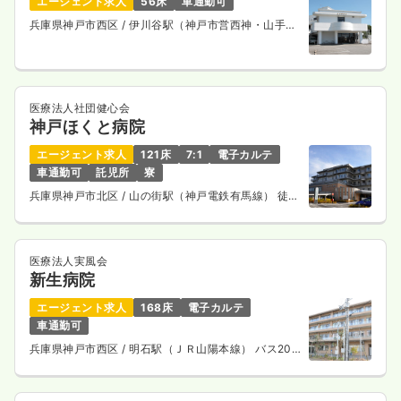
エージェント求人
56床
車通勤可
兵庫県神戸市西区
/ 伊川谷駅（神戸市営西神・山手
線） 徒歩30分
医療法人社団健心会
神戸ほくと病院
エージェント求人
121床
7:1
電子カルテ
車通勤可
託児所
寮
兵庫県神戸市北区
/ 山の街駅（神戸電鉄有馬線） 徒歩
12分
医療法人実風会
新生病院
エージェント求人
168床
電子カルテ
車通勤可
兵庫県神戸市西区
/ 明石駅（ＪＲ山陽本線） バス20
分