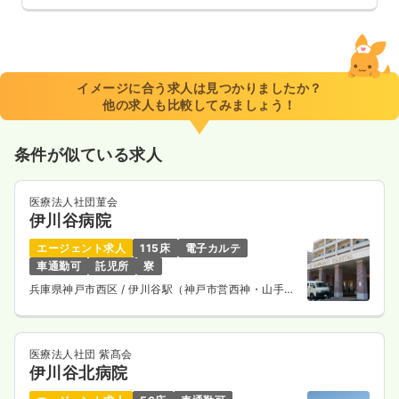
イメージに合う求人は見つかりましたか？
他の求人も比較してみましょう！
条件が似ている求人
医療法人社団菫会
伊川谷病院
エージェント求人
115床
電子カルテ
車通勤可
託児所
寮
兵庫県神戸市西区
/ 伊川谷駅（神戸市営西神・山手
線） バス8分
医療法人社団 紫髙会
伊川谷北病院