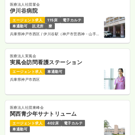
医療法人社団菫会
伊川谷病院
エージェント求人
115床
電子カルテ
車通勤可
託児所
寮
兵庫県神戸市西区
/ 伊川谷駅（神戸市営西神・山手
線） バス8分
医療法人実風会
実風会訪問看護ステーション
エージェント求人
車通勤可
兵庫県神戸市西区
医療法人社団東峰会
関西青少年サナトリューム
エージェント求人
402床
電子カルテ
車通勤可