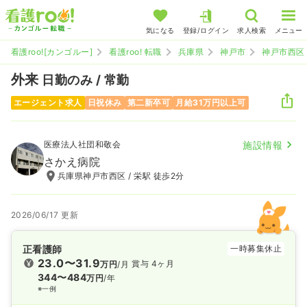
気になる
登録/ログイン
求人検索
メニュー
看護roo![カンゴルー]
看護roo! 転職
兵庫県
神戸市
神戸市西区
外来
日勤のみ / 常勤
エージェント求人
日祝休み
第二新卒可
月給31万円以上可
医療法人社団和敬会
施設情報
さかえ病院
兵庫県神戸市西区 / 栄駅 徒歩2分
2026/06/17 更新
正看護師
一時募集休止
23.0〜31.9
賞与 4ヶ月
万円
/月
344〜484
万円
/年
※一例