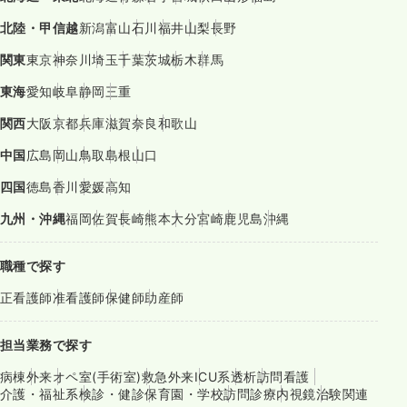
北陸・甲信越
新潟
富山
石川
福井
山梨
長野
関東
東京
神奈川
埼玉
千葉
茨城
栃木
群馬
東海
愛知
岐阜
静岡
三重
関西
大阪
京都
兵庫
滋賀
奈良
和歌山
中国
広島
岡山
鳥取
島根
山口
四国
徳島
香川
愛媛
高知
九州・沖縄
福岡
佐賀
長崎
熊本
大分
宮崎
鹿児島
沖縄
職種で探す
正看護師
准看護師
保健師
助産師
担当業務で探す
病棟
外来
オペ室(手術室)
救急外来
ICU系
透析
訪問看護
介護・福祉系
検診・健診
保育園・学校
訪問診療
内視鏡
治験関連