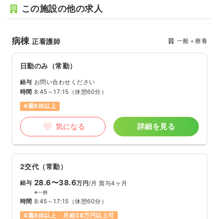
この施設の他の求人
病棟
一般＋療養
正看護師
日勤のみ（常勤）
給与
お問い合わせください
時間
8:45～17:15
（休憩60分）
4週8休以上
気になる
詳細を見る
2交代（常勤）
28.6〜38.6
給与
万円
/月
賞与4ヶ月
※一例
時間
8:45～17:15
（休憩60分）
4週8休以上
月給38万円以上可