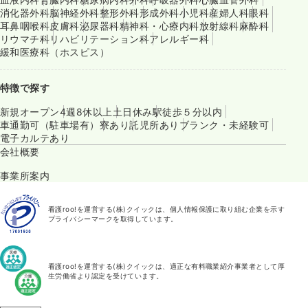
消化器外科
脳神経外科
整形外科
形成外科
小児科
産婦人科
眼科
耳鼻咽喉科
皮膚科
泌尿器科
精神科・心療内科
放射線科
麻酔科
リウマチ科
リハビリテーション科
アレルギー科
緩和医療科（ホスピス）
特徴で探す
新規オープン
4週8休以上
土日休み
駅徒歩５分以内
車通勤可（駐車場有）
寮あり
託児所あり
ブランク・未経験可
電子カルテあり
会社概要
事業所案内
看護roo!を運営する(株)クイックは、個人情報保護に取り組む企業を示す
プライバシーマークを取得しています。
看護roo!を運営する(株)クイックは、適正な有料職業紹介事業者として厚
生労働省より認定を受けています。