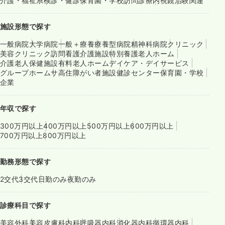
介護・福祉系
検診・健診
保育園・学校
訪問診療
内視鏡
治験関連
施設形態で探す
一般病院
大学病院
一般＋療養
療養型病院
精神科病院
クリニック
美容クリニック
訪問看護
介護施設
特別養護老人ホーム
介護老人保健施設
有料老人ホーム
デイケア・デイサービス
グループホーム
サ高住
障がい者施設
健診センター
保育園・学校
企業
年収で探す
300万円以上
400万円以上
500万円以上
600万円以上
700万円以上
800万円以上
勤務形態で探す
2交代
3交代
日勤のみ
夜勤のみ
診療科目で探す
美容外科
美容皮膚科
内科
呼吸器内科
消化器内科
循環器内科