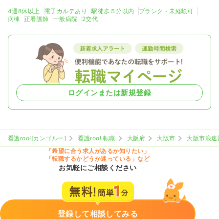
4週8休以上
電子カルテあり
駅徒歩５分以内
ブランク・未経験可
一時募集休止
日勤のみ（パート）
病棟
正看護師
一般病院
2交代
1,700
給与
時給
円
時間
8:50～17:20
日祝休み
オンコールあり
ブランク可
時給1,700円以上可
気になる
詳細を見る
ログインまたは新規登録
ICU系
一般病院
正看護師
看護roo![カンゴルー]
看護roo! 転職
大阪府
大阪市
大阪市浪速
「希望に合う求人があるか知りたい」
一時募集休止
2交代（常勤）
「転職するかどうか迷っている」など
お気軽にご相談ください
30.7
給与
万円〜
/月
賞与4ヶ月
※経験5年の例
時間
8:30～17:00
（休憩60分）
4週8休以上
ブランク可
第二新卒可
月給30万円以上可
登録して相談してみる