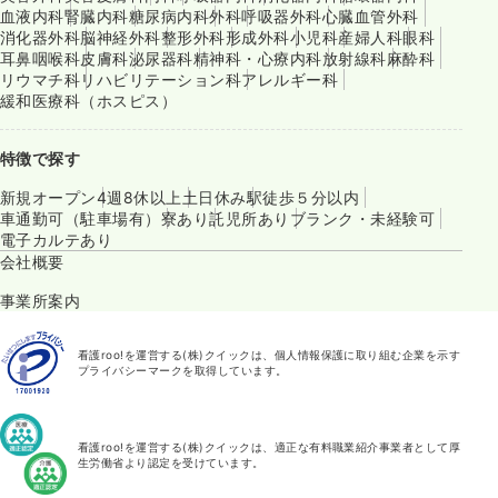
血液内科
腎臓内科
糖尿病内科
外科
呼吸器外科
心臓血管外科
消化器外科
脳神経外科
整形外科
形成外科
小児科
産婦人科
眼科
耳鼻咽喉科
皮膚科
泌尿器科
精神科・心療内科
放射線科
麻酔科
リウマチ科
リハビリテーション科
アレルギー科
緩和医療科（ホスピス）
特徴で探す
新規オープン
4週8休以上
土日休み
駅徒歩５分以内
車通勤可（駐車場有）
寮あり
託児所あり
ブランク・未経験可
電子カルテあり
会社概要
事業所案内
看護roo!を運営する(株)クイックは、個人情報保護に取り組む企業を示す
プライバシーマークを取得しています。
看護roo!を運営する(株)クイックは、適正な有料職業紹介事業者として厚
生労働省より認定を受けています。