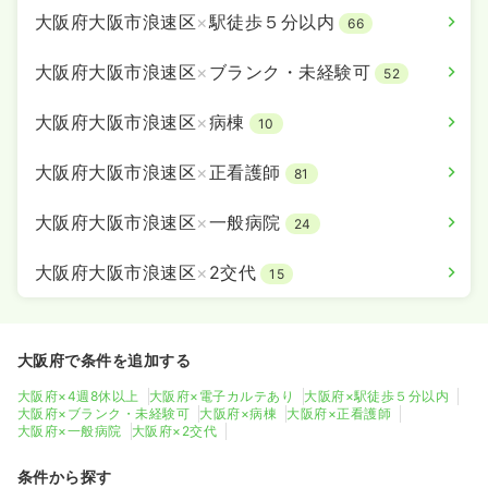
※一例
大阪府大阪市浪速区
×
駅徒歩５分以内
時間
8:50～17:20
66
日祝休み
ブランク可
月給24万円以上可
大阪府大阪市浪速区
×
ブランク・未経験可
52
気になる
詳細を見る
大阪府大阪市浪速区
×
病棟
10
大阪府大阪市浪速区
×
正看護師
81
オペ室(手術室)
一般病院
正看護師
大阪府大阪市浪速区
×
一般病院
24
一時募集休止
日勤のみ（常勤）
大阪府大阪市浪速区
×
2交代
15
31.4
給与
万円〜
/月
賞与4ヶ月
※経験4年の例
時間
8:50～17:20
（休憩60分）
大阪府で条件を追加する
日祝休み
4週8休以上
オンコールあり
ブランク可
月給31万円以上可
大阪府×4週8休以上
大阪府×電子カルテあり
大阪府×駅徒歩５分以内
大阪府×ブランク・未経験可
大阪府×病棟
大阪府×正看護師
気になる
詳細を見る
大阪府×一般病院
大阪府×2交代
条件から探す