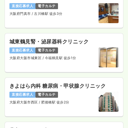
直接応募求人
電子カルテ
大阪府門真市
/ 古川橋駅 徒歩3分
外来
一般病院
正看護師
一時募集休止
日勤のみ（常勤）
城東鶴見腎・泌尿器科クリニック
21.3
給与
万円〜
/月
賞与2回
直接応募求人
電子カルテ
※一例
時間
8:50～17:20
大阪府大阪市城東区
/ 今福鶴見駅 徒歩1分
4週8休以上
ブランク可
月給21万円以上可
気になる
詳細を見る
きよはら内科 糖尿病・甲状腺クリニック
直接応募求人
電子カルテ
一時募集休止
2交代（常勤）
大阪府大阪市西区
/ 肥後橋駅 徒歩2分
30.7
給与
万円〜
/月
賞与4ヶ月
※経験5年の例
時間
8:50～17:20
（休憩60分）