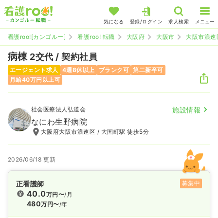
気になる
登録/ログイン
求人検索
メニュー
看護roo![カンゴルー]
看護roo! 転職
大阪府
大阪市
大阪市浪速
病棟
2交代 / 契約社員
エージェント求人
4週8休以上
ブランク可
第二新卒可
月給40万円以上可
社会医療法人弘道会
施設情報
なにわ生野病院
大阪府大阪市浪速区 / 大国町駅 徒歩5分
2026/06/18 更新
正看護師
募集中
40.0
万円〜
/月
480
万円〜
/年