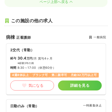
ページ上部へ戻る
この施設の他の求人
病棟
一般病院
正看護師
2交代（常勤）
30.4
給与
万円
/月
賞与4ヶ月
※経験3年の例
時間
8:30～17:00
（休憩60分）
4週8休以上
ブランク可
第二新卒可
月給32万円以上可
気になる
詳細を見る
一時募集休止
日勤のみ（常勤）