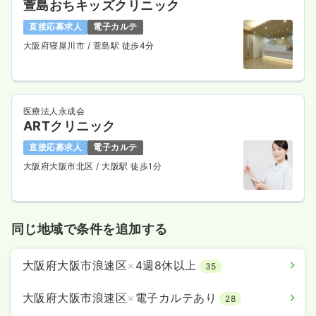
4週8休以上
ブランク可
月給30万円以上可
萱島おちキッズクリニック
直接応募求人
電子カルテ
気になる
詳細を見る
大阪府寝屋川市
/ 萱島駅 徒歩4分
一時募集休止
日勤のみ（パート）
1,600
医療法人永成会
給与
時給
円
ARTクリニック
時間
8:50～17:20
直接応募求人
電子カルテ
ブランク可
時給1,600円以上可
大阪府大阪市北区
/ 大阪駅 徒歩1分
気になる
詳細を見る
同じ地域で条件を追加する
内視鏡
一般病院
正看護師
大阪府大阪市浪速区
×
4週8休以上
35
一時募集休止
日勤のみ（常勤）
大阪府大阪市浪速区
×
電子カルテあり
28
24.0
給与
万円〜
/月
賞与4ヶ月