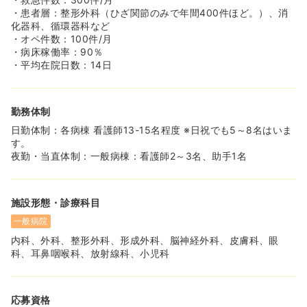
・患者層：整形外科（ひざ関節のみで年間400件ほど。）、消
化器科、循環器科など
・オペ件数：100件/月
・病床稼働率：90％
・平均在院日数：14日
勤務体制
日勤体制：各病棟 看護師13-15名程度 ※日祝でも5～8名はいま
す。
夜勤・当直体制：一般病棟：看護師2～3名、助手1名
施設形態・診療科目
一般病院
内科、外科、整形外科、形成外科、脳神経外科、皮膚科、眼
科、耳鼻咽喉科、放射線科、小児科
応募資格