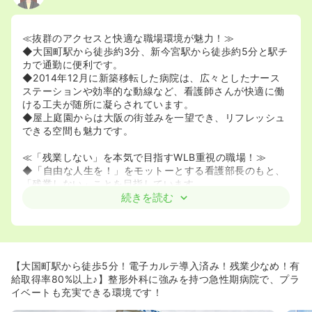
≪抜群のアクセスと快適な職場環境が魅力！≫
◆大国町駅から徒歩約3分、新今宮駅から徒歩約5分と駅チ
カで通勤に便利です。
◆2014年12月に新築移転した病院は、広々としたナース
ステーションや効率的な動線など、看護師さんが快適に働
ける工夫が随所に凝らされています。
◆屋上庭園からは大阪の街並みを一望でき、リフレッシュ
できる空間も魅力です。
≪「残業しない」を本気で目指すWLB重視の職場！≫
◆「自由な人生を！」をモットーとする看護部長のもと、
「残業しない」ことを目指しています。
◆1日の残業は30分程度で、ほとんどの職員が定時に帰宅
続きを読む
しています。※緊急時はイレギュラーもございます。
◆前残業も禁止されており、8時半始業に合わせて8時以降
に出勤するスタイルを徹底しています。
≪充実した教育体制で着実にステップアップできる！≫
【大国町駅から徒歩5分！電子カルテ導入済み！残業少なめ！有
◆入職後は先輩とのペア業務から始まり、個人のペースに
給取得率80%以上♪】整形外科に強みを持つ急性期病院で、プラ
合わせて一人ずつ受け持ち患者を増やしていきます。
イベートも充実できる環境です！
◆PNS（パートナーシップナーシングシステム）を導入し