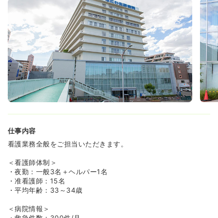
ており、常に2人1組で病棟を回るため、困ったことがあっ
てもすぐに相談できる環境です。
◆「学ぶペース」も個人の自由で、無理に自宅で勉強する
必要はなく、メリハリをつけて働くことを大切にしていま
す。
≪安心して長く働けるサポート体制が充実！≫
◆20代から50代まで幅広い世代が活躍しており、平均年
齢は35歳です。
◆仕事でしんどさを感じた際には、臨床心理士が常駐する
院内の心療内科を無料で利用でき、安心して相談できま
す。
◆子育て中の先輩ママさんナースも多数在籍しており、育
児への理解がある職場です。
仕事内容
≪ライフイベントの変化にも柔軟に対応し、働きやすい！
看護業務全般をご担当いただきます。
≫
◆時短勤務、日勤常勤、夜勤入り固定など、ライフスタイ
＜看護師体制＞
ルに合わせた働き方を相談できます。
・夜勤：一般3名＋ヘルパー1名
◆社員食堂では、1食450円で作りたての美味しい食事が
・准看護師：15名
楽しめ、ランチタイムも充実します。
・平均年齢：33～34歳
＜病院情報＞
・救急件数：300件/月