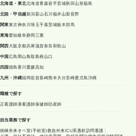
北海道・東北
北海道
青森
岩手
宮城
秋田
山形
福島
北陸・甲信越
新潟
富山
石川
福井
山梨
長野
関東
東京
神奈川
埼玉
千葉
茨城
栃木
群馬
東海
愛知
岐阜
静岡
三重
関西
大阪
京都
兵庫
滋賀
奈良
和歌山
中国
広島
岡山
鳥取
島根
山口
四国
徳島
香川
愛媛
高知
九州・沖縄
福岡
佐賀
長崎
熊本
大分
宮崎
鹿児島
沖縄
職種で探す
正看護師
准看護師
保健師
助産師
担当業務で探す
病棟
外来
オペ室(手術室)
救急外来
ICU系
透析
訪問看護