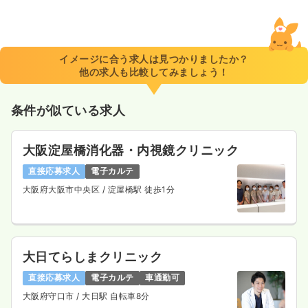
日勤のみ（常勤）
29.7
給与
万円〜
/月
賞与4ヶ月
※経験5年の例
イメージに合う求人は見つかりましたか？
時間
8:15～16:45
（休憩60分）
他の求人も比較してみましょう！
日曜休み
4週8休以上
第二新卒可
月給29万円以上可
条件が似ている求人
気になる
詳細を見る
大阪淀屋橋消化器・内視鏡クリニック
直接応募求人
電子カルテ
介護・福祉系
介護老人保健施設
正・准看護師
大阪府大阪市中央区
/ 淀屋橋駅 徒歩1分
日勤のみ（常勤）
28.5
給与
万円
/月
賞与4ヶ月
※経験7年の例
大日てらしまクリニック
時間
8:50～17:20
（休憩60分）
直接応募求人
電子カルテ
車通勤可
担当業務未経験可
ブランク可
月給28万円以上可
大阪府守口市
/ 大日駅 自転車8分
気になる
詳細を見る