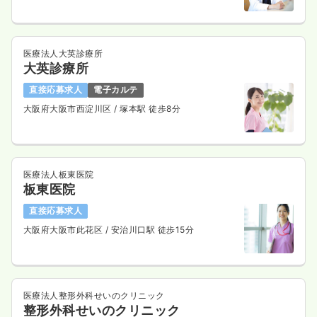
医療法人大英診療所
2交代（常勤）
大英診療所
28.2〜31.2
給与
万円
/月
賞与4ヶ月
直接応募求人
電子カルテ
※一例
時間
8:50～17:20
（休憩60分）
大阪府大阪市西淀川区
/ 塚本駅 徒歩8分
担当業務未経験可
ブランク可
月給31万円以上可
気になる
詳細を見る
医療法人板東医院
板東医院
直接応募求人
日勤のみ（パート）
大阪府大阪市此花区
/ 安治川口駅 徒歩15分
1,700
給与
時給
円〜
時間
8:50～17:20
（休憩60分）
担当業務未経験可
ブランク可
時給1,700円以上可
医療法人整形外科せいのクリニック
気になる
詳細を見る
整形外科せいのクリニック