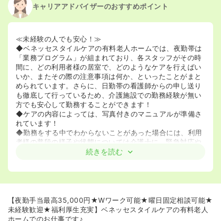
キャリアアドバイザーのおすすめポイント
2020/09/17
正・准看護師を休止中
≪未経験の人でも安心！≫
◆ベネッセスタイルケアの有料老人ホームでは、夜勤帯は
「業務プログラム」が組まれており、各スタッフがその時
間に、どの利用者様の居室で、どのようなケアを行えばい
いか、またその際の注意事項は何か、といったことがまと
められています。さらに、日勤帯の看護師からの申し送り
も徹底して行っているため、介護施設での勤務経験が無い
方でも安心して勤務することができます！
◆ケアの内容によっては、写真付きのマニュアルが準備さ
れています！
◆勤務をする中でわからないことがあった場合には、利用
者様の普段の様子や状態については介護士に、緊急対応や
家族への相談が必要な場合にはホーム長に、それぞれ必要
続きを読む
に応じて相談できる体制が整っているため、一人で悩むこ
とはありません！
◆病院等とは異なり、利用者様の入れ替わりが非常に少な
いので、それに伴うスタッフへの負担も少ない環境です。
◆面接・見学時には、施設での業務内容について詳しく話
【夜勤手当最高35,000円★Wワーク可能★曜日固定相談可能★
が聞けたり、不安な点があれば相談に乗って頂けたりする
未経験歓迎★福利厚生充実】ベネッセスタイルケアの有料老人
ため、実際に施設での勤務経験が無い方も多くご活躍され
ホームでのお仕事です♪