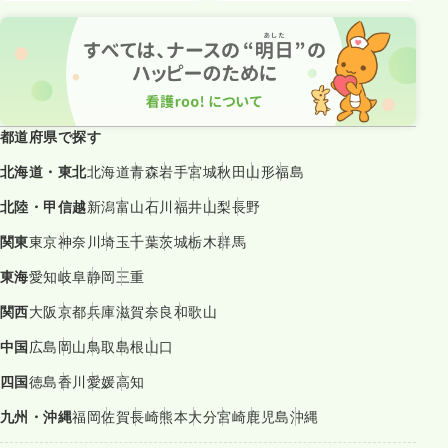
都道府県で探す
北海道・東北
北海道
青森
岩手
宮城
秋田
山形
福島
北陸・甲信越
新潟
富山
石川
福井
山梨
長野
関東
東京
神奈川
埼玉
千葉
茨城
栃木
群馬
東海
愛知
岐阜
静岡
三重
関西
大阪
京都
兵庫
滋賀
奈良
和歌山
中国
広島
岡山
鳥取
島根
山口
四国
徳島
香川
愛媛
高知
九州・沖縄
福岡
佐賀
長崎
熊本
大分
宮崎
鹿児島
沖縄