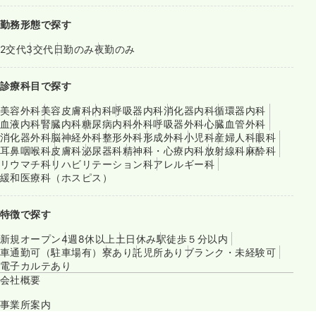
勤務形態で探す
2交代
3交代
日勤のみ
夜勤のみ
診療科目で探す
美容外科
美容皮膚科
内科
呼吸器内科
消化器内科
循環器内科
血液内科
腎臓内科
糖尿病内科
外科
呼吸器外科
心臓血管外科
消化器外科
脳神経外科
整形外科
形成外科
小児科
産婦人科
眼科
耳鼻咽喉科
皮膚科
泌尿器科
精神科・心療内科
放射線科
麻酔科
リウマチ科
リハビリテーション科
アレルギー科
緩和医療科（ホスピス）
特徴で探す
新規オープン
4週8休以上
土日休み
駅徒歩５分以内
車通勤可（駐車場有）
寮あり
託児所あり
ブランク・未経験可
電子カルテあり
会社概要
事業所案内