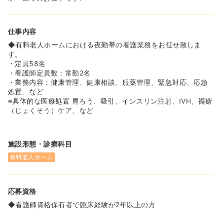
ています！
≪夜勤の給与水準が非常に高い！≫
仕事内容
◆ホームによって異なりますが、勤務時間と、夜勤1回勤
務した場合の手当は以下の通りとなっております。
◆有料老人ホームにおける夜勤帯の看護業務をお任せ致しま
最高で夜勤1回当たり35,800円支給される求人はほとんど
す。
ありません！
・定員58名
・17:00～9:00（休憩3時間）/実働13時間 ⇒ 夜勤手当
・看護師定員数：常勤2名
30,025円
・業務内容：健康管理、健康相談、服薬管理、緊急対応、応急
・17:00～9:00（休憩1時間）/実働15時間 ⇒ 夜勤手当
処置、など
33,875円
※具体的な医療処置 胃ろう、吸引、インスリン注射、IVH、褥瘡
・16:30～9:30（休憩1時間）/実働16時間 ⇒ 夜勤手当
（じょくそう）ケア、など
35,800円
≪柔軟な働き方が可能≫
施設形態・診療科目
◆各ホームの状況によって異なりますが、その方のライフ
スタイルに合わせて、月4回～月10回程度まで希望に応じ
有料老人ホーム
て勤務をすることが可能です。また、Wワークの希望や、
勤務や休みの曜日を固定したい希望がある際もご相談に乗
って頂けます！
応募資格
そのため、仕事以外の趣味や勉強に時間を使いたい方や、
学校に通いたいながら勤めたい方、ご家庭やプライベート
◆看護師資格保有者で臨床経験が2年以上の方
との両立を図りながら無理なく働きたい方にとっては非常
に働きやすい職場となっています！