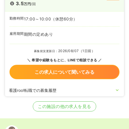
3.5
万円
/回
勤務時間
17:00～10:00
（休憩60分）
雇用期間
期間の定めあり
2026/08/07（1日前）
募集状況更新日：
希望や経験をもとに、LINEで相談できる
この求人について聞いてみる
看護roo!転職での募集履歴
2024/10/11
正・准看護師の募集を開始
2024/09/26
正・准看護師の募集を休止
この施設の他の求人を見る
2024/08/08
正・准看護師の募集を開始
2024/06/06
正・准看護師の募集を休止
2024/02/09
正・准看護師の募集を開始
2023/05/19
正・准看護師の募集を休止
2022/11/01
正・准看護師の募集を開始