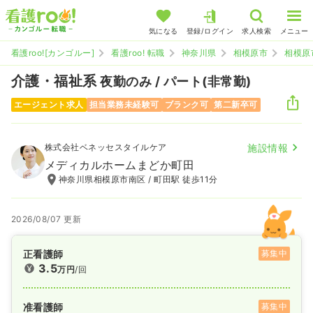
気になる
登録/ログイン
求人検索
メニュー
看護roo![カンゴルー]
看護roo! 転職
神奈川県
相模原市
相模原
介護・福祉系
夜勤のみ / パート(非常勤)
エージェント求人
担当業務未経験可
ブランク可
第二新卒可
株式会社ベネッセスタイルケア
施設情報
メディカルホームまどか町田
神奈川県相模原市南区 / 町田駅 徒歩11分
2026/08/07 更新
正看護師
募集中
3.5
万円
/回
准看護師
募集中