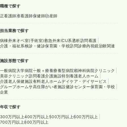
職種で探す
正看護師
准看護師
保健師
助産師
担当業務で探す
病棟
外来
オペ室(手術室)
救急外来
ICU系
透析
訪問看護
介護・福祉系
検診・健診
保育園・学校
訪問診療
内視鏡
治験関連
施設形態で探す
一般病院
大学病院
一般＋療養
療養型病院
精神科病院
クリニック
美容クリニック
訪問看護
介護施設
特別養護老人ホーム
介護老人保健施設
有料老人ホーム
デイケア・デイサービス
グループホーム
サ高住
障がい者施設
健診センター
保育園・学校
企業
年収で探す
300万円以上
400万円以上
500万円以上
600万円以上
700万円以上
800万円以上