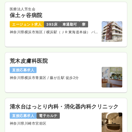
医療法人芳生会
保土ヶ谷病院
エージェント求人
393床
車通勤可
寮
神奈川県横浜市旭区
/ 横浜駅（ＪＲ東海道本線） バス
25分
荒木皮膚科医院
直接応募求人
神奈川県横浜市青葉区
/ 藤が丘駅 徒歩2分
清水台はっとり内科・消化器内科クリニック
直接応募求人
電子カルテ
神奈川県川崎市宮前区