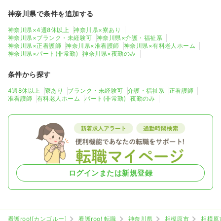
神奈川県で条件を追加する
神奈川県×4週8休以上
神奈川県×寮あり
神奈川県×ブランク・未経験可
神奈川県×介護・福祉系
神奈川県×正看護師
神奈川県×准看護師
神奈川県×有料老人ホーム
神奈川県×パート(非常勤)
神奈川県×夜勤のみ
条件から探す
4週8休以上
寮あり
ブランク・未経験可
介護・福祉系
正看護師
准看護師
有料老人ホーム
パート(非常勤)
夜勤のみ
ログインまたは新規登録
看護roo![カンゴルー]
看護roo! 転職
神奈川県
相模原市
相模原