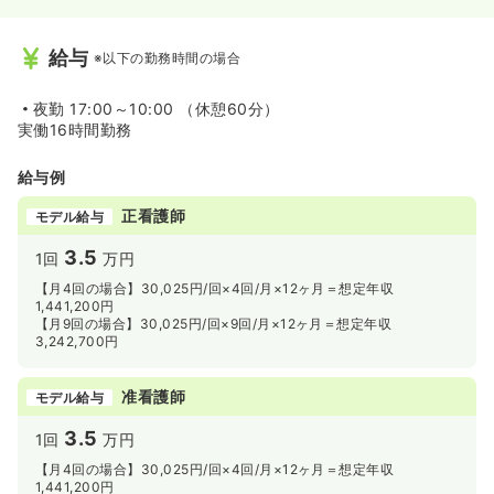
◆3ヶ月間や6ヶ月間等の期間限定の勤務ができるのもベネ
ッセスタイルケアならではの勤務体系です。
給与
※以下の勤務時間の場合
◆施設は北海道から中国地方まで全国に展開しているた
め、ご家庭の都合等で転居をした場合でもベネッセホール
ディングスで継続して勤めることができるのも魅力です。
夜勤
17:00～10:00 （休憩60分）
65歳以上で勤めている看護師様もおり、意欲がある方は、
実働16時間勤務
無理なく長く働き続けることが出来る環境が整っていま
す。
給与例
≪充実の福利厚生≫
正看護師
モデル給与
◆残業手当や通勤手当はもちろん、年末年始手当や進研ゼ
ミ3割引受講制度、自己啓発補助制度など、福利厚生が非
3.5
1回
万円
常に充実しています！
【月4回の場合】30,025円/回×4回/月×12ヶ月＝想定年収
1,441,200円
【月9回の場合】30,025円/回×9回/月×12ヶ月＝想定年収
3,242,700円
准看護師
モデル給与
3.5
1回
万円
【月4回の場合】30,025円/回×4回/月×12ヶ月＝想定年収
1,441,200円