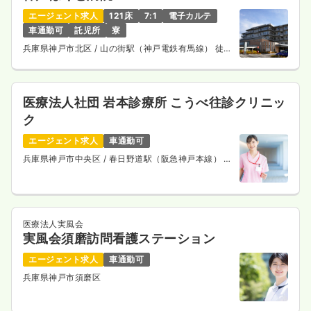
エージェント求人
121床
7:1
電子カルテ
車通勤可
託児所
寮
兵庫県神戸市北区
/ 山の街駅（神戸電鉄有馬線） 徒歩
12分
医療法人社団 岩本診療所 こうべ往診クリニッ
ク
エージェント求人
車通勤可
兵庫県神戸市中央区
/ 春日野道駅（阪急神戸本線） 徒
歩10分
医療法人実風会
実風会須磨訪問看護ステーション
エージェント求人
車通勤可
兵庫県神戸市須磨区