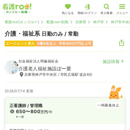
気になる
登録/ログイン
求人検索
メニュー
看護roo![カンゴルー]
看護roo! 転職
兵庫県
神戸市
神戸市中央
介護・福祉系
日勤のみ / 常勤
エージェント求人
4週8休以上
年収800万円以上可
社会福祉法人明倫福祉会
施設情報
介護老人福祉施設ぽー愛
兵庫県神戸市中央区 / 市民広場駅 徒歩6分
2026/07/14 更新
正看護師 / 管理職
一時募集休止
650〜800
万円
/年
※一例