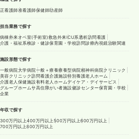
正看護師
准看護師
保健師
助産師
担当業務で探す
病棟
外来
オペ室(手術室)
救急外来
ICU系
透析
訪問看護
介護・福祉系
検診・健診
保育園・学校
訪問診療
内視鏡
治験関連
施設形態で探す
一般病院
大学病院
一般＋療養
療養型病院
精神科病院
クリニック
美容クリニック
訪問看護
介護施設
特別養護老人ホーム
介護老人保健施設
有料老人ホーム
デイケア・デイサービス
グループホーム
サ高住
障がい者施設
健診センター
保育園・学校
企業
年収で探す
300万円以上
400万円以上
500万円以上
600万円以上
700万円以上
800万円以上