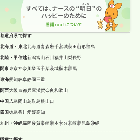
都道府県で探す
北海道・東北
北海道
青森
岩手
宮城
秋田
山形
福島
北陸・甲信越
新潟
富山
石川
福井
山梨
長野
関東
東京
神奈川
埼玉
千葉
茨城
栃木
群馬
東海
愛知
岐阜
静岡
三重
関西
大阪
京都
兵庫
滋賀
奈良
和歌山
中国
広島
岡山
鳥取
島根
山口
四国
徳島
香川
愛媛
高知
九州・沖縄
福岡
佐賀
長崎
熊本
大分
宮崎
鹿児島
沖縄
職種で探す