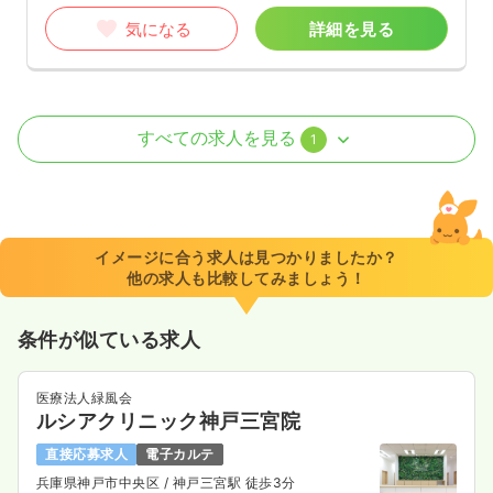
気になる
詳細を見る
訪問看護
訪問看護
正看護師
すべての求人を見る
1
一時募集休止
日勤のみ（常勤）
25.0
給与
万円〜
/月
※一例
イメージに合う求人は見つかりましたか？
時間
8:30～17:30
他の求人も比較してみましょう！
土日祝休み
ブランク可
月給25万円以上可
条件が似ている求人
気になる
詳細を見る
医療法人緑風会
ルシアクリニック神戸三宮院
直接応募求人
電子カルテ
兵庫県神戸市中央区
/ 神戸三宮駅 徒歩3分