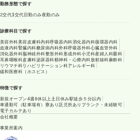
勤務形態で探す
2交代
3交代
日勤のみ
夜勤のみ
診療科目で探す
美容外科
美容皮膚科
内科
呼吸器内科
消化器内科
循環器内科
血液内科
腎臓内科
糖尿病内科
外科
呼吸器外科
心臓血管外科
消化器外科
脳神経外科
整形外科
形成外科
小児科
産婦人科
眼科
耳鼻咽喉科
皮膚科
泌尿器科
精神科・心療内科
放射線科
麻酔科
リウマチ科
リハビリテーション科
アレルギー科
緩和医療科（ホスピス）
特徴で探す
新規オープン
4週8休以上
土日休み
駅徒歩５分以内
車通勤可（駐車場有）
寮あり
託児所あり
ブランク・未経験可
電子カルテあり
会社概要
事業所案内