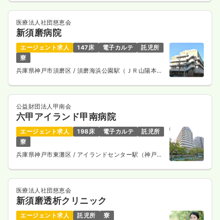
医療法人社団慈恵会
新須磨病院
エージェント求人
147床
電子カルテ
託児所
寮
兵庫県神戸市須磨区
/ 須磨海浜公園駅（ＪＲ山陽本
線） 徒歩5分
公益財団法人甲南会
六甲アイランド甲南病院
エージェント求人
198床
電子カルテ
託児所
寮
兵庫県神戸市東灘区
/ アイランドセンター駅（神戸新
交通六甲アイランド線） 徒歩1分
医療法人社団慈恵会
新須磨透析クリニック
エージェント求人
託児所
寮