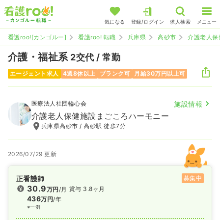
気になる
登録/ログイン
求人検索
メニュー
看護roo![カンゴルー]
看護roo! 転職
兵庫県
高砂市
介護老人保
介護・福祉系
2交代 / 常勤
エージェント求人
4週8休以上
ブランク可
月給30万円以上可
医療法人社団輪心会
施設情報
介護老人保健施設まごころハーモニー
兵庫県高砂市 / 高砂駅 徒歩7分
2026/07/29 更新
正看護師
募集中
30.9
賞与 3.8ヶ月
万円
/月
436
万円
/年
※一例