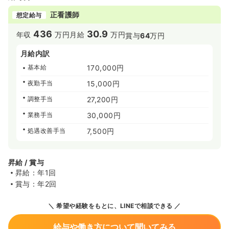
正看護師
想定給与
436
30.9
年収
万円
月給
万円
賞与
64
万円
月給内訳
基本給
170,000円
夜勤手当
15,000円
調整手当
27,200円
業務手当
30,000円
処遇改善手当
7,500円
昇給 / 賞与
昇給：年1回
賞与：年2回
希望や経験をもとに、LINEで相談できる
給与や働き方について聞いてみる