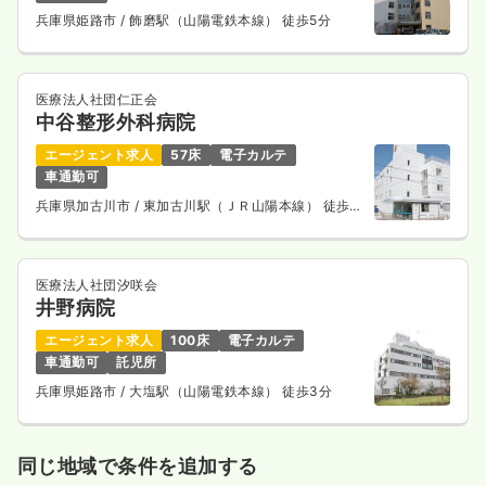
兵庫県姫路市
/ 飾磨駅（山陽電鉄本線） 徒歩5分
医療法人社団仁正会
中谷整形外科病院
エージェント求人
57床
電子カルテ
車通勤可
兵庫県加古川市
/ 東加古川駅（ＪＲ山陽本線） 徒歩5
分
医療法人社団汐咲会
井野病院
エージェント求人
100床
電子カルテ
車通勤可
託児所
兵庫県姫路市
/ 大塩駅（山陽電鉄本線） 徒歩3分
同じ地域で条件を追加する