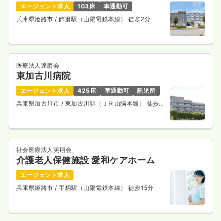
エージェント求人
103床
車通勤可
兵庫県姫路市
/ 飾磨駅（山陽電鉄本線） 徒歩2分
医療法人達磨会
東加古川病院
エージェント求人
425床
車通勤可
託児所
兵庫県加古川市
/ 東加古川駅（ＪＲ山陽本線） 徒歩
10分
社会医療法人芙翔会
介護老人保健施設 愛和ケアホーム
エージェント求人
兵庫県姫路市
/ 手柄駅（山陽電鉄本線） 徒歩15分