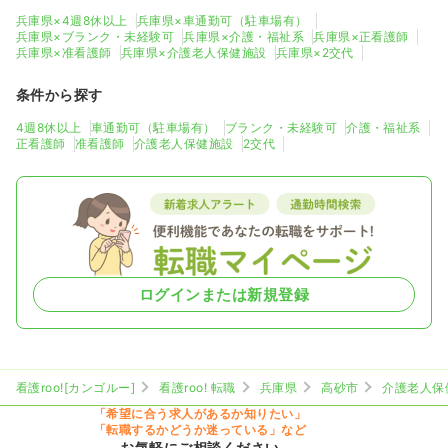
兵庫県×4週8休以上
兵庫県×車通勤可（駐車場有）
兵庫県×ブランク・未経験可
兵庫県×介護・福祉系
兵庫県×正看護師
兵庫県×准看護師
兵庫県×介護老人保健施設
兵庫県×2交代
条件から探す
4週8休以上
車通勤可（駐車場有）
ブランク・未経験可
介護・福祉系
正看護師
准看護師
介護老人保健施設
2交代
ログインまたは新規登録
看護roo![カンゴルー]
看護roo! 転職
兵庫県
高砂市
介護老人保
「希望に合う求人があるか知りたい」
「転職するかどうか迷っている」など
お気軽にご相談ください