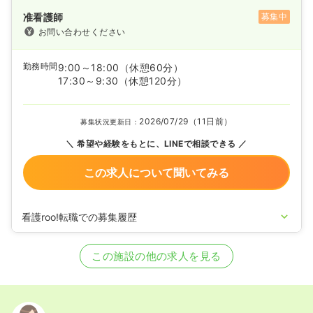
准看護師
募集中
お問い合わせください
勤務時間
9:00～18:00
（休憩60分）
17:30～9:30
（休憩120分）
2026/07/29（11日前）
募集状況更新日：
希望や経験をもとに、LINEで相談できる
この求人について聞いてみる
看護roo!転職での募集履歴
2024/09/17
正・准看護師の募集を開始
2023/04/26
正・准看護師の募集を休止
この施設の他の求人を見る
2021/12/23
正・准看護師の募集を開始
2020/09/17
正・准看護師を休止中