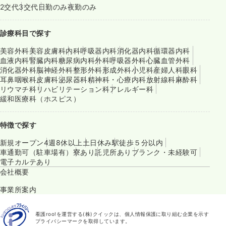
2交代
3交代
日勤のみ
夜勤のみ
診療科目で探す
美容外科
美容皮膚科
内科
呼吸器内科
消化器内科
循環器内科
血液内科
腎臓内科
糖尿病内科
外科
呼吸器外科
心臓血管外科
消化器外科
脳神経外科
整形外科
形成外科
小児科
産婦人科
眼科
耳鼻咽喉科
皮膚科
泌尿器科
精神科・心療内科
放射線科
麻酔科
リウマチ科
リハビリテーション科
アレルギー科
緩和医療科（ホスピス）
特徴で探す
新規オープン
4週8休以上
土日休み
駅徒歩５分以内
車通勤可（駐車場有）
寮あり
託児所あり
ブランク・未経験可
電子カルテあり
会社概要
事業所案内
看護roo!を運営する(株)クイックは、個人情報保護に取り組む企業を示す
プライバシーマークを取得しています。