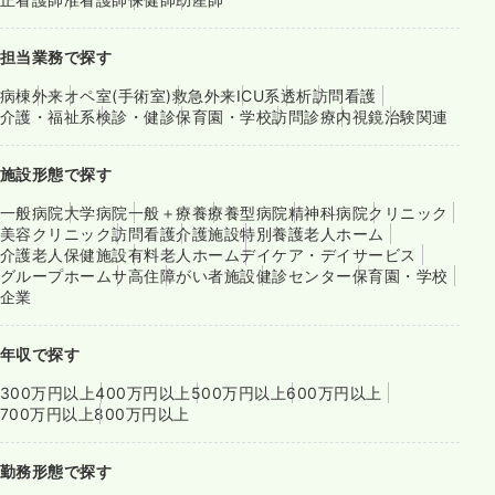
担当業務で探す
病棟
外来
オペ室(手術室)
救急外来
ICU系
透析
訪問看護
介護・福祉系
検診・健診
保育園・学校
訪問診療
内視鏡
治験関連
施設形態で探す
一般病院
大学病院
一般＋療養
療養型病院
精神科病院
クリニック
美容クリニック
訪問看護
介護施設
特別養護老人ホーム
介護老人保健施設
有料老人ホーム
デイケア・デイサービス
グループホーム
サ高住
障がい者施設
健診センター
保育園・学校
企業
年収で探す
300万円以上
400万円以上
500万円以上
600万円以上
700万円以上
800万円以上
勤務形態で探す