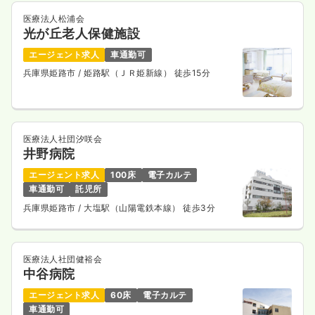
医療法人松浦会
光が丘老人保健施設
エージェント求人
車通勤可
兵庫県姫路市
/ 姫路駅（ＪＲ姫新線） 徒歩15分
医療法人社団汐咲会
井野病院
エージェント求人
100床
電子カルテ
車通勤可
託児所
兵庫県姫路市
/ 大塩駅（山陽電鉄本線） 徒歩3分
医療法人社団健裕会
中谷病院
エージェント求人
60床
電子カルテ
車通勤可