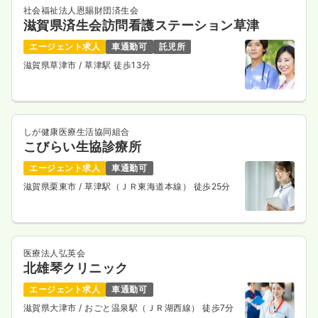
社会福祉法人恩賜財団済生会
滋賀県済生会訪問看護ステーション草津
エージェント求人
車通勤可
託児所
一時募集休止
日勤のみ（パート）
滋賀県草津市
/ 草津駅 徒歩13分
給与
お問い合わせください
時間
8:30～17:00
気になる
詳細を見る
しが健康医療生活協同組合
こびらい生協診療所
エージェント求人
車通勤可
滋賀県栗東市
/ 草津駅（ＪＲ東海道本線） 徒歩25分
医療法人弘英会
北雄琴クリニック
エージェント求人
車通勤可
滋賀県大津市
/ おごと温泉駅（ＪＲ湖西線） 徒歩7分