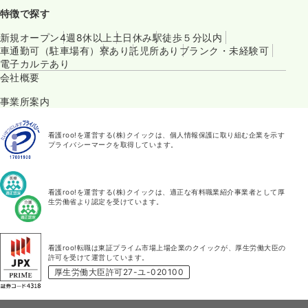
特徴で探す
新規オープン
4週8休以上
土日休み
駅徒歩５分以内
車通勤可（駐車場有）
寮あり
託児所あり
ブランク・未経験可
電子カルテあり
会社概要
事業所案内
看護roo!を運営する(株)クイックは、個人情報保護に取り組む企業を示す
プライバシーマークを取得しています。
看護roo!を運営する(株)クイックは、適正な有料職業紹介事業者として厚
生労働省より認定を受けています。
看護roo!転職は東証プライム市場上場企業のクイックが、厚生労働大臣の
許可を受けて運営しています。
厚生労働大臣許可27-ユ-020100