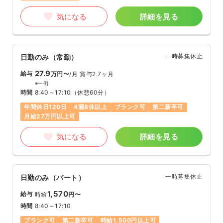
気になる
詳細を見る
一時募集休止
日勤のみ（常勤）
27.9
給与
万円〜
/月
賞与2.7ヶ月
※一例
時間
8:40～17:10
（休憩60分）
年間休日120日
4週8休以上
ブランク可
第二新卒可
月給27万円以上可
気になる
詳細を見る
一時募集休止
日勤のみ（パート）
1,570
給与
時給
円〜
時間
8:40～17:10
ブランク可
第二新卒可
時給1,500円以上可