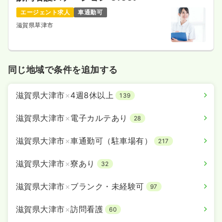
エージェント求人
車通勤可
滋賀県草津市
同じ地域で条件を追加する
滋賀県大津市
×
4週8休以上
139
滋賀県大津市
×
電子カルテあり
28
滋賀県大津市
×
車通勤可（駐車場有）
217
滋賀県大津市
×
寮あり
32
滋賀県大津市
×
ブランク・未経験可
97
滋賀県大津市
×
訪問看護
60