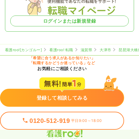
ログインまたは新規登録
看護roo![カンゴルー]
看護roo! 転職
滋賀県
大津市
琵琶湖大橋
「希望に合う求人があるか知りたい」
「転職するかどうか迷っている」など
お気軽にご相談ください
登録して相談してみる
0120-512-919
平日9:00～18:00