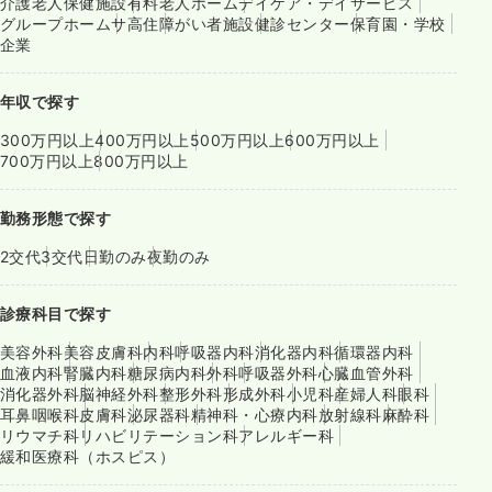
介護老人保健施設
有料老人ホーム
デイケア・デイサービス
グループホーム
サ高住
障がい者施設
健診センター
保育園・学校
企業
年収で探す
300万円以上
400万円以上
500万円以上
600万円以上
700万円以上
800万円以上
勤務形態で探す
2交代
3交代
日勤のみ
夜勤のみ
診療科目で探す
美容外科
美容皮膚科
内科
呼吸器内科
消化器内科
循環器内科
血液内科
腎臓内科
糖尿病内科
外科
呼吸器外科
心臓血管外科
消化器外科
脳神経外科
整形外科
形成外科
小児科
産婦人科
眼科
耳鼻咽喉科
皮膚科
泌尿器科
精神科・心療内科
放射線科
麻酔科
リウマチ科
リハビリテーション科
アレルギー科
緩和医療科（ホスピス）