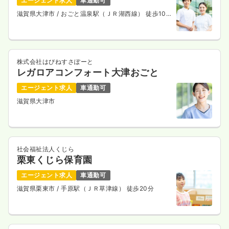
エージェント求人
車通勤可
一時募集休止
2交代（常勤）
滋賀県大津市
/ おごと温泉駅（ＪＲ湖西線） 徒歩10
分
29.7〜32.1
給与
万円
/月
賞与3.6ヶ月
※経験3年の例
時間
8:40～17:10
（休憩60分）
月給32万円以上可
株式会社はぴねすさぽーと
レガロアコンフォート大津おごと
気になる
詳細を見る
エージェント求人
車通勤可
滋賀県大津市
透析
一般＋療養
正・准看護師
社会福祉法人くじら
一時募集休止
日勤のみ（常勤）
栗東くじら保育園
34.3〜41.6
給与
万円
/月
賞与3.7ヶ月
エージェント求人
車通勤可
※一例
滋賀県栗東市
/ 手原駅（ＪＲ草津線） 徒歩20分
時間
8:30～17:00
（休憩60分）
年間休日120日
月給40万円以上可
気になる
詳細を見る