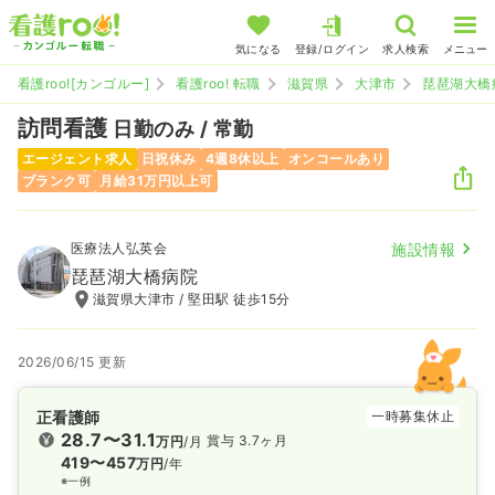
気になる
登録/ログイン
求人検索
メニュー
看護roo![カンゴルー]
看護roo! 転職
滋賀県
大津市
琵琶湖大橋
訪問看護
日勤のみ / 常勤
エージェント求人
日祝休み
4週8休以上
オンコールあり
ブランク可
月給31万円以上可
医療法人弘英会
施設情報
琵琶湖大橋病院
滋賀県大津市 / 堅田駅 徒歩15分
2026/06/15 更新
正看護師
一時募集休止
28.7〜31.1
賞与 3.7ヶ月
万円
/月
419〜457
万円
/年
※一例