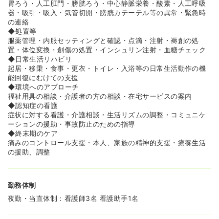
胃ろう・人工肛門・膀胱ろう・中心静脈栄養・酸素・人工呼吸
器・吸引・吸入・気管切開・膀胱カテーテル等の異常・緊急時
の連絡
◆処置等
服薬管理・内服セッティングと確認・点滴・注射・褥創の処
置・体位変換・創傷の処置・インシュリン注射・血糖チェック
◆日常生活リハビリ
起居・移乗・食事・更衣・トイレ・入浴等の日常生活動作の機
能回復にむけての支援
◆環境へのアプローチ
福祉用具の相談・介護者の方の相談・在宅サービスの案内
◆認知症の看護
症状に対する看護・介護相談・生活リズムの調整・コミュニケ
ーションの援助・事故防止のための指導
◆終末期のケア
痛みのコントロール支援・本人、家族の精神的支援・療養生活
の援助、調整
勤務体制
夜勤・当直体制：看護師3名 看護助手1名