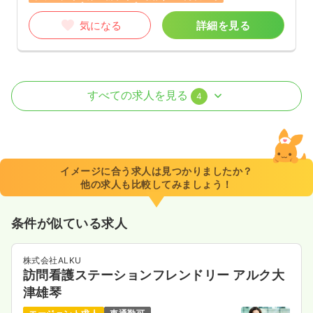
気になる
詳細を見る
オペ室(手術室)
一般＋療養
正看護師
すべての求人を見る
4
日勤のみ（常勤）
32.3〜39.6
給与
万円
/月
賞与3.7ヶ月
※一例
イメージに合う求人は見つかりましたか？
時間
8:40～17:10
（休憩60分）
他の求人も比較してみましょう！
日祝休み
年間休日120日
4週8休以上
月給39万円以上可
条件が似ている求人
気になる
詳細を見る
株式会社ALKU
訪問看護ステーションフレンドリー アルク大
外来
一般＋療養
正看護師
津雄琴