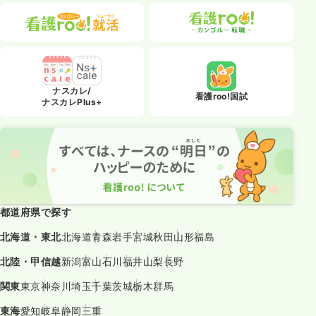
ナスカレ/
看護roo!国試
ナスカレPlus+
都道府県で探す
北海道・東北
北海道
青森
岩手
宮城
秋田
山形
福島
北陸・甲信越
新潟
富山
石川
福井
山梨
長野
関東
東京
神奈川
埼玉
千葉
茨城
栃木
群馬
東海
愛知
岐阜
静岡
三重