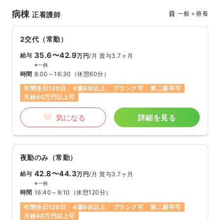
病棟
一般＋療養
正看護師
2交代（常勤）
35.6〜42.9
給与
万円
/月
賞与3.7ヶ月
※一例
時間
8:00～16:30
（休憩60分）
年間休日120日
4週8休以上
ブランク可
第二新卒可
月給40万円以上可
気になる
詳細を見る
夜勤のみ（常勤）
42.8〜44.3
給与
万円
/月
賞与3.7ヶ月
※一例
時間
16:40～9:10
（休憩120分）
年間休日120日
4週8休以上
ブランク可
第二新卒可
月給40万円以上可