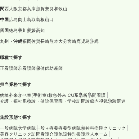
関西
大阪
京都
兵庫
滋賀
奈良
和歌山
中国
広島
岡山
鳥取
島根
山口
四国
徳島
香川
愛媛
高知
九州・沖縄
福岡
佐賀
長崎
熊本
大分
宮崎
鹿児島
沖縄
職種で探す
正看護師
准看護師
保健師
助産師
担当業務で探す
病棟
外来
オペ室(手術室)
救急外来
ICU系
透析
訪問看護
介護・福祉系
検診・健診
保育園・学校
訪問診療
内視鏡
治験関連
施設形態で探す
一般病院
大学病院
一般＋療養
療養型病院
精神科病院
クリニック
美容クリニック
訪問看護
介護施設
特別養護老人ホーム