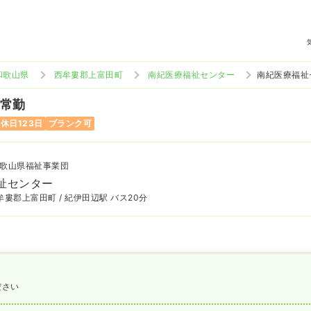
和歌山県
西牟婁郡上富田町
南紀医療福祉センター
南紀医療福祉
 常勤
休日123日
ブランク可
歌山県福祉事業団
祉センター
婁郡上富田町 / 紀伊田辺駅 バス20分
ださい