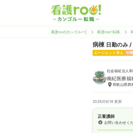
看護roo![カンゴルー]
看護roo! 転職
病棟
日勤のみ /
エージェント求人
年間
社会福祉法人和
南紀医療福
和歌山県西牟
2026/06/18 更新
正看護師
お問い合わせく