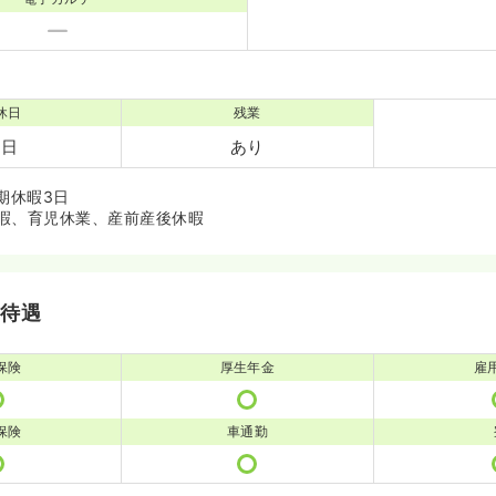
休日
残業
3日
あり
期休暇3日
暇、育児休業、産前産後休暇
・待遇
保険
厚生年金
雇
保険
車通勤