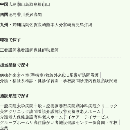
中国
広島
岡山
鳥取
島根
山口
四国
徳島
香川
愛媛
高知
九州・沖縄
福岡
佐賀
長崎
熊本
大分
宮崎
鹿児島
沖縄
職種で探す
正看護師
准看護師
保健師
助産師
担当業務で探す
病棟
外来
オペ室(手術室)
救急外来
ICU系
透析
訪問看護
介護・福祉系
検診・健診
保育園・学校
訪問診療
内視鏡
治験関連
施設形態で探す
一般病院
大学病院
一般＋療養
療養型病院
精神科病院
クリニック
美容クリニック
訪問看護
介護施設
特別養護老人ホーム
介護老人保健施設
有料老人ホーム
デイケア・デイサービス
グループホーム
サ高住
障がい者施設
健診センター
保育園・学校
企業