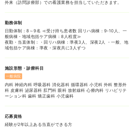
外来（訪問診療部）での看護業務を担当していただきます。
勤務体制
日勤体制：8～9名 ≪受け持ち患者数 回リハ病棟：9-10人、一
般病棟・地域包括ケア病棟：8人程度≫
夜勤・当直体制：・回リハ病棟：準夜3人、深夜2人 ・一般、地
域包括ケア病棟：準夜・深夜共に3人ずつ
施設形態・診療科目
一般病院
内科 神経内科 呼吸器科 消化器科 循環器科 小児科 外科 整形外
科 皮膚科 泌尿器科 肛門科 眼科 放射線科 心療内科 リハビリテ
ーション科 歯科 矯正歯科 小児歯科
応募資格
経験が2年以上ある当直ができる方