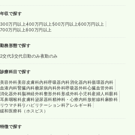
年収で探す
300万円以上
400万円以上
500万円以上
600万円以上
700万円以上
800万円以上
勤務形態で探す
2交代
3交代
日勤のみ
夜勤のみ
診療科目で探す
美容外科
美容皮膚科
内科
呼吸器内科
消化器内科
循環器内科
血液内科
腎臓内科
糖尿病内科
外科
呼吸器外科
心臓血管外科
消化器外科
脳神経外科
整形外科
形成外科
小児科
産婦人科
眼科
耳鼻咽喉科
皮膚科
泌尿器科
精神科・心療内科
放射線科
麻酔科
リウマチ科
リハビリテーション科
アレルギー科
緩和医療科（ホスピス）
特徴で探す