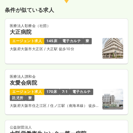
気になる
詳細を見る
条件が似ている求人
医療法人彰療会（社団）
一時募集休止
夜勤のみ（パート）
大正病院
3.0
給与
万円〜
/回
エージェント求人
145床
電子カルテ
寮
時間
16:45～9:00
大阪府大阪市大正区
/ 大正駅 徒歩10分
日祝休み
気になる
詳細を見る
医療法人讃和会
友愛会病院
エージェント求人
170床
7:1
電子カルテ
託児所
寮
大阪府大阪市住之江区
/ 住ノ江駅（南海本線） 徒歩5
分
公益財団法人