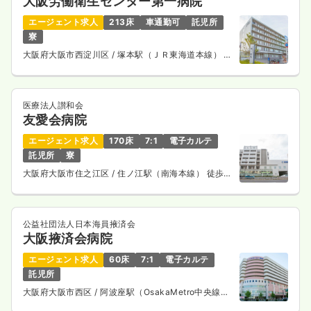
大阪労働衛生センター第一病院
エージェント求人
213床
車通勤可
託児所
寮
大阪府大阪市西淀川区
/ 塚本駅（ＪＲ東海道本線） バ
ス5分
医療法人讃和会
友愛会病院
エージェント求人
170床
7:1
電子カルテ
託児所
寮
大阪府大阪市住之江区
/ 住ノ江駅（南海本線） 徒歩5
分
公益社団法人日本海員掖済会
大阪掖済会病院
エージェント求人
60床
7:1
電子カルテ
託児所
大阪府大阪市西区
/ 阿波座駅（OsakaMetro中央線）
徒歩7分