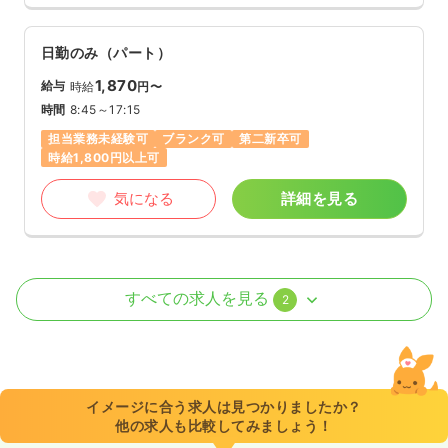
日勤のみ（パート）
1,870
給与
時給
円〜
時間
8:45～17:15
担当業務未経験可
ブランク可
第二新卒可
時給1,800円以上可
気になる
詳細を見る
外来
一般病院
正看護師
すべての求人を見る
2
日勤のみ（パート）
1,800
給与
時給
円〜
時間
8:45～17:15
イメージに合う求人は見つかりましたか？
他の求人も比較してみましょう！
日祝休み
時給1,800円以上可