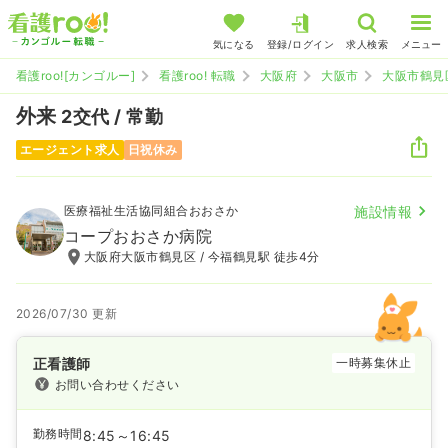
気になる
登録/ログイン
求人検索
メニュー
看護roo![カンゴルー]
看護roo! 転職
大阪府
大阪市
大阪市鶴見
外来
2交代 / 常勤
エージェント求人
日祝休み
医療福祉生活協同組合おおさか
施設情報
コープおおさか病院
大阪府大阪市鶴見区 / 今福鶴見駅 徒歩4分
2026/07/30 更新
正看護師
一時募集休止
お問い合わせください
勤務時間
8:45～16:45