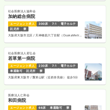
社会医療法人協和会
加納総合病院
エージェント求人
300床
7:1
電子カルテ
託児所
寮
大阪府大阪市北区
/ 天神橋筋六丁目駅（OsakaMetro
谷町線） 徒歩1分
社会医療法人若弘会
若草第一病院
エージェント求人
230床
7:1
電子カルテ
車通勤可
託児所
寮
大阪府東大阪市
/ 瓢箪山駅（近鉄奈良線） 徒歩5分
医療法人仁和会
和田病院
エージェント求人
66床
車通勤可
寮