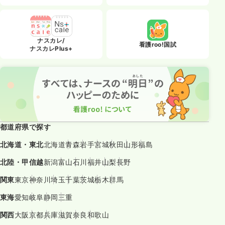
ナスカレ/
看護roo!国試
ナスカレPlus+
都道府県で探す
北海道・東北
北海道
青森
岩手
宮城
秋田
山形
福島
北陸・甲信越
新潟
富山
石川
福井
山梨
長野
関東
東京
神奈川
埼玉
千葉
茨城
栃木
群馬
東海
愛知
岐阜
静岡
三重
関西
大阪
京都
兵庫
滋賀
奈良
和歌山