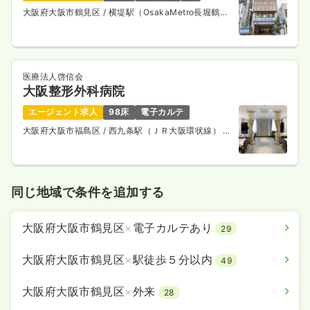
大阪府大阪市鶴見区
/ 横堤駅（OsakaMetro長堀鶴見
緑地線） 徒歩1分
医療法人啓信会
大阪整形外科病院
エージェント求人
98床
電子カルテ
大阪府大阪市福島区
/ 西九条駅（ＪＲ大阪環状線） 徒
歩8分
同じ地域で条件を追加する
大阪府大阪市鶴見区
×
電子カルテあり
29
大阪府大阪市鶴見区
×
駅徒歩５分以内
49
大阪府大阪市鶴見区
×
外来
28