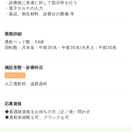
◆総合病院のような教育体制ではありませんが、法人独自
・診療後に患者に対して指示等を行う
のカリキュラムに沿って、個人個人に合わせつつ、先輩看
・電子カルテの入力
護師様が丁寧に教えていただけます。
・薬品、衛生材料、診療台の整備 等
◆3つの透析クリニックを持っているため、自己研鑽のた
め、他施設への見学や交流も可能なことが特徴です。
業務詳細
≪マイカー通勤OK≫
◆天候に左右されることなく快適に通えます。
透析ベッド数：34床
回転数：月水金：午前30名・午後30名/火木土：午前30名
施設形態・診療科目
クリニック
人工透析科、泌尿器科
応募資格
◆看護師資格をお待ちの方（正／准）問わず
◆透析未経験も可、ブランクも可