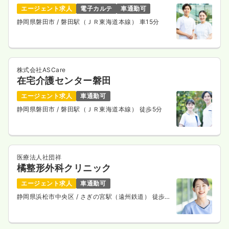
エージェント求人
電子カルテ
車通勤可
静岡県磐田市
/ 磐田駅（ＪＲ東海道本線） 車15分
株式会社ASCare
在宅介護センター磐田
エージェント求人
車通勤可
静岡県磐田市
/ 磐田駅（ＪＲ東海道本線） 徒歩5分
医療法人社団祥
橘整形外科クリニック
エージェント求人
車通勤可
静岡県浜松市中央区
/ さぎの宮駅（遠州鉄道） 徒歩
14分