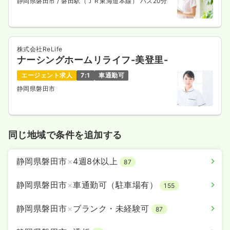
静岡県磐田市
/ 磐田駅（ＪＲ東海道本線） バス20分
株式会社ReLife
ナーシングホームリライフ-美登里-
エージェント求人
7:1
車通勤可
静岡県磐田市
同じ地域で条件を追加する
静岡県磐田市
×
4週8休以上
87
静岡県磐田市
×
車通勤可（駐車場有）
155
静岡県磐田市
×
ブランク・未経験可
87