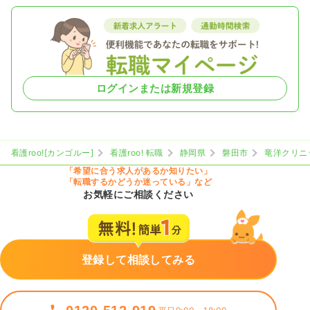
ログインまたは新規登録
看護roo![カンゴルー]
看護roo! 転職
静岡県
磐田市
竜洋クリニ
「希望に合う求人があるか知りたい」
「転職するかどうか迷っている」など
お気軽にご相談ください
登録して相談してみる