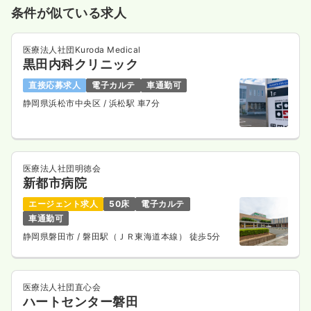
条件が似ている求人
医療法人社団Kuroda Medical
黒田内科クリニック
直接応募求人
電子カルテ
車通勤可
静岡県浜松市中央区
/ 浜松駅 車7分
医療法人社団明徳会
新都市病院
エージェント求人
50床
電子カルテ
車通勤可
静岡県磐田市
/ 磐田駅（ＪＲ東海道本線） 徒歩5分
医療法人社団直心会
ハートセンター磐田