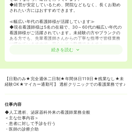
◆経営が安定しているため、閉院などもなく、長くお勤め
されたい方にはおすすめできます。
≪幅広い年代の看護師様が活躍しています≫
◆現在看護師様は5名の在籍で、30～60代の幅広い年代の
看護師様がご活躍されています。未経験の方やブランクの
ある方でも、先輩看護師さんからの丁寧な指導で皆様業務
に慣れていますので、安心してご勤務できます！
続きを読む
≪ワークライフバランスを取りたい看護師さんにお薦めの
求人です！≫
◆日勤常勤で時間がきっちり決まっている透析は残業が少
ないので、「帰りが遅くなるのはイヤ！」という方にもオ
ススメです。
【日勤のみ★完全週休二日制★年間休日119日★残業なし★未
◆準夜勤がない貴重な透析求人になります。ご家庭の事情
経験OK★マイカー通勤可】 透析クリニックでの看護業務です♪
で夜遅くまで働けない方にはオススメです。
◆完全週休二日制で日曜日固定休みのため、予定を立てや
すく、お休みも充実させることができます。
仕事内容
◆年間休日も毎年120日前後と多めです。
◆人工透析、泌尿器科外来の看護師業務全般
≪教育体制もしっかりされています≫
＜主な仕事内容＞
◆ブランクのある方、未経験の方も安心して働くことがで
・患者に対して予診を行う
きます。
・医師の診療介助