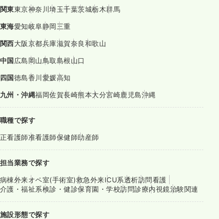
関東
東京
神奈川
埼玉
千葉
茨城
栃木
群馬
東海
愛知
岐阜
静岡
三重
関西
大阪
京都
兵庫
滋賀
奈良
和歌山
中国
広島
岡山
鳥取
島根
山口
四国
徳島
香川
愛媛
高知
九州・沖縄
福岡
佐賀
長崎
熊本
大分
宮崎
鹿児島
沖縄
職種で探す
正看護師
准看護師
保健師
助産師
担当業務で探す
病棟
外来
オペ室(手術室)
救急外来
ICU系
透析
訪問看護
介護・福祉系
検診・健診
保育園・学校
訪問診療
内視鏡
治験関連
施設形態で探す