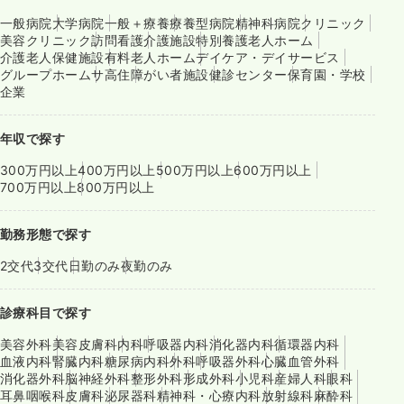
一般病院
大学病院
一般＋療養
療養型病院
精神科病院
クリニック
美容クリニック
訪問看護
介護施設
特別養護老人ホーム
介護老人保健施設
有料老人ホーム
デイケア・デイサービス
グループホーム
サ高住
障がい者施設
健診センター
保育園・学校
企業
年収で探す
300万円以上
400万円以上
500万円以上
600万円以上
700万円以上
800万円以上
勤務形態で探す
2交代
3交代
日勤のみ
夜勤のみ
診療科目で探す
美容外科
美容皮膚科
内科
呼吸器内科
消化器内科
循環器内科
血液内科
腎臓内科
糖尿病内科
外科
呼吸器外科
心臓血管外科
消化器外科
脳神経外科
整形外科
形成外科
小児科
産婦人科
眼科
耳鼻咽喉科
皮膚科
泌尿器科
精神科・心療内科
放射線科
麻酔科