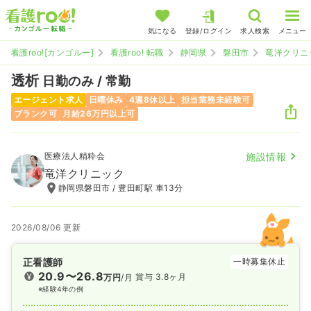
気になる
登録/ログイン
求人検索
メニュー
看護roo![カンゴルー]
看護roo! 転職
静岡県
磐田市
竜洋クリニ
透析
日勤のみ / 常勤
エージェント求人
日曜休み
4週8休以上
担当業務未経験可
ブランク可
月給26万円以上可
医療法人精粋会
施設情報
竜洋クリニック
静岡県磐田市 / 豊田町駅 車13分
2026/08/06 更新
正看護師
一時募集休止
20.9〜26.8
賞与 3.8ヶ月
万円
/月
※経験4年の例