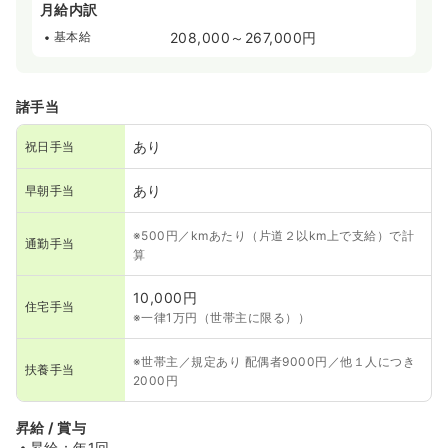
月給内訳
基本給
208,000～267,000円
諸手当
あり
祝日手当
あり
早朝手当
※500円／kmあたり（片道２以km上で支給）で計
通勤手当
算
10,000円
住宅手当
※一律1万円（世帯主に限る））
※世帯主／規定あり 配偶者9000円／他１人につき
扶養手当
2000円
昇給 / 賞与
昇給：年1回