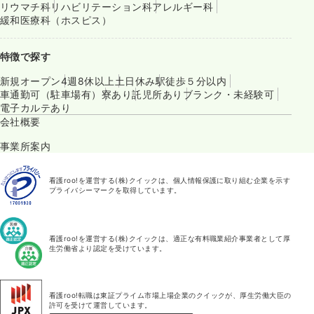
リウマチ科
リハビリテーション科
アレルギー科
緩和医療科（ホスピス）
特徴で探す
新規オープン
4週8休以上
土日休み
駅徒歩５分以内
車通勤可（駐車場有）
寮あり
託児所あり
ブランク・未経験可
電子カルテあり
会社概要
事業所案内
看護roo!を運営する(株)クイックは、個人情報保護に取り組む企業を示す
プライバシーマークを取得しています。
看護roo!を運営する(株)クイックは、適正な有料職業紹介事業者として厚
生労働省より認定を受けています。
看護roo!転職は東証プライム市場上場企業のクイックが、厚生労働大臣の
許可を受けて運営しています。