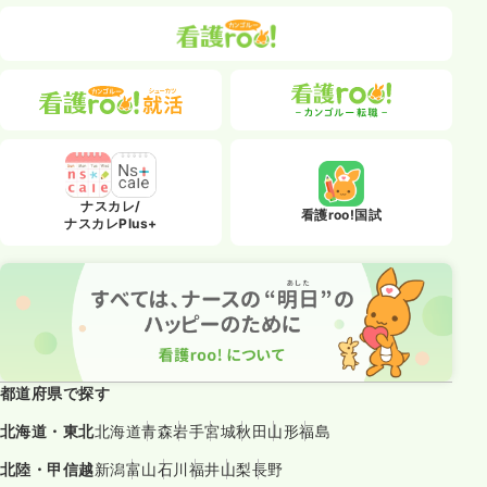
ナスカレ/
看護roo!国試
ナスカレPlus+
都道府県で探す
北海道・東北
北海道
青森
岩手
宮城
秋田
山形
福島
北陸・甲信越
新潟
富山
石川
福井
山梨
長野