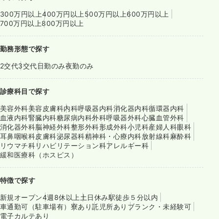
300万円以上
400万円以上
500万円以上
600万円以上
700万円以上
800万円以上
勤務形態で探す
2交代
3交代
日勤のみ
夜勤のみ
診療科目で探す
美容外科
美容皮膚科
内科
呼吸器内科
消化器内科
循環器内科
血液内科
腎臓内科
糖尿病内科
外科
呼吸器外科
心臓血管外科
消化器外科
脳神経外科
整形外科
形成外科
小児科
産婦人科
眼科
耳鼻咽喉科
皮膚科
泌尿器科
精神科・心療内科
放射線科
麻酔科
リウマチ科
リハビリテーション科
アレルギー科
緩和医療科（ホスピス）
特徴で探す
新規オープン
4週8休以上
土日休み
駅徒歩５分以内
車通勤可（駐車場有）
寮あり
託児所あり
ブランク・未経験可
電子カルテあり