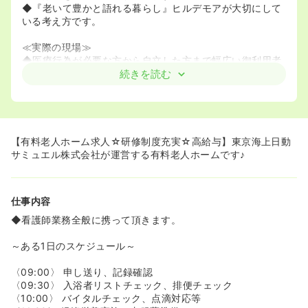
◆『老いて豊かと語れる暮らし』ヒルデモアが大切にして
いる考え方です。
≪実際の現場≫
◆医療行為が必要な方から自立した方まで幅広い御利用者
様がいらっしゃいます。看護の業務内容は決まっておら
続きを読む
ず、お一人お一人に合わせた看護を行います。
◆スタッフ体制は、看護師様が日勤帯では2名ほど、夜勤
帯では1名となっております。ヘルパーさんも数名いらっし
ゃり、協力して看護業務に携わって頂きます。実際の医療
行為は2～3割、大半は御利用者様とのコミュニケーション
【有料老人ホーム求人☆研修制度充実☆高給与】東京海上日動
や、御利用者様の生活のお手伝いの時間となっておりま
サミュエル株式会社が運営する有料老人ホームです♪
す。
◆夜勤帯は休憩1時間、仮眠1時間を取って頂けます。仮眠
はベッドで取れることが出来ます♪
仕事内容
≪研修制度≫
◆看護師業務全般に携って頂きます。
◆入職1・2日目は横浜で研修を受けて頂き、基礎的なこと
を学びます。その後は定期的な研修が実施されており、年
～ある1日のスケジュール～
に数回横浜で研修を受けて頂きます☆「看護師様1人体制
なのでなんとなく不安･･･」という方も御安心下さい♪
〈09:00〉 申し送り、記録確認
〈09:30〉 入浴者リストチェック、排便チェック
≪ワークライフバランスも充実！≫
〈10:00〉 バイタルチェック、点滴対応等