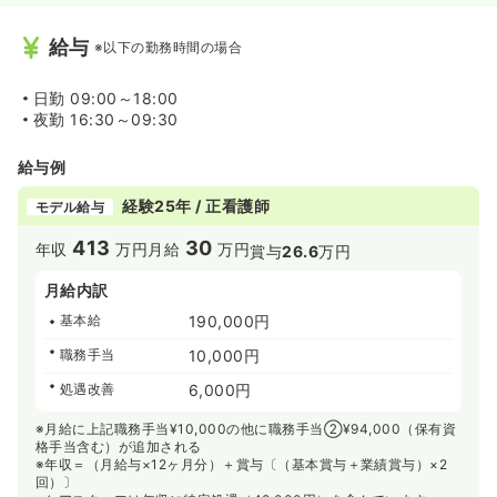
給与
※以下の勤務時間の場合
日勤
09:00～18:00
夜勤
16:30～09:30
給与例
経験25年 / 正看護師
モデル給与
413
30
年収
万円
月給
万円
賞与
26.6
万円
月給内訳
基本給
190,000円
職務手当
10,000円
処遇改善
6,000円
※月給に上記職務手当¥10,000の他に職務手当②¥94,000（保有資
格手当含む）が追加される
※年収＝（月給与×12ヶ月分）＋賞与〔（基本賞与＋業績賞与）×2
回）〕