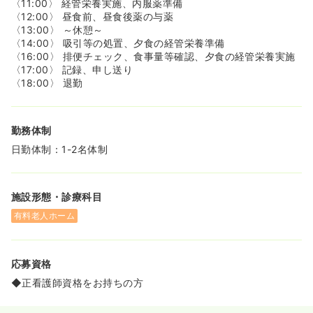
◆入社１か月後に年間20日分の有給を付与します。半日単
〈11:00〉 経管栄養実施、内服薬準備
位で取得可能です。
〈12:00〉 昼食前、昼食後薬の与薬
◆有給休暇とは別に5日間連続(特別連続)休暇があります。
〈13:00〉 ～休憩～
◆産前産後休業、育児休業、復職後の短時間勤務制度など
〈14:00〉 吸引等の処置、夕食の経管栄養準備
が充実しています。
〈16:00〉 排便チェック、食事量等確認、夕食の経管栄養実施
〈17:00〉 記録、申し送り
〈18:00〉 退勤
勤務体制
日勤体制：1-2名体制
施設形態・診療科目
有料老人ホーム
応募資格
◆正看護師資格をお持ちの方