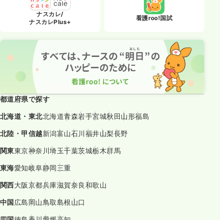
ナスカレ/
看護roo!国試
ナスカレPlus+
都道府県で探す
北海道・東北
北海道
青森
岩手
宮城
秋田
山形
福島
北陸・甲信越
新潟
富山
石川
福井
山梨
長野
関東
東京
神奈川
埼玉
千葉
茨城
栃木
群馬
東海
愛知
岐阜
静岡
三重
関西
大阪
京都
兵庫
滋賀
奈良
和歌山
中国
広島
岡山
鳥取
島根
山口
四国
徳島
香川
愛媛
高知