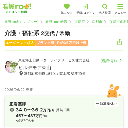
気になる
登録/ログイン
求人検索
メニュー
看護roo![カンゴルー]
看護roo! 転職
京都府
京都市
京都市山科
介護・福祉系
2交代 / 常勤
エージェント求人
ブランク可
月給36万円以上可
東京海上日動ベターライフサービス株式会社
施設情報
ヒルデモア東山
京都府京都市山科区 / 蹴上駅 徒歩15分
2026/06/22 更新
正看護師
一時募集休止
34.0〜36.2
賞与 2回
万円
/月
457〜487
万円
/年
※経験7年の例