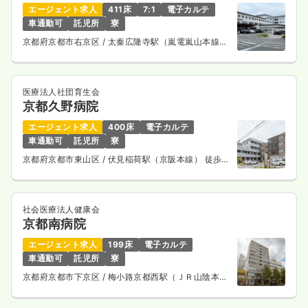
エージェント求人
411床
7:1
電子カルテ
車通勤可
託児所
寮
京都府京都市右京区
/ 太秦広隆寺駅（嵐電嵐山本線）
徒歩9分
医療法人社団育生会
京都久野病院
エージェント求人
400床
電子カルテ
車通勤可
託児所
寮
京都府京都市東山区
/ 伏見稲荷駅（京阪本線） 徒歩5
分
社会医療法人健康会
京都南病院
エージェント求人
199床
電子カルテ
車通勤可
託児所
寮
京都府京都市下京区
/ 梅小路京都西駅（ＪＲ山陰本
線） 徒歩10分