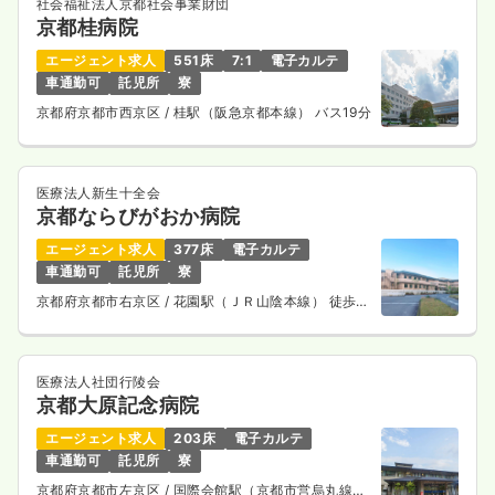
社会福祉法人京都社会事業財団
京都桂病院
エージェント求人
551床
7:1
電子カルテ
車通勤可
託児所
寮
京都府京都市西京区
/ 桂駅（阪急京都本線） バス19分
医療法人新生十全会
京都ならびがおか病院
エージェント求人
377床
電子カルテ
車通勤可
託児所
寮
京都府京都市右京区
/ 花園駅（ＪＲ山陰本線） 徒歩8
分
医療法人社団行陵会
京都大原記念病院
エージェント求人
203床
電子カルテ
車通勤可
託児所
寮
京都府京都市左京区
/ 国際会館駅（京都市営烏丸線）