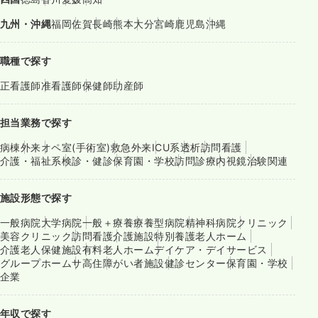
九州・沖縄
福岡
佐賀
長崎
熊本
大分
宮崎
鹿児島
沖縄
職種で探す
正看護師
准看護師
保健師
助産師
担当業務で探す
病棟
外来
オペ室(手術室)
救急外来
ICU系
透析
訪問看護
介護・福祉系
検診・健診
保育園・学校
訪問診療
内視鏡
治験関連
施設形態で探す
一般病院
大学病院
一般＋療養
療養型病院
精神科病院
クリニック
美容クリニック
訪問看護
介護施設
特別養護老人ホーム
介護老人保健施設
有料老人ホーム
デイケア・デイサービス
グループホーム
サ高住
障がい者施設
健診センター
保育園・学校
企業
年収で探す