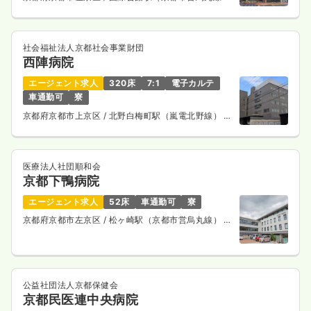
バス18分
社会福祉法人京都社会事業財団
西陣病院
エージェント求人
320床
7:1
電子カルテ
車通勤可
寮
京都府京都市上京区
/ 北野白梅町駅（嵐電北野線） 徒
歩15分
医療法人社団順和会
京都下鴨病院
エージェント求人
52床
車通勤可
寮
京都府京都市左京区
/ 松ヶ崎駅（京都市営烏丸線） 徒
歩15分
公益社団法人京都保健会
京都民医連中央病院