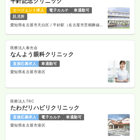
平針記念クリニック
エージェント求人
電子カルテ
車通勤可
託児所
愛知県名古屋市天白区
/ 平針駅（名古屋市営鶴舞線）
徒歩13分
医療法人春光会
なんよう眼科クリニック
直接応募求人
車通勤可
愛知県名古屋市港区
医療法人TRC
たわだリハビリクリニック
直接応募求人
電子カルテ
車通勤可
愛知県名古屋市港区