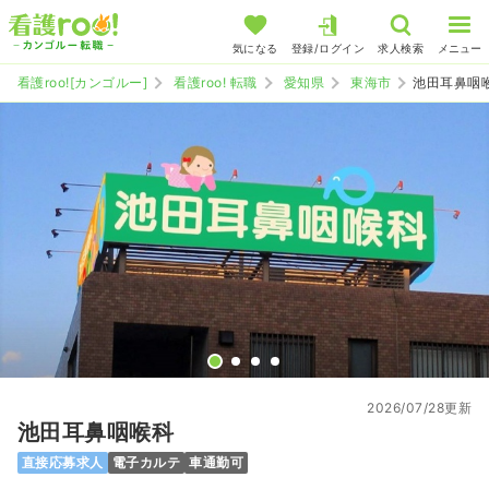
気になる
登録/ログイン
求人検索
メニュー
看護roo![カンゴルー]
看護roo! 転職
愛知県
東海市
池田耳鼻咽
2026/07/28更新
池田耳鼻咽喉科
直接応募求人
電子カルテ
車通勤可