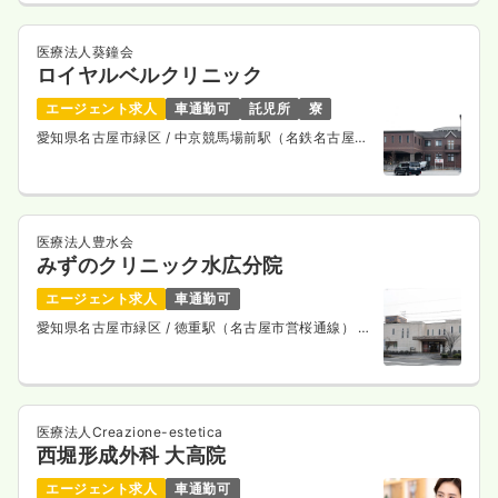
医療法人葵鐘会
ロイヤルベルクリニック
エージェント求人
車通勤可
託児所
寮
愛知県名古屋市緑区
/ 中京競馬場前駅（名鉄名古屋本
線） 車10分
医療法人豊水会
みずのクリニック水広分院
エージェント求人
車通勤可
愛知県名古屋市緑区
/ 徳重駅（名古屋市営桜通線） バ
ス11分
医療法人Creazione-estetica
西堀形成外科 大高院
エージェント求人
車通勤可