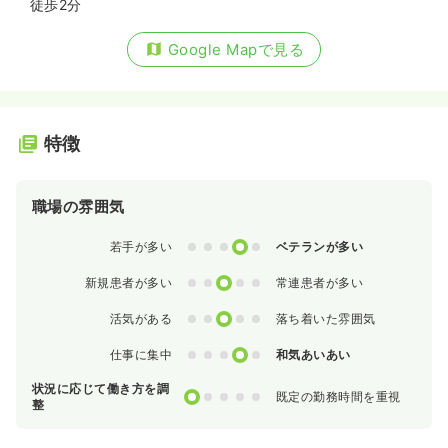
徒歩2分
Google Mapで見る
特徴
職場の雰囲気
0
1
2
3
4
若手が多い
ベテランが多い
0
1
2
3
4
新規患者が多い
常連患者が多い
0
1
2
3
4
活気がある
落ち着いた雰囲気
0
1
2
3
4
仕事に集中
和気あいあい
状況に応じて働き方を調
0
1
2
3
4
既定の勤務時間を重視
整