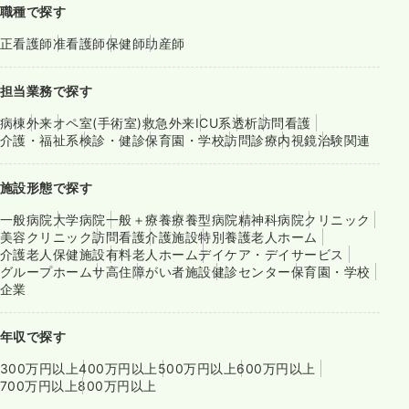
職種で探す
正看護師
准看護師
保健師
助産師
担当業務で探す
病棟
外来
オペ室(手術室)
救急外来
ICU系
透析
訪問看護
介護・福祉系
検診・健診
保育園・学校
訪問診療
内視鏡
治験関連
施設形態で探す
一般病院
大学病院
一般＋療養
療養型病院
精神科病院
クリニック
美容クリニック
訪問看護
介護施設
特別養護老人ホーム
介護老人保健施設
有料老人ホーム
デイケア・デイサービス
グループホーム
サ高住
障がい者施設
健診センター
保育園・学校
企業
年収で探す
300万円以上
400万円以上
500万円以上
600万円以上
700万円以上
800万円以上