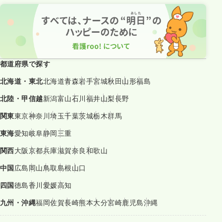
都道府県で探す
北海道・東北
北海道
青森
岩手
宮城
秋田
山形
福島
北陸・甲信越
新潟
富山
石川
福井
山梨
長野
関東
東京
神奈川
埼玉
千葉
茨城
栃木
群馬
東海
愛知
岐阜
静岡
三重
関西
大阪
京都
兵庫
滋賀
奈良
和歌山
中国
広島
岡山
鳥取
島根
山口
四国
徳島
香川
愛媛
高知
九州・沖縄
福岡
佐賀
長崎
熊本
大分
宮崎
鹿児島
沖縄