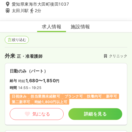
愛知県東海市大田町後田1037
太田川駅
2分
池田耳鼻咽喉科
求人情報
施設情報
絞り込む
外来
クリニック
正・准看護師
日勤のみ（パート）
1,680〜1,850
給与
時給
円
時間
14:55～19:25
日祝休み
担当業務未経験可
ブランク可
扶養内可
新卒可
第二新卒可
時給1,800円以上可
気になる
詳細を見る