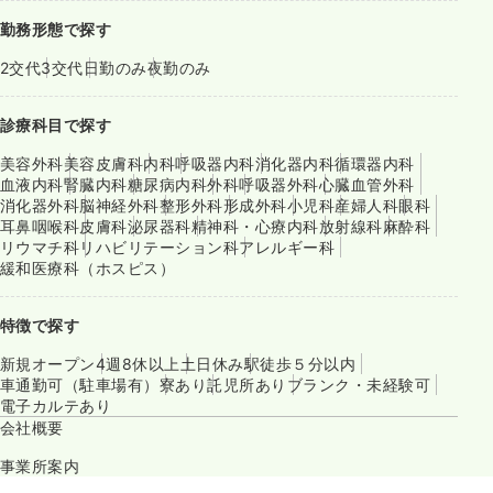
勤務形態で探す
2交代
3交代
日勤のみ
夜勤のみ
診療科目で探す
美容外科
美容皮膚科
内科
呼吸器内科
消化器内科
循環器内科
血液内科
腎臓内科
糖尿病内科
外科
呼吸器外科
心臓血管外科
消化器外科
脳神経外科
整形外科
形成外科
小児科
産婦人科
眼科
耳鼻咽喉科
皮膚科
泌尿器科
精神科・心療内科
放射線科
麻酔科
リウマチ科
リハビリテーション科
アレルギー科
緩和医療科（ホスピス）
特徴で探す
新規オープン
4週8休以上
土日休み
駅徒歩５分以内
車通勤可（駐車場有）
寮あり
託児所あり
ブランク・未経験可
電子カルテあり
会社概要
事業所案内