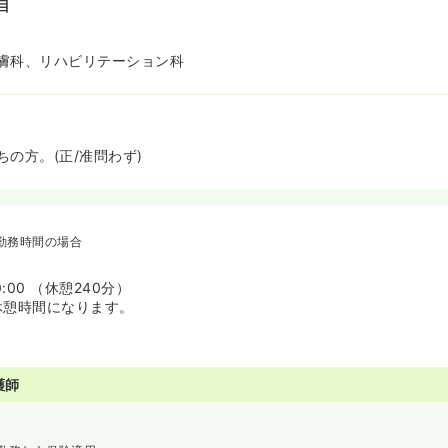
目
膚科、リハビリテーション科
の方。(正/准問わず)
勤務時間の場合
0:00 （休憩240分）
0が休憩時間になります。
護師