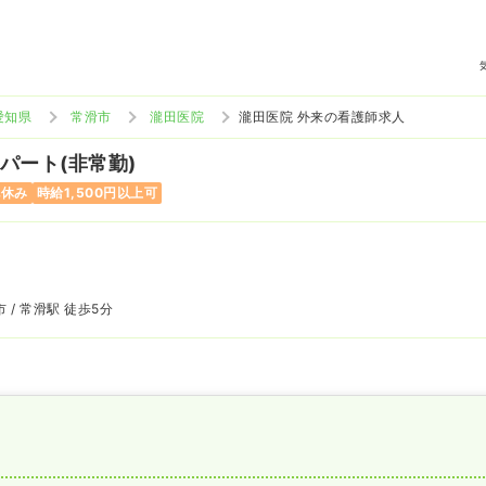
愛知県
常滑市
瀧田医院
瀧田医院 外来の看護師求人
 パート(非常勤)
祝休み
時給1,500円以上可
 / 常滑駅 徒歩5分