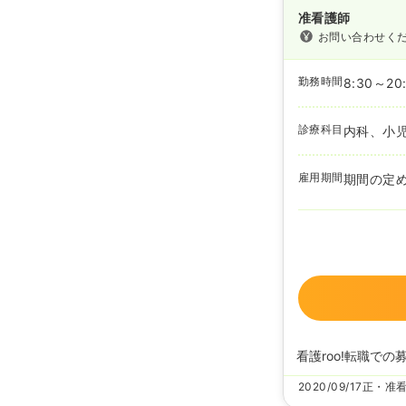
准看護師
お問い合わせく
勤務時間
8:30～20
診療科目
内科、小
雇用期間
期間の定
看護roo!転職での
2020/09/17
正・准