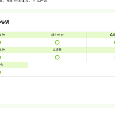
暇、産前産後休暇、育児休業
・待遇
保険
厚生年金
雇
保険
車通勤
職金