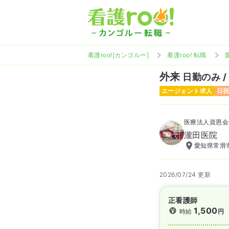
看護roo![カンゴルー]
看護roo! 転職
外来
日勤のみ /
エージェント求人
日
医療法人資恩会
瀧田医院
愛知県常滑市
2026/07/24 更新
正看護師
1,500
時給
円