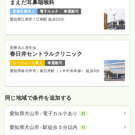
まえだ耳鼻咽喉科
直接応募求人
電子カルテ
車通勤可
愛知県江南市
/ 江南駅 徒歩20分
医療法人啓生会
春日井セントラルクリニック
エージェント求人
車通勤可
愛知県春日井市
/ 春日井駅（ＪＲ中央本線） 徒歩3分
同じ地域で条件を追加する
愛知県犬山市
×
電子カルテあり
21
愛知県犬山市
×
駅徒歩５分以内
11