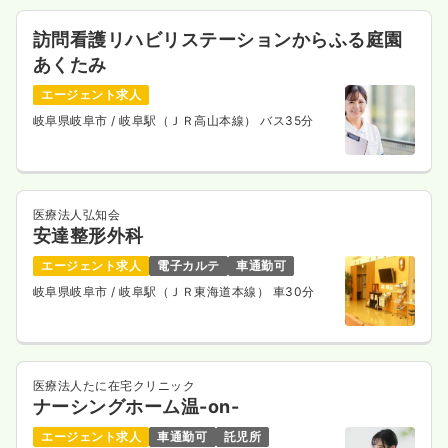
訪問看護リハビリステーションからふる庭園
あくたみ
エージェント求人
岐阜県岐阜市
/ 岐阜駅（ＪＲ高山本線） バス35分
医療法人弘知会
安達整形外科
エージェント求人
電子カルテ
車通勤可
岐阜県岐阜市
/ 岐阜駅（ＪＲ東海道本線） 車30分
医療法人たに在宅クリニック
ナーシングホーム温-on-
エージェント求人
車通勤可
託児所