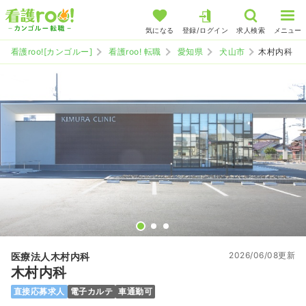
気になる
登録/ログイン
求人検索
メニュー
看護roo![カンゴルー]
看護roo! 転職
愛知県
犬山市
木村内科
2026/06/08更新
医療法人木村内科
木村内科
直接応募求人
電子カルテ
車通勤可