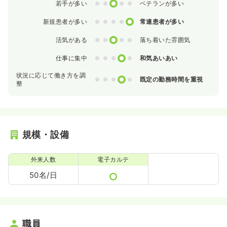
0
1
2
3
4
若手が多い
ベテランが多い
0
1
2
3
4
新規患者が多い
常連患者が多い
0
1
2
3
4
活気がある
落ち着いた雰囲気
0
1
2
3
4
仕事に集中
和気あいあい
状況に応じて働き方を調
0
1
2
3
4
既定の勤務時間を重視
整
規模・設備
外来人数
電子カルテ
50名/日
職員