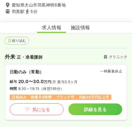
愛知県犬山市羽黒神明6番地
羽黒駅
5分
木村内科
求人情報
施設情報
絞り込む
外来
クリニック
正・准看護師
一時募集休止
日勤のみ（常勤）
20.0〜30.0
給与
万円
/月
賞与3.5ヶ月
時間
8:30～19:15
（休憩195分）
日祝休み
残業月5時間
ブランク可
月給30万円以上可
気になる
詳細を見る