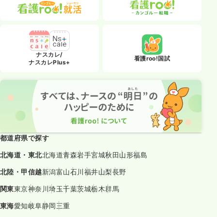
ナスカレ/
看護roo!国試
ナスカレPlus+
都道府県で探す
北海道・東北
北海道
青森
岩手
宮城
秋田
山形
福島
北陸・甲信越
新潟
富山
石川
福井
山梨
長野
関東
東京
神奈川
埼玉
千葉
茨城
栃木
群馬
東海
愛知
岐阜
静岡
三重