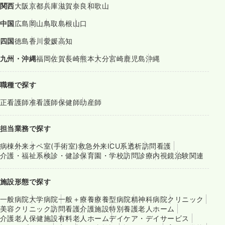
関西
大阪
京都
兵庫
滋賀
奈良
和歌山
中国
広島
岡山
鳥取
島根
山口
四国
徳島
香川
愛媛
高知
九州・沖縄
福岡
佐賀
長崎
熊本
大分
宮崎
鹿児島
沖縄
職種で探す
正看護師
准看護師
保健師
助産師
担当業務で探す
病棟
外来
オペ室(手術室)
救急外来
ICU系
透析
訪問看護
介護・福祉系
検診・健診
保育園・学校
訪問診療
内視鏡
治験関連
施設形態で探す
一般病院
大学病院
一般＋療養
療養型病院
精神科病院
クリニック
美容クリニック
訪問看護
介護施設
特別養護老人ホーム
介護老人保健施設
有料老人ホーム
デイケア・デイサービス