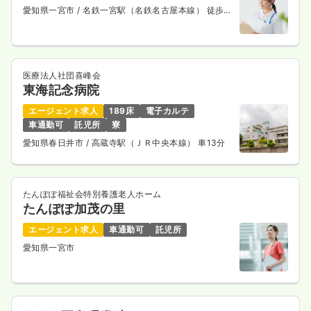
愛知県一宮市
/ 名鉄一宮駅（名鉄名古屋本線） 徒歩12
分
医療法人社団喜峰会
東海記念病院
エージェント求人
189床
電子カルテ
車通勤可
託児所
寮
愛知県春日井市
/ 高蔵寺駅（ＪＲ中央本線） 車13分
たんぽぽ福祉会特別養護老人ホーム
たんぽぽ加茂の里
エージェント求人
車通勤可
託児所
愛知県一宮市