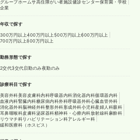
グループホーム
サ高住
障がい者施設
健診センター
保育園・学校
企業
年収で探す
300万円以上
400万円以上
500万円以上
600万円以上
700万円以上
800万円以上
勤務形態で探す
2交代
3交代
日勤のみ
夜勤のみ
診療科目で探す
美容外科
美容皮膚科
内科
呼吸器内科
消化器内科
循環器内科
血液内科
腎臓内科
糖尿病内科
外科
呼吸器外科
心臓血管外科
消化器外科
脳神経外科
整形外科
形成外科
小児科
産婦人科
眼科
耳鼻咽喉科
皮膚科
泌尿器科
精神科・心療内科
放射線科
麻酔科
リウマチ科
リハビリテーション科
アレルギー科
緩和医療科（ホスピス）