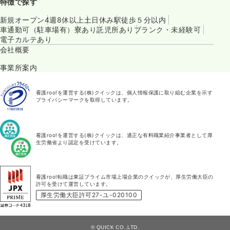
特徴で探す
新規オープン
4週8休以上
土日休み
駅徒歩５分以内
車通勤可（駐車場有）
寮あり
託児所あり
ブランク・未経験可
電子カルテあり
会社概要
事業所案内
看護roo!を運営する(株)クイックは、個人情報保護に取り組む企業を示す
プライバシーマークを取得しています。
看護roo!を運営する(株)クイックは、適正な有料職業紹介事業者として厚
生労働省より認定を受けています。
看護roo!転職は東証プライム市場上場企業のクイックが、厚生労働大臣の
許可を受けて運営しています。
厚生労働大臣許可27-ユ-020100
© QUICK CO.,LTD.