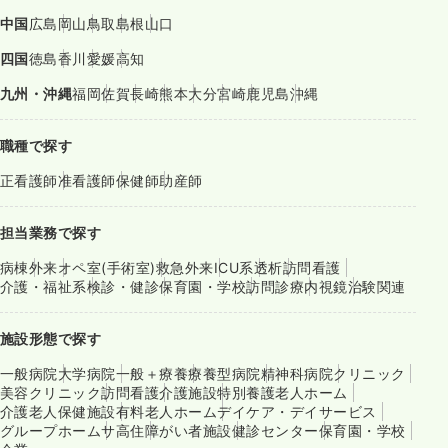
中国
広島
岡山
鳥取
島根
山口
四国
徳島
香川
愛媛
高知
九州・沖縄
福岡
佐賀
長崎
熊本
大分
宮崎
鹿児島
沖縄
職種で探す
正看護師
准看護師
保健師
助産師
担当業務で探す
病棟
外来
オペ室(手術室)
救急外来
ICU系
透析
訪問看護
介護・福祉系
検診・健診
保育園・学校
訪問診療
内視鏡
治験関連
施設形態で探す
一般病院
大学病院
一般＋療養
療養型病院
精神科病院
クリニック
美容クリニック
訪問看護
介護施設
特別養護老人ホーム
介護老人保健施設
有料老人ホーム
デイケア・デイサービス
グループホーム
サ高住
障がい者施設
健診センター
保育園・学校