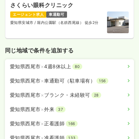
さくらい眼科クリニック
エージェント求人
車通勤可
愛知県安城市
/ 堀内公園駅（名鉄西尾線） 徒歩2分
同じ地域で条件を追加する
愛知県西尾市
×
4週8休以上
80
愛知県西尾市
×
車通勤可（駐車場有）
156
愛知県西尾市
×
ブランク・未経験可
28
愛知県西尾市
×
外来
37
愛知県西尾市
×
正看護師
166
愛知県西尾市
×
准看護師
133