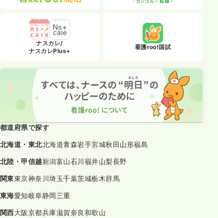
ナスカレ/
看護roo!国試
ナスカレPlus+
都道府県で探す
北海道・東北
北海道
青森
岩手
宮城
秋田
山形
福島
北陸・甲信越
新潟
富山
石川
福井
山梨
長野
関東
東京
神奈川
埼玉
千葉
茨城
栃木
群馬
東海
愛知
岐阜
静岡
三重
関西
大阪
京都
兵庫
滋賀
奈良
和歌山