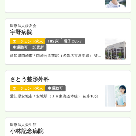
医療法人鉄友会
宇野病院
エージェント求人
182床
電子カルテ
車通勤可
託児所
愛知県岡崎市
/ 岡崎公園前駅（名鉄名古屋本線） 徒歩
5分
さとう整形外科
エージェント求人
車通勤可
愛知県安城市
/ 安城駅（ＪＲ東海道本線） 徒歩10分
医療法人愛生館
小林記念病院