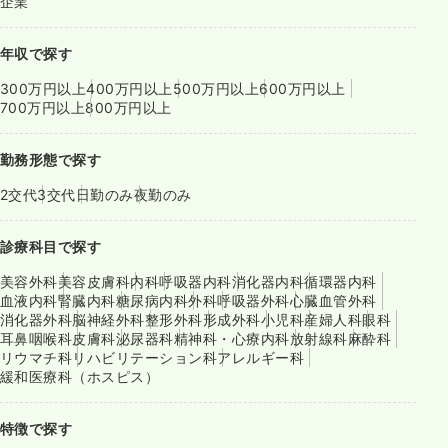
企業
年収で探す
300万円以上
400万円以上
500万円以上
600万円以上
700万円以上
800万円以上
勤務形態で探す
2交代
3交代
日勤のみ
夜勤のみ
診療科目で探す
美容外科
美容皮膚科
内科
呼吸器内科
消化器内科
循環器内科
血液内科
腎臓内科
糖尿病内科
外科
呼吸器外科
心臓血管外科
消化器外科
脳神経外科
整形外科
形成外科
小児科
産婦人科
眼科
耳鼻咽喉科
皮膚科
泌尿器科
精神科・心療内科
放射線科
麻酔科
リウマチ科
リハビリテーション科
アレルギー科
緩和医療科（ホスピス）
特徴で探す