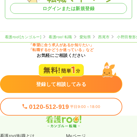
ログインまたは新規登録
看護roo![カンゴルー]
看護roo! 転職
愛知県
西尾市
小野田整形
「希望に合う求人があるか知りたい」
「転職するかどうか迷っている」など
お気軽にご相談ください
登録して相談してみる
0120-512-919
平日9:00～18:00
看護roo!転職とは
Myページ