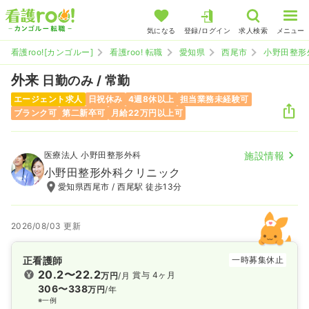
気になる
登録/ログイン
求人検索
メニュー
看護roo![カンゴルー]
看護roo! 転職
愛知県
西尾市
小野田整形
外来
日勤のみ / 常勤
エージェント求人
日祝休み
4週8休以上
担当業務未経験可
ブランク可
第二新卒可
月給22万円以上可
医療法人 小野田整形外科
施設情報
小野田整形外科クリニック
愛知県西尾市 / 西尾駅 徒歩13分
2026/08/03 更新
正看護師
一時募集休止
20.2〜22.2
賞与 4ヶ月
万円
/月
306〜338
万円
/年
※一例