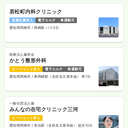
若松町内科クリニック
直接応募求人
電子カルテ
車通勤可
愛知県岡崎市
/ 岡崎駅 バス3分
医療法人藤幸会
かとう整形外科
エージェント求人
電子カルテ
車通勤可
愛知県岡崎市
/ 東岡崎駅（名鉄名古屋本線） 車7分
一般社団法人拠
みんなの在宅クリニック三河
エージェント求人
愛知県岡崎市
/ 美合駅（名鉄名古屋本線） 徒歩10分