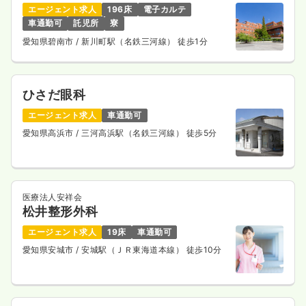
エージェント求人
196床
電子カルテ
車通勤可
託児所
寮
愛知県碧南市
/ 新川町駅（名鉄三河線） 徒歩1分
ひさだ眼科
エージェント求人
車通勤可
愛知県高浜市
/ 三河高浜駅（名鉄三河線） 徒歩5分
医療法人安祥会
松井整形外科
エージェント求人
19床
車通勤可
愛知県安城市
/ 安城駅（ＪＲ東海道本線） 徒歩10分