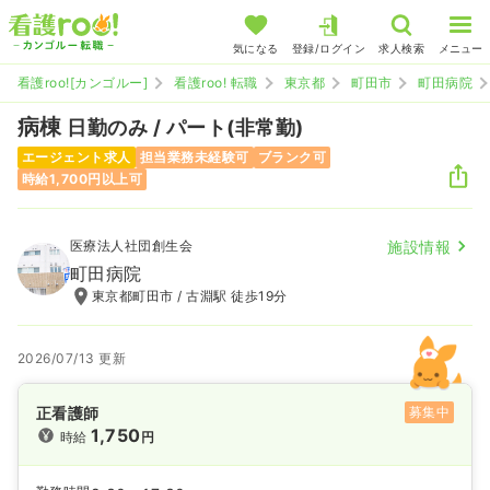
気になる
登録/ログイン
求人検索
メニュー
看護roo![カンゴルー]
看護roo! 転職
東京都
町田市
町田病院
病棟
日勤のみ / パート(非常勤)
エージェント求人
担当業務未経験可
ブランク可
時給1,700円以上可
医療法人社団創生会
施設情報
町田病院
東京都町田市 / 古淵駅 徒歩19分
2026/07/13 更新
正看護師
募集中
1,750
時給
円