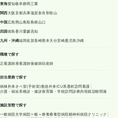
東海
愛知
岐阜
静岡
三重
関西
大阪
京都
兵庫
滋賀
奈良
和歌山
中国
広島
岡山
鳥取
島根
山口
四国
徳島
香川
愛媛
高知
九州・沖縄
福岡
佐賀
長崎
熊本
大分
宮崎
鹿児島
沖縄
職種で探す
正看護師
准看護師
保健師
助産師
担当業務で探す
病棟
外来
オペ室(手術室)
救急外来
ICU系
透析
訪問看護
介護・福祉系
検診・健診
保育園・学校
訪問診療
内視鏡
治験関連
施設形態で探す
一般病院
大学病院
一般＋療養
療養型病院
精神科病院
クリニック