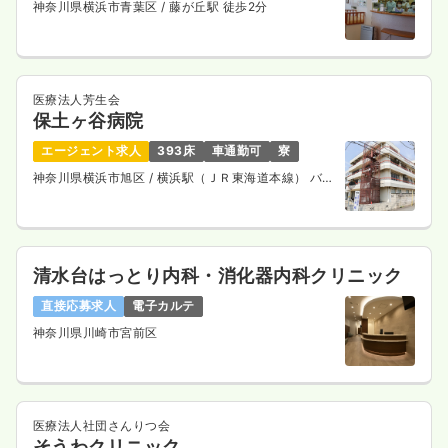
神奈川県横浜市青葉区
/ 藤が丘駅 徒歩2分
時間
8:30～17:30
担当業務未経験可
ブランク可
第二新卒可
気になる
詳細を見る
医療法人芳生会
保土ヶ谷病院
エージェント求人
393床
車通勤可
寮
オペ室(手術室)
一般病院
正看護師
神奈川県横浜市旭区
/ 横浜駅（ＪＲ東海道本線） バス
25分
一時募集休止
日勤のみ（常勤）
33.3
給与
万円〜
/月
清水台はっとり内科・消化器内科クリニック
※経験5年の例
時間
8:30～17:30
直接応募求人
電子カルテ
年間休日126日
4週8休以上
第二新卒可
神奈川県川崎市宮前区
月給33万円以上可
気になる
詳細を見る
医療法人社団さんりつ会
そうわクリニック