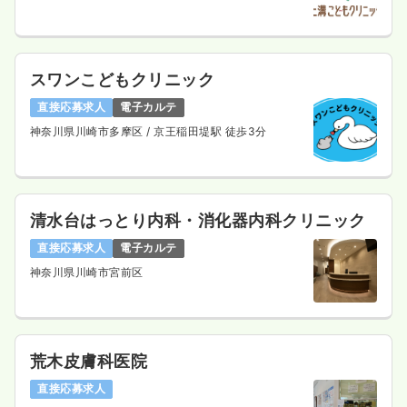
※経験3年の例
時間
8:30～17:30
4週8休以上
担当業務未経験可
ブランク可
第二新卒可
月給35万円以上可
スワンこどもクリニック
気になる
詳細を見る
直接応募求人
電子カルテ
神奈川県川崎市多摩区
/ 京王稲田堤駅 徒歩3分
一時募集休止
2交代（常勤）
給与
お問い合わせください
清水台はっとり内科・消化器内科クリニック
時間
8:30～17:30
直接応募求人
電子カルテ
4週8休以上
担当業務未経験可
ブランク可
第二新卒可
神奈川県川崎市宮前区
気になる
詳細を見る
荒木皮膚科医院
一時募集休止
日勤のみ（パート）
直接応募求人
給与
お問い合わせください