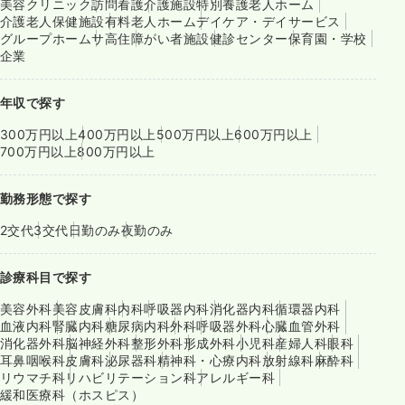
美容クリニック
訪問看護
介護施設
特別養護老人ホーム
介護老人保健施設
有料老人ホーム
デイケア・デイサービス
グループホーム
サ高住
障がい者施設
健診センター
保育園・学校
企業
年収で探す
300万円以上
400万円以上
500万円以上
600万円以上
700万円以上
800万円以上
勤務形態で探す
2交代
3交代
日勤のみ
夜勤のみ
診療科目で探す
美容外科
美容皮膚科
内科
呼吸器内科
消化器内科
循環器内科
血液内科
腎臓内科
糖尿病内科
外科
呼吸器外科
心臓血管外科
消化器外科
脳神経外科
整形外科
形成外科
小児科
産婦人科
眼科
耳鼻咽喉科
皮膚科
泌尿器科
精神科・心療内科
放射線科
麻酔科
リウマチ科
リハビリテーション科
アレルギー科
緩和医療科（ホスピス）