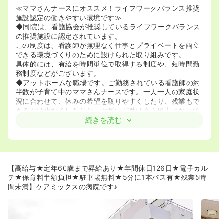
≪ママさんナースにオススメ！ライフワークバランス推奨
施設認定の働きやすい環境です≫
◆同院は、看護協会が推奨しているライフワークバランス
の推奨施設に認定されています。
この制度は、看護師が無理なく仕事とプライベートを両立
できる環境づくりのために設けられた取り組みです。
具体的には、有給を時間単位で取得する制度や、短時間勤
務制度などがございます。
◆アットホームな職場です。ご勤務されている看護師の約
半数が子育て中のママさんナースです。一人一人の家庭状
況に合わせて、休みの希望を取りやすくしたり、残業もで
きるだけ少なくしたりと、お互いが助け合う風土になって
おります。
続きを読む
◆看護配置は10：1ですが、働きやすさを優先するために
基準以上の看護師様が在籍されております。
≪保育園の費用、半額援助します！≫
◆病院に院内託児所はありませんが、その代わり保育料金
【高給与★定年60歳まで昇給あり★年間休日126日★電子カル
の半額負担制度があります。
テ★保育料半額負担★駐車場無料★5分に1本バス有★残業5時
認可、無認可関わらず、月々病院から補助がございます。
間未満】ケアミックスの病院です♪
非常勤の方でも週32時間以上の勤務であれば適応となりま
す♪