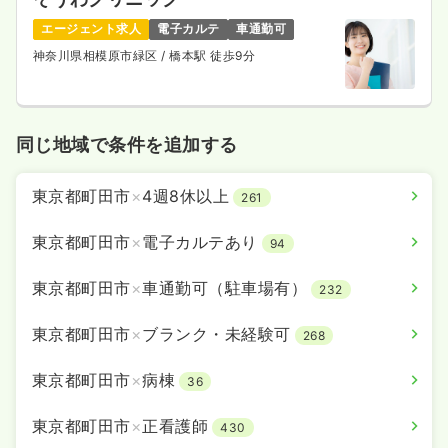
一時募集休止
2交代（常勤）
エージェント求人
電子カルテ
車通勤可
給与
お問い合わせください
神奈川県相模原市緑区
/ 橋本駅 徒歩9分
時間
8:30～17:30
年間休日126日
4週8休以上
第二新卒可
気になる
詳細を見る
同じ地域で条件を追加する
東京都町田市
×
4週8休以上
261
介護・福祉系
一般病院
正看護師
東京都町田市
×
電子カルテあり
94
一時募集休止
日勤のみ（常勤）
東京都町田市
×
車通勤可（駐車場有）
232
420〜430
給与
万円
/年
東京都町田市
×
ブランク・未経験可
※経験5年の例
268
時間
8:30～17:30
東京都町田市
×
病棟
年間休日120日
オンコールあり
年収400万円以上可
36
気になる
詳細を見る
東京都町田市
×
正看護師
430