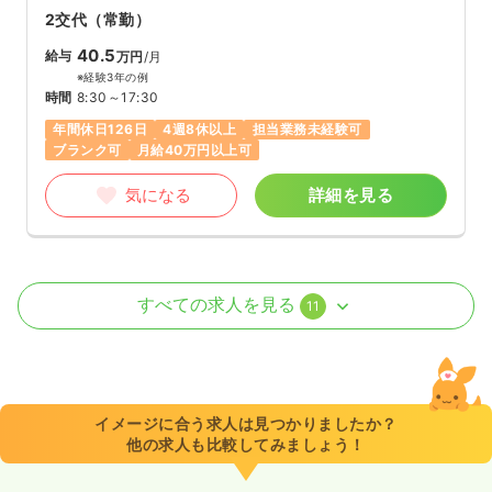
2交代（常勤）
40.5
給与
万円
/月
※経験3年の例
時間
8:30～17:30
年間休日126日
4週8休以上
担当業務未経験可
ブランク可
月給40万円以上可
気になる
詳細を見る
訪問看護
一般病院
正看護師
すべての求人を見る
11
日勤のみ（常勤）
420〜430
給与
万円
/年
※経験5年の例
イメージに合う求人は見つかりましたか？
時間
8:30～17:30
他の求人も比較してみましょう！
土日祝休み
年間休日122日
オンコールあり
担当業務未経験可
ブランク可
年収400万円以上可