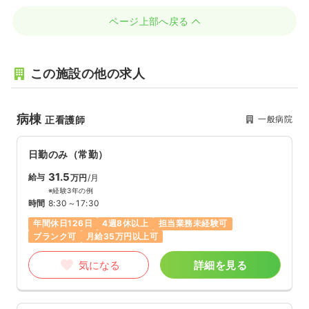
ページ上部へ戻る
この施設の他の求人
病棟
一般病院
正看護師
日勤のみ（常勤）
31.5
給与
万円
/月
※経験3年の例
時間
8:30～17:30
年間休日126日
4週8休以上
担当業務未経験可
ブランク可
月給35万円以上可
気になる
詳細を見る