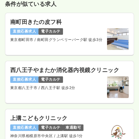
条件が似ている求人
気になる
詳細を見る
南町田きたの皮フ科
直接応募求人
電子カルテ
日勤のみ（パート）
東京都町田市
/ 南町田グランベリーパーク駅 徒歩3分
1,700
給与
時給
円
時間
8:30～17:30
土日祝休み
オンコールあり
担当業務未経験可
ブランク可
時給1,700円以上可
西八王子やまたか消化器内視鏡クリニック
直接応募求人
電子カルテ
気になる
詳細を見る
東京都八王子市
/ 西八王子駅 徒歩2分
外来
一般病院
正看護師
上溝こどもクリニック
一時募集休止
日勤のみ（常勤）
直接応募求人
電子カルテ
車通勤可
31.5
給与
万円
/月
神奈川県相模原市中央区
/ 上溝駅 徒歩1分