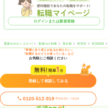
気になる
詳細を見る
ログインまたは新規登録
一時募集休止
日勤のみ（パート）
1,700
給与
時給
円
時間
9:00～17:00
看護roo![カンゴルー]
看護roo! 転職
東京都
町田市
町田病院
担当業務未経験可
ブランク可
時給1,700円以上可
「希望に合う求人があるか知りたい」
「転職するかどうか迷っている」など
お気軽にご相談ください
気になる
詳細を見る
登録して相談してみる
0120-512-919
平日9:00～18:00