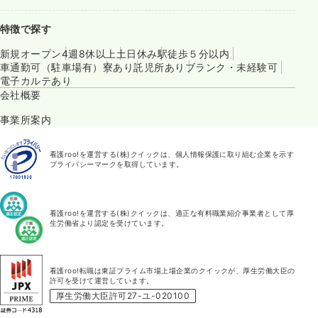
特徴で探す
新規オープン
4週8休以上
土日休み
駅徒歩５分以内
車通勤可（駐車場有）
寮あり
託児所あり
ブランク・未経験可
電子カルテあり
会社概要
事業所案内
看護roo!を運営する(株)クイックは、個人情報保護に取り組む企業を示す
プライバシーマークを取得しています。
看護roo!を運営する(株)クイックは、適正な有料職業紹介事業者として厚
生労働省より認定を受けています。
看護roo!転職は東証プライム市場上場企業のクイックが、厚生労働大臣の
許可を受けて運営しています。
厚生労働大臣許可27-ユ-020100