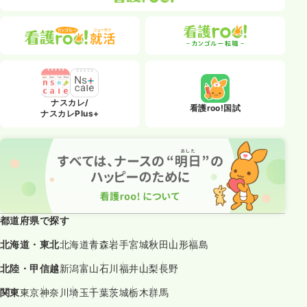
ナスカレ/
看護roo!国試
ナスカレPlus+
都道府県で探す
北海道・東北
北海道
青森
岩手
宮城
秋田
山形
福島
北陸・甲信越
新潟
富山
石川
福井
山梨
長野
関東
東京
神奈川
埼玉
千葉
茨城
栃木
群馬