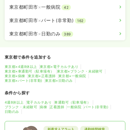
東京都町田市
×
一般病院
42
一時募集休止
日勤のみ（パート）
東京都町田市
×
パート(非常勤)
162
1,700
給与
時給
円
時間
8:30～17:30
東京都町田市
×
日勤のみ
389
オンコールあり
時給1,700円以上可
気になる
詳細を見る
東京都で条件を追加する
東京都×4週8休以上
東京都×電子カルテあり
東京都×車通勤可（駐車場有）
東京都×ブランク・未経験可
東京都×病棟
東京都×正看護師
東京都×一般病院
検診・健診
一般病院
正看護師
東京都×パート(非常勤)
東京都×日勤のみ
条件から探す
一時募集休止
日勤のみ（常勤）
4週8休以上
電子カルテあり
車通勤可（駐車場有）
31.5
給与
万円
/月
ブランク・未経験可
病棟
正看護師
一般病院
パート(非常勤)
※経験3年の例
日勤のみ
時間
9:00～17:00
4週8休以上
担当業務未経験可
ブランク可
月給35万円以上可