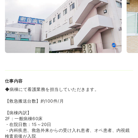
≪バスの本数充実★車通勤も可能！≫
◆同院では職員用の無料駐車場がございますので、お車で
の通勤も大歓迎です。
◆駅からは少々離れておりますが、町田駅からのバスは1
時間に20本以上あるので、免許をお持ちでない方にも安心
です。
≪高給与♪≫
◆経験6年の正看護師さんの場合、年収500万円以上、月
給42万の支給となります。
年俸制を採用しており、ボーナスの支給額によって年収が
変動しない為、月々の収支管理も容易に出来ます。
≪充実した教育体制≫
仕事内容
◆継続的な学習を通じて、専門的知識・技術を修得し、全
◆病棟にて看護業務を担当していただきます。
員が看護専門職として自己成長できるようなカリキュラム
で支援を行っています。新卒はもちろん、中途の方、ブラ
【救急搬送台数】約100件/月
ンクのある方に対しても教育担当がしっかりサポート致し
ますので安心してお勤め頂けます。
【病棟内訳】
2F：一般病棟60床
・在院日数：15～20日
・内科疾患、救急外来からの受け入れ患者、オペ患者、内視鏡
検査前後が入院