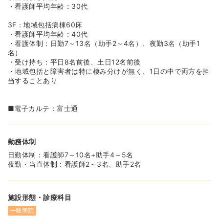
・看護師平均年齢：30代
3F：地域包括病棟60床
・看護師平均年齢：40代
・看護体制：日勤7～13名（助手2～4名）、夜勤3名（助手1
名）
・受け持ち：平日8名前後、土日12名前後
・地域包括と障害者は特に棲み分けが無く、1日の中で両方を担
当することあり
■電子カルテ：富士通
勤務体制
日勤体制：看護師7～10名+助手4～5名
夜勤・当直体制：看護師2～3名、助手2名
施設形態・診療科目
一般病院