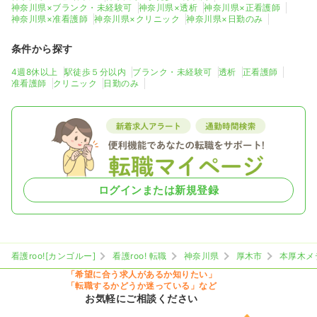
神奈川県×ブランク・未経験可
神奈川県×透析
神奈川県×正看護師
神奈川県×准看護師
神奈川県×クリニック
神奈川県×日勤のみ
条件から探す
4週8休以上
駅徒歩５分以内
ブランク・未経験可
透析
正看護師
准看護師
クリニック
日勤のみ
ログインまたは新規登録
看護roo![カンゴルー]
看護roo! 転職
神奈川県
厚木市
本厚木メ
「希望に合う求人があるか知りたい」
「転職するかどうか迷っている」など
お気軽にご相談ください