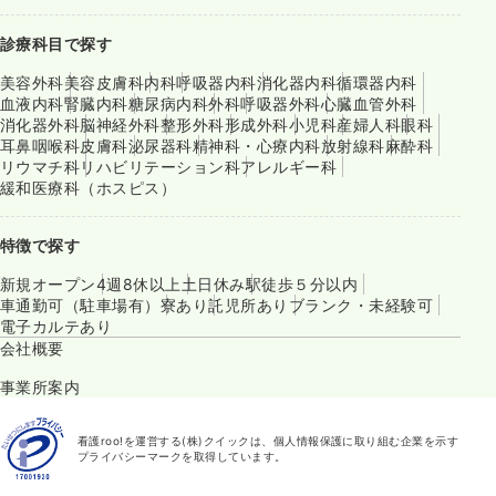
診療科目で探す
美容外科
美容皮膚科
内科
呼吸器内科
消化器内科
循環器内科
血液内科
腎臓内科
糖尿病内科
外科
呼吸器外科
心臓血管外科
消化器外科
脳神経外科
整形外科
形成外科
小児科
産婦人科
眼科
耳鼻咽喉科
皮膚科
泌尿器科
精神科・心療内科
放射線科
麻酔科
リウマチ科
リハビリテーション科
アレルギー科
緩和医療科（ホスピス）
特徴で探す
新規オープン
4週8休以上
土日休み
駅徒歩５分以内
車通勤可（駐車場有）
寮あり
託児所あり
ブランク・未経験可
電子カルテあり
会社概要
事業所案内
看護roo!を運営する(株)クイックは、個人情報保護に取り組む企業を示す
プライバシーマークを取得しています。