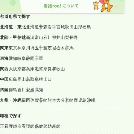
都道府県で探す
北海道・東北
北海道
青森
岩手
宮城
秋田
山形
福島
北陸・甲信越
新潟
富山
石川
福井
山梨
長野
関東
東京
神奈川
埼玉
千葉
茨城
栃木
群馬
東海
愛知
岐阜
静岡
三重
関西
大阪
京都
兵庫
滋賀
奈良
和歌山
中国
広島
岡山
鳥取
島根
山口
四国
徳島
香川
愛媛
高知
九州・沖縄
福岡
佐賀
長崎
熊本
大分
宮崎
鹿児島
沖縄
職種で探す
正看護師
准看護師
保健師
助産師