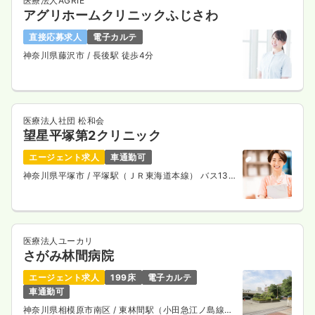
医療法人AGRIE
アグリホームクリニックふじさわ
直接応募求人
電子カルテ
神奈川県藤沢市
/ 長後駅 徒歩4分
医療法人社団 松和会
望星平塚第2クリニック
エージェント求人
車通勤可
神奈川県平塚市
/ 平塚駅（ＪＲ東海道本線） バス13
分
医療法人ユーカリ
さがみ林間病院
エージェント求人
199床
電子カルテ
車通勤可
神奈川県相模原市南区
/ 東林間駅（小田急江ノ島線）