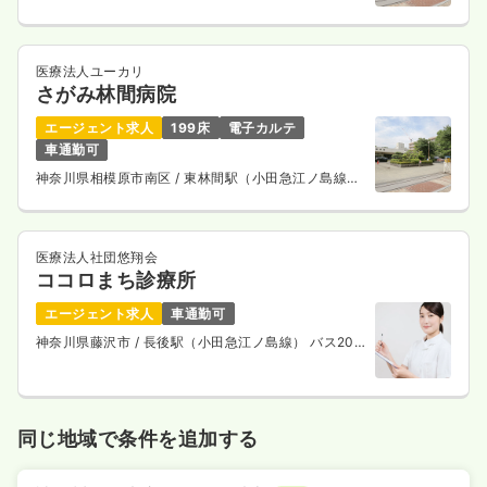
徒歩2分
医療法人ユーカリ
さがみ林間病院
エージェント求人
199床
電子カルテ
車通勤可
神奈川県相模原市南区
/ 東林間駅（小田急江ノ島線）
徒歩2分
医療法人社団悠翔会
ココロまち診療所
エージェント求人
車通勤可
神奈川県藤沢市
/ 長後駅（小田急江ノ島線） バス20
分
同じ地域で条件を追加する