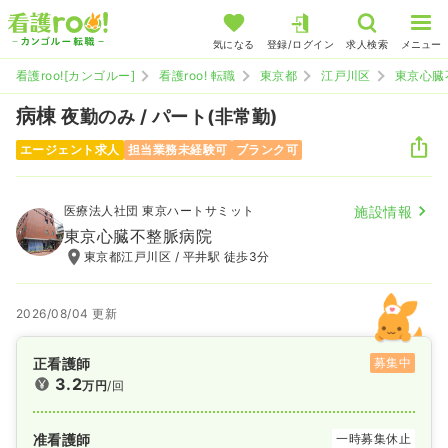
気になる
登録/ログイン
求人検索
メニュー
看護roo![カンゴルー]
看護roo! 転職
東京都
江戸川区
東京心臓
病棟
夜勤のみ / パート(非常勤)
エージェント求人
担当業務未経験可
ブランク可
医療法人社団 東京ハートサミット
施設情報
東京心臓不整脈病院
東京都江戸川区 / 平井駅 徒歩3分
2026/08/04 更新
正看護師
募集中
3.2
万円
/回
准看護師
一時募集休止