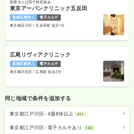
医療法人社団千秋双葉会
東京アーバンクリニック五反田
直接応募求人
電子カルテ
東京都品川区
/ 五反田駅 徒歩1分
広尾リヴィアクリニック
直接応募求人
電子カルテ
東京都渋谷区
/ 広尾駅 徒歩2分
同じ地域で条件を追加する
東京都江戸川区
×
4週8休以上
411
東京都江戸川区
×
電子カルテあり
140