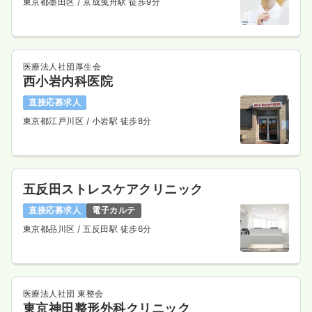
東京都墨田区
/ 京成曳舟駅 徒歩9分
その他
一般病院
正看護師
医療法人社団厚生会
西小岩内科医院
日勤のみ（常勤）
直接応募求人
29.4
給与
万円〜
/月
賞与3.5ヶ月
東京都江戸川区
/ 小岩駅 徒歩8分
※経験5年の例
時間
8:30～17:30
（休憩60分）
年間休日123日
4週8休以上
担当業務未経験可
ブランク可
月給29万円以上可
五反田ストレスケアクリニック
気になる
詳細を見る
直接応募求人
電子カルテ
東京都品川区
/ 五反田駅 徒歩6分
2交代（常勤）
37.4
給与
万円〜
/月
賞与3.5ヶ月
※経験5年の例
医療法人社団 東整会
時間
8:30～17:30
東京神田整形外科クリニック