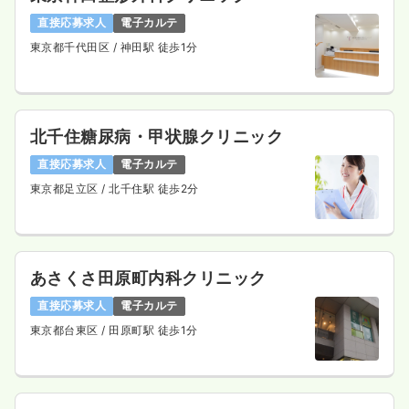
年間休日123日
4週8休以上
担当業務未経験可
直接応募求人
電子カルテ
ブランク可
月給37万円以上可
東京都千代田区
/ 神田駅 徒歩1分
気になる
詳細を見る
北千住糖尿病・甲状腺クリニック
外来
一般病院
正・准看護師
直接応募求人
電子カルテ
東京都足立区
/ 北千住駅 徒歩2分
一時募集休止
日勤のみ（常勤）
25.5
給与
万円
/月
賞与3.5ヶ月
※経験5年の例
時間
8:30～17:30
あさくさ田原町内科クリニック
日祝休み
年間休日123日
担当業務未経験可
ブランク可
直接応募求人
電子カルテ
第二新卒可
月給28万円以上可
東京都台東区
/ 田原町駅 徒歩1分
気になる
詳細を見る