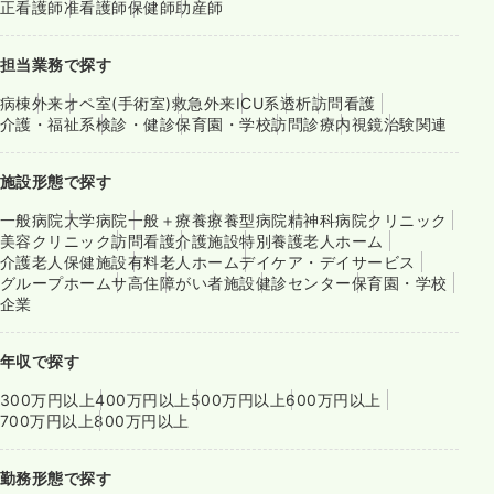
正看護師
准看護師
保健師
助産師
担当業務で探す
病棟
外来
オペ室(手術室)
救急外来
ICU系
透析
訪問看護
介護・福祉系
検診・健診
保育園・学校
訪問診療
内視鏡
治験関連
施設形態で探す
一般病院
大学病院
一般＋療養
療養型病院
精神科病院
クリニック
美容クリニック
訪問看護
介護施設
特別養護老人ホーム
介護老人保健施設
有料老人ホーム
デイケア・デイサービス
グループホーム
サ高住
障がい者施設
健診センター
保育園・学校
企業
年収で探す
300万円以上
400万円以上
500万円以上
600万円以上
700万円以上
800万円以上
勤務形態で探す