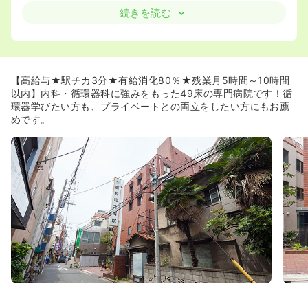
続きを読む
≪給与水準高め≫
◆どなたにでも住宅手当が25,000円支給されます！また
夜勤手当は20,000円／回です！
◆経験30年の方で年収600万円を越えますので、高めの給
与水準です！
【高給与★駅チカ3分★有給消化80％★残業月5時間～10時間
以内】内科・循環器科に強みをもった49床の専門病院です！循
≪循環器内科を学べます≫
環器学びたい方も、プライベートとの両立をしたい方にもお薦
◆循環器内科の専門病院と地域の一般内科両方の側面を持
めです。
つ病院です。
日本でも有数の不整脈分野の名医が在籍しており、循環器
内科の治療を求めて都外からの患者さんもいらっしゃいま
す。
アブレーション治療もメインに行っておりカテ室も完備。
循環器内科のスペシャリストも目指せます！