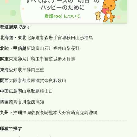
都道府県で探す
北海道・東北
北海道
青森
岩手
宮城
秋田
山形
福島
北陸・甲信越
新潟
富山
石川
福井
山梨
長野
関東
東京
神奈川
埼玉
千葉
茨城
栃木
群馬
東海
愛知
岐阜
静岡
三重
関西
大阪
京都
兵庫
滋賀
奈良
和歌山
中国
広島
岡山
鳥取
島根
山口
四国
徳島
香川
愛媛
高知
九州・沖縄
福岡
佐賀
長崎
熊本
大分
宮崎
鹿児島
沖縄
職種で探す