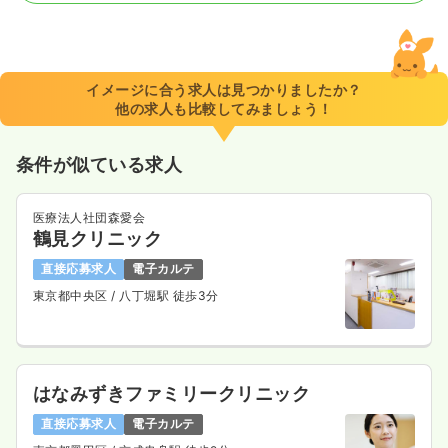
日勤のみ（常勤）
35.2
給与
万円〜
/月
賞与3.5ヶ月
※経験30年の例
イメージに合う求人は見つかりましたか？
時間
8:30～17:30
他の求人も比較してみましょう！
年間休日123日
4週8休以上
担当業務未経験可
ブランク可
月給35万円以上可
条件が似ている求人
気になる
詳細を見る
医療法人社団森愛会
鶴見クリニック
2交代（常勤）
直接応募求人
電子カルテ
東京都中央区
/ 八丁堀駅 徒歩3分
35.1
給与
万円
/月
賞与3.5ヶ月
※経験5年の例
時間
8:30～17:30
年間休日123日
4週8休以上
担当業務未経験可
ブランク可
月給40万円以上可
はなみずきファミリークリニック
直接応募求人
電子カルテ
気になる
詳細を見る