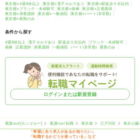
東京都×4週8休以上
東京都×電子カルテあり
東京都×駅徒歩５分以内
東京都×ブランク・未経験可
東京都×病棟
東京都×正看護師
東京都×准看護師
東京都×一般病院
東京都×パート(非常勤)
東京都×夜勤のみ
条件から探す
4週8休以上
電子カルテあり
駅徒歩５分以内
ブランク・未経験可
病棟
正看護師
准看護師
一般病院
パート(非常勤)
夜勤のみ
ログインまたは新規登録
看護roo![カンゴルー]
看護roo! 転職
東京都
江戸川区
東京心臓
「希望に合う求人があるか知りたい」
「転職するかどうか迷っている」など