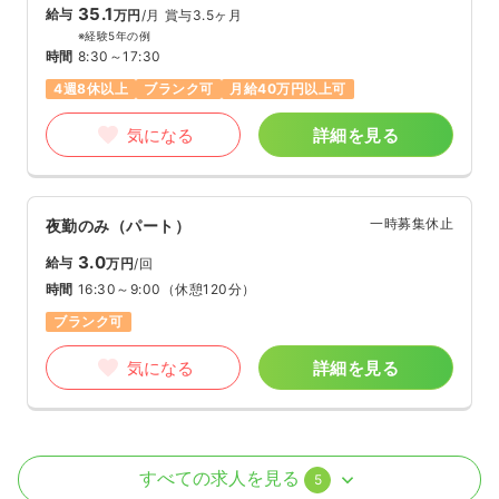
35.1
給与
万円
/月
賞与3.5ヶ月
※経験5年の例
時間
8:30～17:30
4週8休以上
ブランク可
月給40万円以上可
気になる
詳細を見る
一時募集休止
夜勤のみ（パート）
3.0
給与
万円
/回
時間
16:30～9:00
（休憩120分）
ブランク可
気になる
詳細を見る
病棟
一般病院
正・准看護師
すべての求人を見る
5