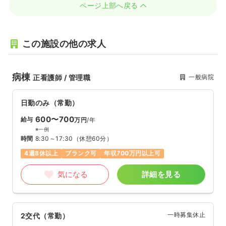
ページ上部へ戻る
この施設の他の求人
病棟
一般病院
正看護師 / 管理職
日勤のみ（常勤）
600〜700
給与
万円
/年
※一例
時間
8:30～17:30
（休憩60分）
4週8休以上
ブランク可
年収700万円以上可
気になる
詳細を見る
一時募集休止
2交代（常勤）