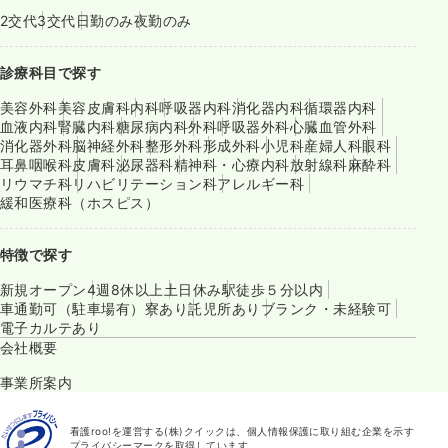
2交代
3交代
日勤のみ
夜勤のみ
診療科目で探す
美容外科
美容皮膚科
内科
呼吸器内科
消化器内科
循環器内科
血液内科
腎臓内科
糖尿病内科
外科
呼吸器外科
心臓血管外科
消化器外科
脳神経外科
整形外科
形成外科
小児科
産婦人科
眼科
耳鼻咽喉科
皮膚科
泌尿器科
精神科・心療内科
放射線科
麻酔科
リウマチ科
リハビリテーション科
アレルギー科
緩和医療科（ホスピス）
特徴で探す
新規オープン
4週8休以上
土日休み
駅徒歩５分以内
車通勤可（駐車場有）
寮あり
託児所あり
ブランク・未経験可
電子カルテあり
会社概要
事業所案内
看護roo!を運営する(株)クイックは、個人情報保護に取り組む企業を示す
プライバシーマークを取得しています。