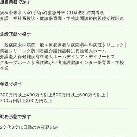
担当業務で探す
病棟
外来
オペ室(手術室)
救急外来
ICU系
透析
訪問看護
介護・福祉系
検診・健診
保育園・学校
訪問診療
内視鏡
治験関連
施設形態で探す
一般病院
大学病院
一般＋療養
療養型病院
精神科病院
クリニック
美容クリニック
訪問看護
介護施設
特別養護老人ホーム
介護老人保健施設
有料老人ホーム
デイケア・デイサービス
グループホーム
サ高住
障がい者施設
健診センター
保育園・学校
企業
年収で探す
300万円以上
400万円以上
500万円以上
600万円以上
700万円以上
800万円以上
勤務形態で探す
2交代
3交代
日勤のみ
夜勤のみ