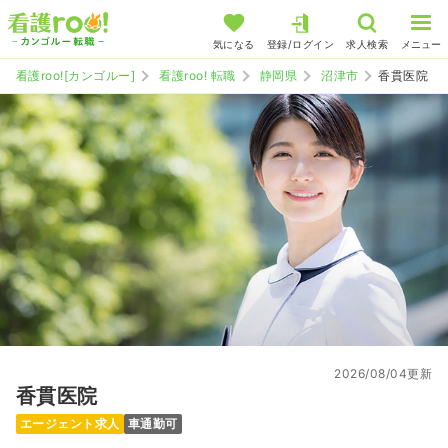
気になる
登録/ログイン
求人検索
メニュー
看護roo![カンゴルー]
看護roo! 転職
静岡県
沼津市
香貫医院
2026/08/04更新
香貫医院
エージェント求人
車通勤可