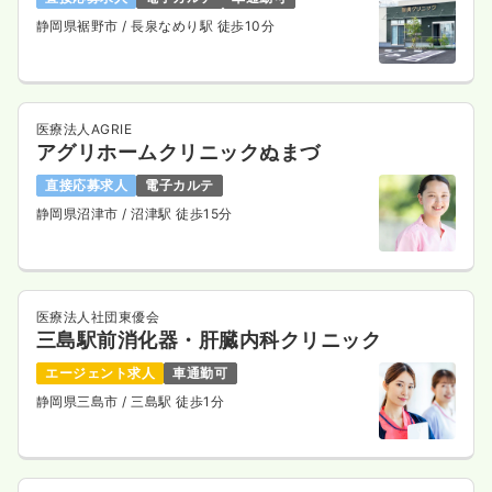
静岡県裾野市
/ 長泉なめり駅 徒歩10分
医療法人AGRIE
アグリホームクリニックぬまづ
直接応募求人
電子カルテ
静岡県沼津市
/ 沼津駅 徒歩15分
医療法人社団東優会
三島駅前消化器・肝臓内科クリニック
エージェント求人
車通勤可
静岡県三島市
/ 三島駅 徒歩1分