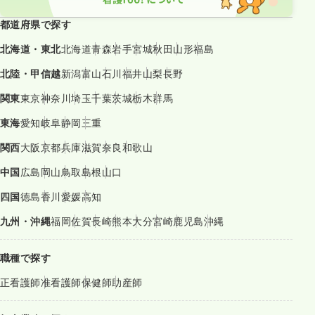
都道府県で探す
北海道・東北
北海道
青森
岩手
宮城
秋田
山形
福島
北陸・甲信越
新潟
富山
石川
福井
山梨
長野
関東
東京
神奈川
埼玉
千葉
茨城
栃木
群馬
東海
愛知
岐阜
静岡
三重
関西
大阪
京都
兵庫
滋賀
奈良
和歌山
中国
広島
岡山
鳥取
島根
山口
四国
徳島
香川
愛媛
高知
九州・沖縄
福岡
佐賀
長崎
熊本
大分
宮崎
鹿児島
沖縄
職種で探す
正看護師
准看護師
保健師
助産師