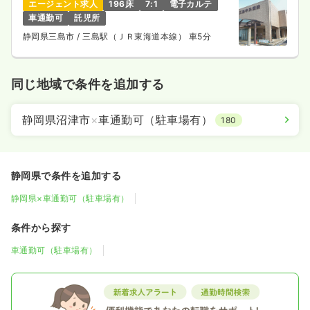
エージェント求人
196床
7:1
電子カルテ
車通勤可
託児所
静岡県三島市
/ 三島駅（ＪＲ東海道本線） 車5分
同じ地域で条件を追加する
静岡県沼津市
×
車通勤可（駐車場有）
180
静岡県で条件を追加する
静岡県×車通勤可（駐車場有）
条件から探す
車通勤可（駐車場有）