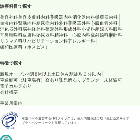
診療科目で探す
美容外科
美容皮膚科
内科
呼吸器内科
消化器内科
循環器内科
血液内科
腎臓内科
糖尿病内科
外科
呼吸器外科
心臓血管外科
消化器外科
脳神経外科
整形外科
形成外科
小児科
産婦人科
眼科
耳鼻咽喉科
皮膚科
泌尿器科
精神科・心療内科
放射線科
麻酔科
リウマチ科
リハビリテーション科
アレルギー科
緩和医療科（ホスピス）
特徴で探す
新規オープン
4週8休以上
土日休み
駅徒歩５分以内
車通勤可（駐車場有）
寮あり
託児所あり
ブランク・未経験可
電子カルテあり
会社概要
事業所案内
看護roo!を運営する(株)クイックは、個人情報保護に取り組む企業を示す
プライバシーマークを取得しています。