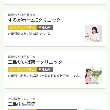
医療法人社団勝優会
するがホームEクリニック
エージェント求人
車通勤可
静岡県沼津市
/ 沼津駅 徒歩8分
医療法人社団方正会
三島だいば第一クリニック
エージェント求人
車通勤可
静岡県三島市
/ 大場駅（伊豆箱根鉄道駿豆線） 徒歩
13分
社会医療法人志仁会
三島中央病院