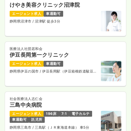
けやき美容クリニック沼津院
エージェント求人
車通勤可
静岡県沼津市
/ 沼津駅 徒歩3分
医療法人社団若和会
伊豆長岡第一クリニック
エージェント求人
車通勤可
静岡県伊豆の国市
/ 伊豆長岡駅（伊豆箱根鉄道駿豆
線） 徒歩5分
社会医療法人志仁会
三島中央病院
エージェント求人
196床
7:1
電子カルテ
車通勤可
託児所
静岡県三島市
/ 三島駅（ＪＲ東海道本線） 車5分