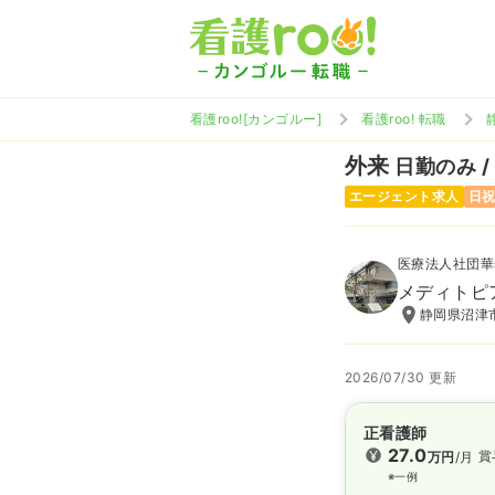
看護roo![カンゴルー]
看護roo! 転職
外来
日勤のみ /
エージェント求人
日
医療法人社団華
メディトピ
静岡県沼津市
2026/07/30 更新
正看護師
27.0
賞
万円
/月
※一例