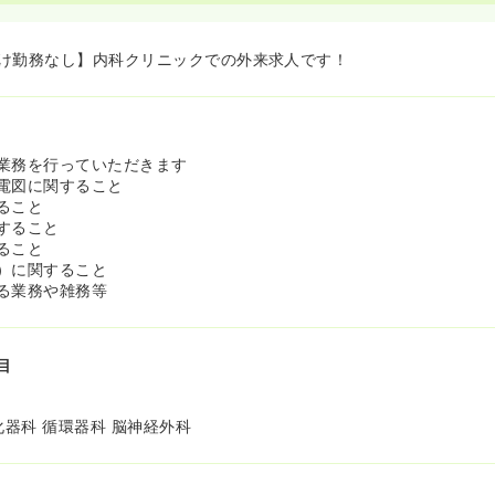
け勤務なし】内科クリニックでの外来求人です！
業務を行っていただきます
電図に関すること
ること
すること
ること
）に関すること
る業務や雑務等
目
化器科 循環器科 脳神経外科