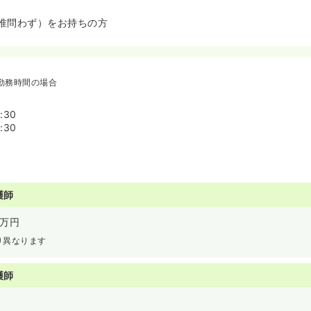
准問わず）をお持ちの方
勤務時間の場合
:30
:30
護師
万円
り異なります
護師