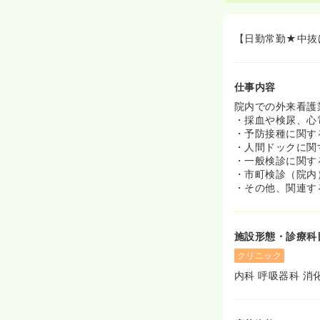
【日勤常勤★中抜
仕事内容
院内での外来看護
・採血や検尿、心
・予防接種に関す
・人間ドックに関
・一般検診に関す
・市町検診（院内
・その他、関連す
施設形態・診療科
クリニック
内科 呼吸器科 消