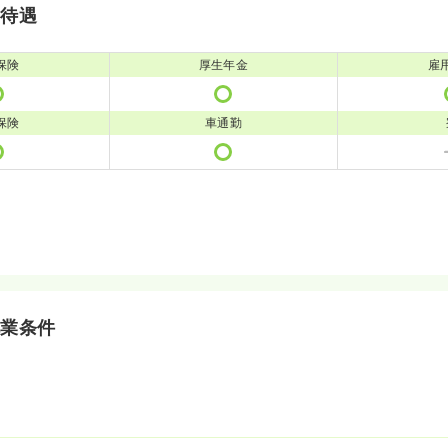
・待遇
保険
厚生年金
雇
保険
車通勤
就業条件