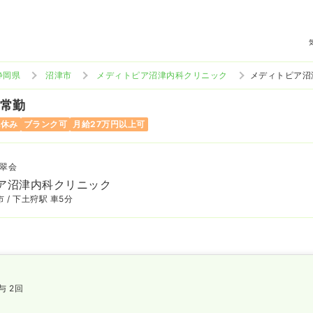
静岡県
沼津市
メディトピア沼津内科クリニック
メディトピア沼
 常勤
祝休み
ブランク可
月給27万円以上可
翠会
ア沼津内科クリニック
 / 下土狩駅 車5分
与 2回