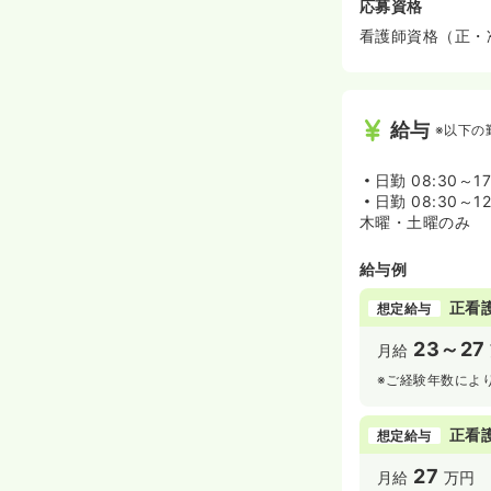
応募資格
看護師資格（正・
給与
※以下の
日勤
08:30～17
日勤
08:30～12
木曜・土曜のみ
給与例
正看
想定給与
23～27
月給
※ご経験年数によ
正看
想定給与
27
月給
万円