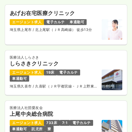
あげお在宅医療クリニック
エージェント求人
電子カルテ
車通勤可
埼玉県上尾市
/ 北上尾駅（ＪＲ高崎線） 徒歩13分
医療法人しらさき
しらさきクリニック
エージェント求人
19床
電子カルテ
車通勤可
埼玉県久喜市
/ 久喜駅（ＪＲ宇都宮線・ＪＲ上野東京
ライン） 車9分
医療法人社団愛友会
上尾中央総合病院
エージェント求人
733床
7:1
電子カルテ
車通勤可
託児所
寮