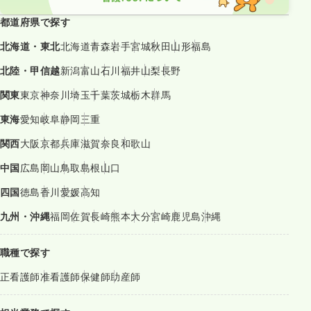
都道府県で探す
北海道・東北
北海道
青森
岩手
宮城
秋田
山形
福島
北陸・甲信越
新潟
富山
石川
福井
山梨
長野
関東
東京
神奈川
埼玉
千葉
茨城
栃木
群馬
東海
愛知
岐阜
静岡
三重
関西
大阪
京都
兵庫
滋賀
奈良
和歌山
中国
広島
岡山
鳥取
島根
山口
四国
徳島
香川
愛媛
高知
九州・沖縄
福岡
佐賀
長崎
熊本
大分
宮崎
鹿児島
沖縄
職種で探す
正看護師
准看護師
保健師
助産師