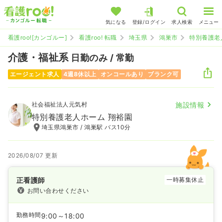
気になる
登録/ログイン
求人検索
メニュー
看護roo![カンゴルー]
看護roo! 転職
埼玉県
鴻巣市
特別養護老
介護・福祉系
日勤のみ / 常勤
エージェント求人
4週8休以上
オンコールあり
ブランク可
社会福祉法人元気村
施設情報
特別養護老人ホーム 翔裕園
埼玉県鴻巣市 / 鴻巣駅 バス10分
2026/08/07 更新
正看護師
一時募集休止
お問い合わせください
勤務時間
9:00～18:00