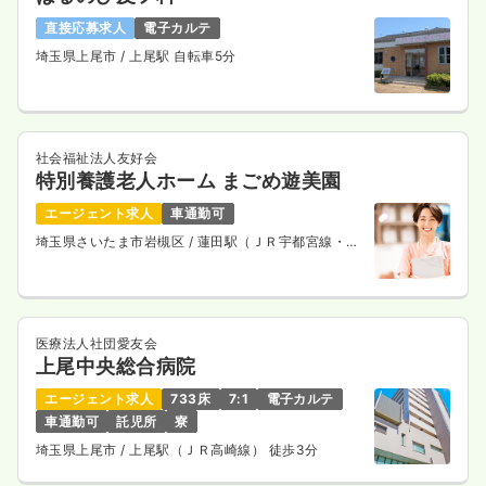
直接応募求人
電子カルテ
埼玉県上尾市
/ 上尾駅 自転車5分
社会福祉法人友好会
特別養護老人ホーム まごめ遊美園
エージェント求人
車通勤可
埼玉県さいたま市岩槻区
/ 蓮田駅（ＪＲ宇都宮線・Ｊ
Ｒ上野東京ライン） 徒歩18分
医療法人社団愛友会
上尾中央総合病院
エージェント求人
733床
7:1
電子カルテ
車通勤可
託児所
寮
埼玉県上尾市
/ 上尾駅（ＪＲ高崎線） 徒歩3分