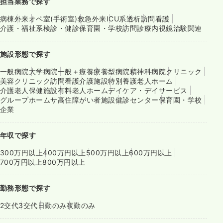
担当業務で探す
病棟
外来
オペ室(手術室)
救急外来
ICU系
透析
訪問看護
介護・福祉系
検診・健診
保育園・学校
訪問診療
内視鏡
治験関連
施設形態で探す
一般病院
大学病院
一般＋療養
療養型病院
精神科病院
クリニック
美容クリニック
訪問看護
介護施設
特別養護老人ホーム
介護老人保健施設
有料老人ホーム
デイケア・デイサービス
グループホーム
サ高住
障がい者施設
健診センター
保育園・学校
企業
年収で探す
300万円以上
400万円以上
500万円以上
600万円以上
700万円以上
800万円以上
勤務形態で探す
2交代
3交代
日勤のみ
夜勤のみ