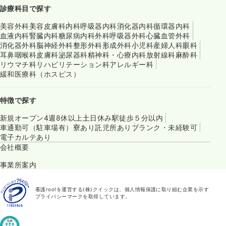
診療科目で探す
美容外科
美容皮膚科
内科
呼吸器内科
消化器内科
循環器内科
血液内科
腎臓内科
糖尿病内科
外科
呼吸器外科
心臓血管外科
消化器外科
脳神経外科
整形外科
形成外科
小児科
産婦人科
眼科
耳鼻咽喉科
皮膚科
泌尿器科
精神科・心療内科
放射線科
麻酔科
リウマチ科
リハビリテーション科
アレルギー科
緩和医療科（ホスピス）
特徴で探す
新規オープン
4週8休以上
土日休み
駅徒歩５分以内
車通勤可（駐車場有）
寮あり
託児所あり
ブランク・未経験可
電子カルテあり
会社概要
事業所案内
看護roo!を運営する(株)クイックは、個人情報保護に取り組む企業を示す
プライバシーマークを取得しています。