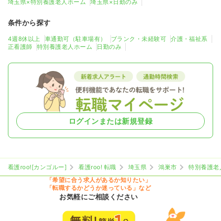
埼玉県×特別養護老人ホーム
埼玉県×日勤のみ
条件から探す
4週8休以上
車通勤可（駐車場有）
ブランク・未経験可
介護・福祉系
正看護師
特別養護老人ホーム
日勤のみ
ログインまたは新規登録
看護roo![カンゴルー]
看護roo! 転職
埼玉県
鴻巣市
特別養護老
「希望に合う求人があるか知りたい」
「転職するかどうか迷っている」など
お気軽にご相談ください