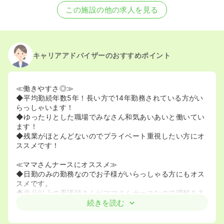
この施設の他の求人を見る
キャリアアドバイザーのおすすめポイント
≪働きやすさ◎≫
◆平均勤続年数5年！長い方で14年勤務されている方がい
らっしゃいます！
◆ゆったりとした職場でみなさん和気あいあいと働いてい
ます！
◆残業がほとんどないのでプライベート重視したい方にオ
ススメです！
≪ママさんナースにオススメ≫
◆日勤のみの勤務なのでお子様がいらっしゃる方にもオス
スメです。
◆半分以上の看護師さんがママさんナースなので理解ある
人ばかりです！
続きを読む
≪年間休日112日≫