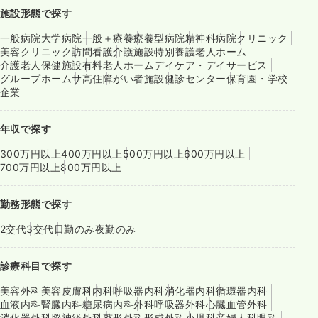
施設形態で探す
一般病院
大学病院
一般＋療養
療養型病院
精神科病院
クリニック
美容クリニック
訪問看護
介護施設
特別養護老人ホーム
介護老人保健施設
有料老人ホーム
デイケア・デイサービス
グループホーム
サ高住
障がい者施設
健診センター
保育園・学校
企業
年収で探す
300万円以上
400万円以上
500万円以上
600万円以上
700万円以上
800万円以上
勤務形態で探す
2交代
3交代
日勤のみ
夜勤のみ
診療科目で探す
美容外科
美容皮膚科
内科
呼吸器内科
消化器内科
循環器内科
血液内科
腎臓内科
糖尿病内科
外科
呼吸器外科
心臓血管外科
消化器外科
脳神経外科
整形外科
形成外科
小児科
産婦人科
眼科