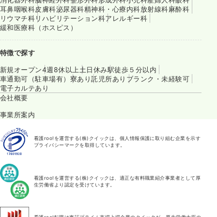
耳鼻咽喉科
皮膚科
泌尿器科
精神科・心療内科
放射線科
麻酔科
リウマチ科
リハビリテーション科
アレルギー科
緩和医療科（ホスピス）
特徴で探す
新規オープン
4週8休以上
土日休み
駅徒歩５分以内
車通勤可（駐車場有）
寮あり
託児所あり
ブランク・未経験可
電子カルテあり
会社概要
事業所案内
看護roo!を運営する(株)クイックは、個人情報保護に取り組む企業を示す
プライバシーマークを取得しています。
看護roo!を運営する(株)クイックは、適正な有料職業紹介事業者として厚
生労働省より認定を受けています。