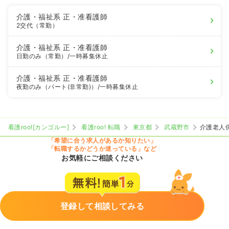
介護・福祉系
正・准看護師
2交代（常勤）
介護・福祉系
正・准看護師
日勤のみ（常勤）
/一時募集休止
介護・福祉系
正・准看護師
夜勤のみ（パート(非常勤)）
/一時募集休止
看護roo![カンゴルー]
看護roo! 転職
東京都
武蔵野市
介護老人
「希望に合う求人があるか知りたい」
「転職するかどうか迷っている」など
お気軽にご相談ください
登録して相談してみる