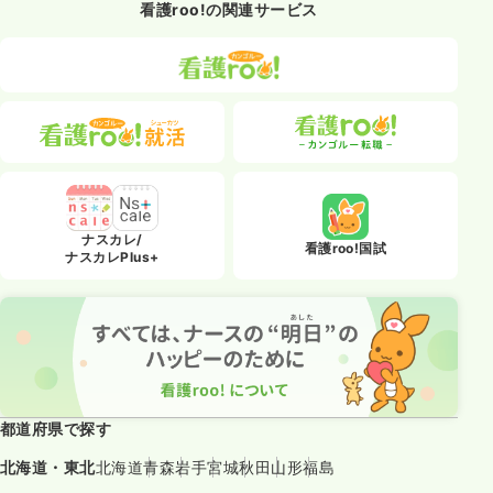
看護roo!の関連サービス
ナスカレ/
看護roo!国試
ナスカレPlus+
都道府県で探す
北海道・東北
北海道
青森
岩手
宮城
秋田
山形
福島