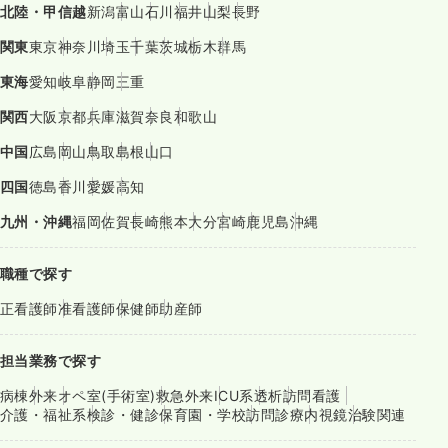
北陸・甲信越
新潟
富山
石川
福井
山梨
長野
関東
東京
神奈川
埼玉
千葉
茨城
栃木
群馬
東海
愛知
岐阜
静岡
三重
関西
大阪
京都
兵庫
滋賀
奈良
和歌山
中国
広島
岡山
鳥取
島根
山口
四国
徳島
香川
愛媛
高知
九州・沖縄
福岡
佐賀
長崎
熊本
大分
宮崎
鹿児島
沖縄
職種で探す
正看護師
准看護師
保健師
助産師
担当業務で探す
病棟
外来
オペ室(手術室)
救急外来
ICU系
透析
訪問看護
介護・福祉系
検診・健診
保育園・学校
訪問診療
内視鏡
治験関連