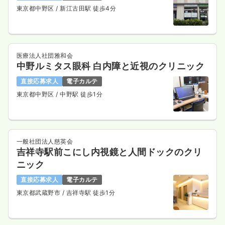
東京都中野区
/ 新江古田駅 徒歩4分
医療法人社団雅和会
中野ルミタス眼科 白内障と近視のクリニック
直接応募求人
電子カルテ
東京都中野区
/ 中野駅 徒歩1分
一般社団法人慈英会
吉祥寺駅前こにし内視鏡と人間ドックのクリ
ニック
直接応募求人
電子カルテ
東京都武蔵野市
/ 吉祥寺駅 徒歩1分