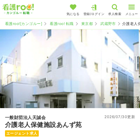
気になる
登録/ログイン
求人検索
メニュー
看護roo![カンゴルー]
看護roo! 転職
東京都
武蔵野市
介護老人
2026/07/30更新
一般財団法人天誠会
介護老人保健施設あんず苑
エージェント求人